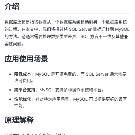
介绍
者
数据库迁移是指将数据从一个数据库系统移动到另一个数据库系统
我
的过程。在本文中，我们将探讨将 SQL Server 数据迁移到 MySQL
的方法。这通常需要处理数据类型差异、SQL 方言不一致及其他兼
的
我
容性问题。
博
的
我
应用使用场景
客
论
的
我
降低成本
：MySQL 是开源免费的，而 SQL Server 通常需要
许可费用。
坛
圈
的
我
跨平台支持
：MySQL 支持多种操作系统和平台。
子
直
的
我
性能优化
：针对特定应用场景，MySQL 可以提供更好的读写
性能。
我
播
活
的
原理解释
我
动
关
的