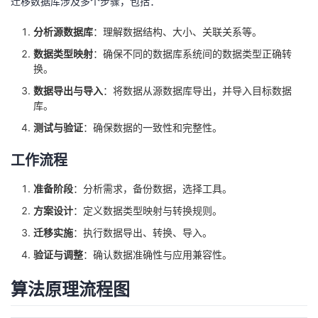
迁移数据库涉及多个步骤，包括：
我
注
的
开
分析源数据库
：理解数据结构、大小、关联关系等。
的
Programs
发
数据类型映射
：确保不同的数据库系统间的数据类型正确转
换。
支
者
数据导出与导入
：将数据从源数据库导出，并导入目标数据
库。
持
学
测试与验证
：确保数据的一致性和完整性。
我
堂
工作流程
的
我
准备阶段
：分析需求，备份数据，选择工具。
我
方案设计
：定义数据类型映射与转换规则。
技
的
的
我
迁移实施
：执行数据导出、转换、导入。
验证与调整
：确认数据准确性与应用兼容性。
术
云
课
的
我
算法原理流程图
支
声
程
认
的
我