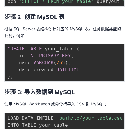
bcp 
"SELECT * FROM your_table"
 queryout 
"y
步骤 2: 创建 MySQL 表
根据 SQL Server 表结构创建对应的 MySQL 表。注意数据类型的
映射，例如：
CREATE
TABLE
 your_table 
(
    id 
INT
PRIMARY
KEY
,
    name 
VARCHAR
(
255
)
,
    date_created 
DATETIME
)
;
步骤 3: 导入数据到 MySQL
使用 MySQL Workbench 或命令行导入 CSV 到 MySQL：
LOAD DATA INFILE 
'path/to/your_table.csv'
INTO TABLE your_table
