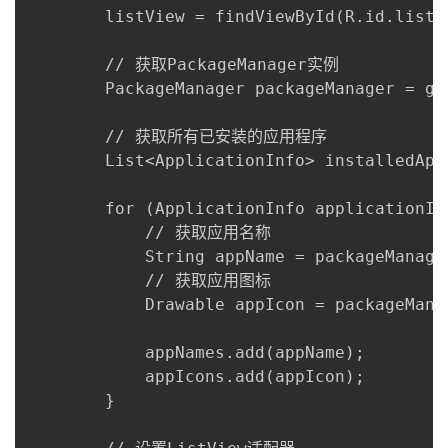
        listView = findViewById(R.id.listVi
        // 获取PackageManager实例

        PackageManager packageManager = get
        // 获取所有已安装的应用程序

        List<ApplicationInfo> installedApp
        for (ApplicationInfo applicationIn
            // 获取应用名称

            String appName = packageManage
            // 获取应用图标

            Drawable appIcon = packageMana
            appNames.add(appName);

            appIcons.add(appIcon);

        }
