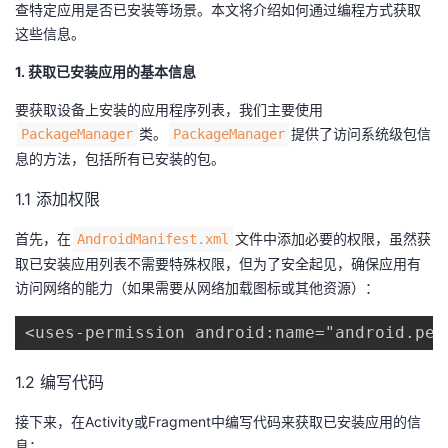
查特定应用是否已安装等场景。本文将介绍如何通过编程方式获取
这些信息。
者
1. 获取已安装应用的基本信息
我
要获取设备上安装的应用程序列表，我们主要使用​
的
我
​​类。​
​提供了访问系统级包信
​PackageManager​
​PackageManager​
息的方法，包括所有已安装的包。
博
的
我
1.1 添加权限
客
论
的
我
首先，在​
​文件中添加必要的权限，虽然获
​AndroidManifest.xml​
取已安装应用列表不需要特殊权限，但为了安全起见，确保应用有
坛
圈
的
我
访问网络的能力（如果需要从网络加载图标或其他资源）：
子
直
的
我
<uses-permission android:name="android.per
我
播
活
的
1.2 编写代码
我
动
关
的
接下来，在Activity或Fragment中编写代码来获取已安装应用的信
息：