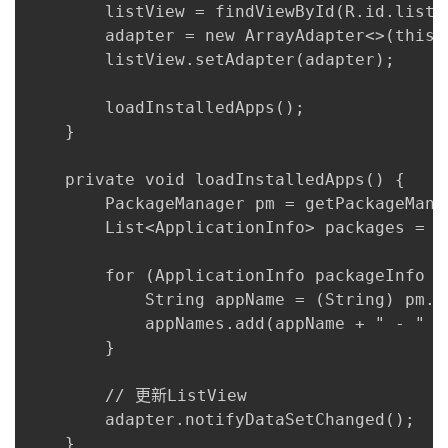
        listView = findViewById(R.id.listVi
        adapter = new ArrayAdapter<>(this,
        listView.setAdapter(adapter);

        loadInstalledApps();

    }

    private void loadInstalledApps() {

        PackageManager pm = getPackageManag
        List<ApplicationInfo> packages = p
        for (ApplicationInfo packageInfo : 
            String appName = (String) pm.g
            appNames.add(appName + " - " +
        }

        // 更新ListView

        adapter.notifyDataSetChanged();

    }
