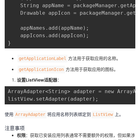
    String appName = packageManager.getApp
    Drawable appIcon = packageManager.getA
    appNames.add(appName);

    appIcons.add(appIcon);

}
​方法用于获取应用的名称。
​getApplicationLabel​
​方法用于获取应用的图标。
​getApplicationIcon​
设置ListView适配器
：
ArrayAdapter<String> adapter = new ArrayAd
listView.setAdapter(adapter);
使用​
​​将应用名称列表绑定到​
​上。
​ArrayAdapter​
​ListView​
注意事项
权限
：获取已安装应用列表通常不需要额外的权限，但如果涉