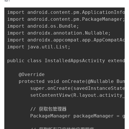
我
注
的
开
import android.content.pm.ApplicationInfo;

import android.content.pm.PackageManager;

的
Programs
发
import android.os.Bundle;

import androidx.annotation.Nullable;

支
者
import androidx.appcompat.app.AppCompatActi
import java.util.List;

持
学
public class InstalledAppsActivity extends
我
堂
    @Override

的
我
我
    protected void onCreate(@Nullable Bund
        super.onCreate(savedInstanceState);
技
的
的
我
        setContentView(R.layout.activity_in
术
云
课
的
我
        // 获取包管理器

        PackageManager packageManager = get
支
声
程
认
的
我