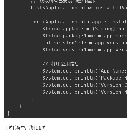
        // 获取所有已安装的应用程序

持
建
证
实
的
        List<ApplicationInfo> installedApp
议
验
收
        for (ApplicationInfo app : installe
            String appName = (String) pac
藏
            String packageName = app.packa
            int versionCode = app.version
            String versionName = app.vers
            // 打印应用信息

            System.out.println("App Name: "
            System.out.println("Package Na
            System.out.println("Version Co
            System.out.println("Version Na
        }

    }

}
上述代码中，我们通过​