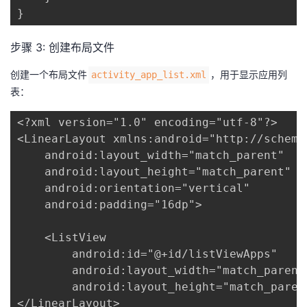
}
步骤 3: 创建布局文件
创建一个布局文件​
​，用于显示应用列
​activity_app_list.xml​
表：
<?xml version="1.0" encoding="utf-8"?>

<LinearLayout xmlns:android="http://schema
    android:layout_width="match_parent"

    android:layout_height="match_parent"

    android:orientation="vertical"

    android:padding="16dp">

    <ListView

        android:id="@+id/listViewApps"

        android:layout_width="match_parent"
        android:layout_height="match_parent
</LinearLayout>