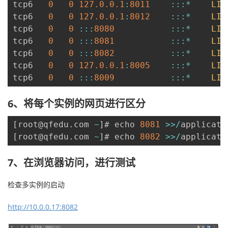
tcp6   
0
0
127.0
.0
.1
:
8011
:
:
:
*
LIS
tcp6   
0
0
127.0
.0
.1
:
8012
:
:
:
*
LIS
tcp6   
0
0
:
:
:
8080
:
:
:
*
LIS
tcp6   
0
0
:
:
:
8081
:
:
:
*
LIS
tcp6   
0
0
:
:
:
8082
:
:
:
*
LIS
tcp6   
0
0
127.0
.0
.1
:
8005
:
:
:
*
LIS
tcp6   
0
0
:
:
:
8009
:
:
:
*
LIS
6、将每个实例的网页进行区分
[
root@qfedu
.
com 
~
]
# echo 
8081
>>
/
applicati
[
root@qfedu
.
com 
~
]
# echo 
8082
>>
/
applicati
7、在浏览器访问，进行测试
检查多实例的启动
http://10.0.0.17:8082