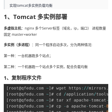
实现tomcat多实例负载均衡
者
1、Tomcat 多实例部署
我
多虚拟主机
：nginx 多个Server标签（域名，ip，端口） 进程数量
的
我
固定 master+worker
多实例（多进程）
：同一个程序启动多次，分为两种情况:
博
的
我
第一种：一台机器跑多个站点；
客
论
的
我
第二种：一个机器跑一个站点多个实例，配合负载均衡
坛
圈
的
我
1、复制程序文件
子
直
的
我
[
root@qfedu
.
com 
~
]
# wget https
:
/
/
mirrors
.
t
我
播
活
的
[
root@qfedu
.
com 
~
]
# cd 
/
application
/
tools
/
[
root@qfedu
.
com 
~
]
# tar xf apache
-
tomcat
-
8
我
动
关
的
[
root@qfedu
.
com 
~
]
# cp 
-
a apache
-
tomcat
-
8.