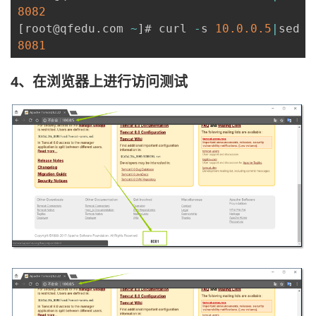
8082
[
root@qfedu
.
com 
~
]
# curl 
-
s 
10.0
.0
.5
|
sed 
-
8081
4、在浏览器上进行访问测试