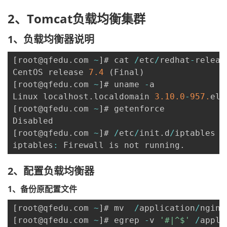
2、Tomcat负载均衡集群
1、负载均衡器说明
[
root@qfedu
.
com 
~
]
# cat 
/
etc
/
redhat
-
release
CentOS release 
7.4
(
Final
)
[
root@qfedu
.
com 
~
]
# uname 
-
a

Linux localhost
.
localdomain 
3.10
.0
-
957.
el7
[
root@qfedu
.
com 
~
]
# getenforce 

[
root@qfedu
.
com 
~
]
# 
/
etc
/
init
.
d
/
iptables s
iptables
:
 Firewall is not running
.
2、配置负载均衡器
1、备份原配置文件
[
root@qfedu
.
com 
~
]
# mv  
/
application
/
nginx
[
root@qfedu
.
com 
~
]
# egrep 
-
v 
'#|^$'
/
appli