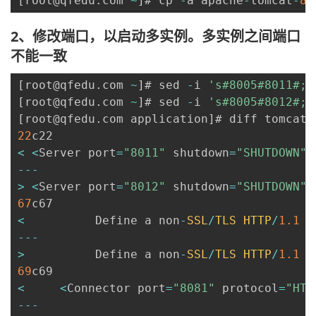
[
root@qfedu
.
com 
~
]
# cp 
-
a apache
-
tomcat
-
8.
我
注
的
开
2、修改端口，以启动多实例。多实例之间端口
的
Programs
发
不能一致
支
者
[
root@qfedu
.
com 
~
]
# sed 
-
i 
's#8005#8011#;s
[
root@qfedu
.
com 
~
]
# sed 
-
i 
's#8005#8012#;s
持
[
root@qfedu
.
com application
]
# diff tomcat8
学
22
<
<
Server port
=
"8011"
 shutdown
=
"SHUTDOWN"
>
我
堂
--
-
>
<
Server port
=
"8012"
 shutdown
=
"SHUTDOWN"
>
的
我
我
67
<
          Define a non
-
SSL
/
TLS
HTTP
/
1.1
 C
技
的
的
我
--
-
>
          Define a non
-
SSL
/
TLS
HTTP
/
1.1
 C
术
云
课
的
我
69
<
<
Connector port
=
"8081"
 protocol
=
"HTT
支
声
程
认
的
我
--
-