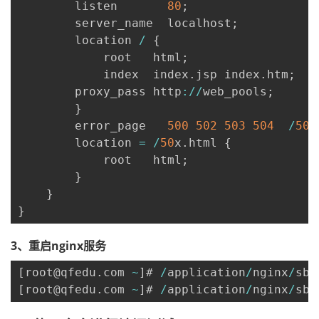
        listen       
80
;
        server_name  localhost
;
        location 
/
{
            root   html
;
            index  index
.
jsp index
.
htm
;
        proxy_pass http
:
/
/
web_pools
;
}
        error_page   
500
502
503
504
/
50
x
        location 
=
/
50
x
.
html 
{
            root   html
;
}
}
}
3、重启nginx服务
[
root@qfedu
.
com 
~
]
# 
/
application
/
nginx
/
sbi
[
root@qfedu
.
com 
~
]
# 
/
application
/
nginx
/
sbi