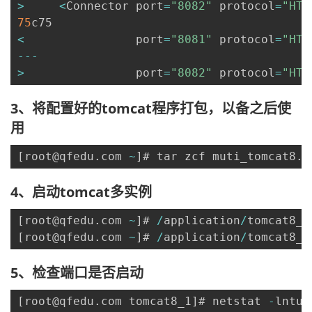
>
<
Connector port
=
"8082"
 protocol
=
"HTT
持
建
证
实
的
75
<
                port
=
"8081"
 protocol
=
"HTT
议
验
收
--
-
>
                port
=
"8082"
 protocol
=
"HTT
藏
3、将配置好的tomcat程序打包，以备之后使
用
[
root@qfedu
.
com 
~
]
# tar zcf muti_tomcat8
.
t
4、启动tomcat多实例
[
root@qfedu
.
com 
~
]
# 
/
application
/
tomcat8_1
[
root@qfedu
.
com 
~
]
# 
/
application
/
tomcat8_2
5、检查端口是否启动
[
root@qfedu
.
com tomcat8_1
]
# netstat 
-
lntup