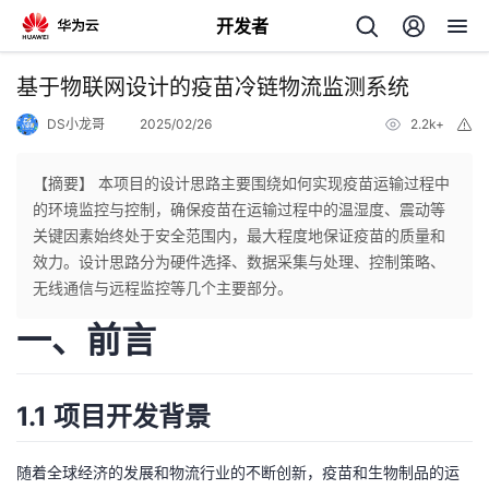
开发者
返
基于物联网设计的疫苗冷链物流监测系统
回
DS小龙哥
2025/02/26
2.2k+
举
报
【摘要】 本项目的设计思路主要围绕如何实现疫苗运输过程中
的环境监控与控制，确保疫苗在运输过程中的温湿度、震动等
关键因素始终处于安全范围内，最大程度地保证疫苗的质量和
个
效力。设计思路分为硬件选择、数据采集与处理、控制策略、
无线通信与远程监控等几个主要部分。
我
人
一、前言
的
主
1.1 项目开发背景
开
页
随着全球经济的发展和物流行业的不断创新，疫苗和生物制品的运
发