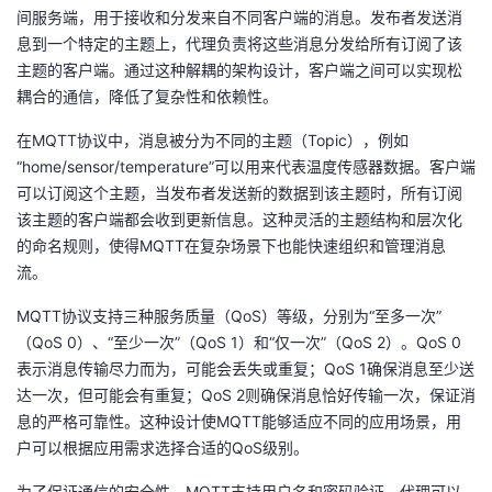
间服务端，用于接收和分发来自不同客户端的消息。发布者发送消
息到一个特定的主题上，代理负责将这些消息分发给所有订阅了该
主题的客户端。通过这种解耦的架构设计，客户端之间可以实现松
耦合的通信，降低了复杂性和依赖性。
在MQTT协议中，消息被分为不同的主题（Topic），例如
“home/sensor/temperature”可以用来代表温度传感器数据。客户端
可以订阅这个主题，当发布者发送新的数据到该主题时，所有订阅
该主题的客户端都会收到更新信息。这种灵活的主题结构和层次化
的命名规则，使得MQTT在复杂场景下也能快速组织和管理消息
流。
MQTT协议支持三种服务质量（QoS）等级，分别为“至多一次”
（QoS 0）、“至少一次”（QoS 1）和“仅一次”（QoS 2）。QoS 0
表示消息传输尽力而为，可能会丢失或重复；QoS 1确保消息至少送
达一次，但可能会有重复；QoS 2则确保消息恰好传输一次，保证消
息的严格可靠性。这种设计使MQTT能够适应不同的应用场景，用
户可以根据应用需求选择合适的QoS级别。
为了保证通信的安全性，MQTT支持用户名和密码验证，代理可以