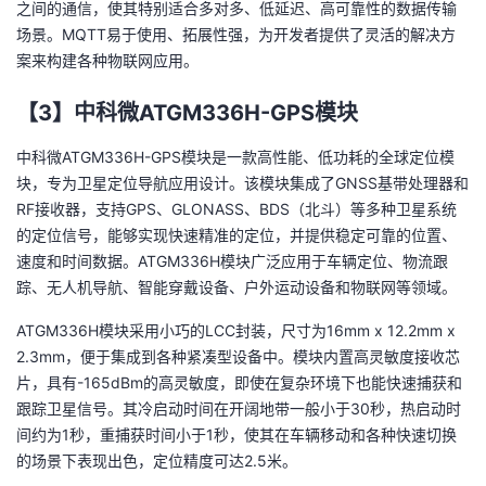
之间的通信，使其特别适合多对多、低延迟、高可靠性的数据传输
场景。MQTT易于使用、拓展性强，为开发者提供了灵活的解决方
案来构建各种物联网应用。
【3】中科微ATGM336H-GPS模块
中科微ATGM336H-GPS模块是一款高性能、低功耗的全球定位模
块，专为卫星定位导航应用设计。该模块集成了GNSS基带处理器和
RF接收器，支持GPS、GLONASS、BDS（北斗）等多种卫星系统
的定位信号，能够实现快速精准的定位，并提供稳定可靠的位置、
速度和时间数据。ATGM336H模块广泛应用于车辆定位、物流跟
踪、无人机导航、智能穿戴设备、户外运动设备和物联网等领域。
ATGM336H模块采用小巧的LCC封装，尺寸为16mm x 12.2mm x
2.3mm，便于集成到各种紧凑型设备中。模块内置高灵敏度接收芯
片，具有-165dBm的高灵敏度，即使在复杂环境下也能快速捕获和
跟踪卫星信号。其冷启动时间在开阔地带一般小于30秒，热启动时
间约为1秒，重捕获时间小于1秒，使其在车辆移动和各种快速切换
的场景下表现出色，定位精度可达2.5米。