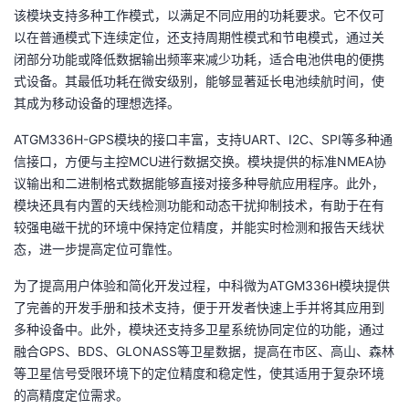
该模块支持多种工作模式，以满足不同应用的功耗要求。它不仅可
以在普通模式下连续定位，还支持周期性模式和节电模式，通过关
闭部分功能或降低数据输出频率来减少功耗，适合电池供电的便携
式设备。其最低功耗在微安级别，能够显著延长电池续航时间，使
其成为移动设备的理想选择。
ATGM336H-GPS模块的接口丰富，支持UART、I2C、SPI等多种通
信接口，方便与主控MCU进行数据交换。模块提供的标准NMEA协
议输出和二进制格式数据能够直接对接多种导航应用程序。此外，
模块还具有内置的天线检测功能和动态干扰抑制技术，有助于在有
较强电磁干扰的环境中保持定位精度，并能实时检测和报告天线状
态，进一步提高定位可靠性。
为了提高用户体验和简化开发过程，中科微为ATGM336H模块提供
了完善的开发手册和技术支持，便于开发者快速上手并将其应用到
多种设备中。此外，模块还支持多卫星系统协同定位的功能，通过
融合GPS、BDS、GLONASS等卫星数据，提高在市区、高山、森林
等卫星信号受限环境下的定位精度和稳定性，使其适用于复杂环境
的高精度定位需求。