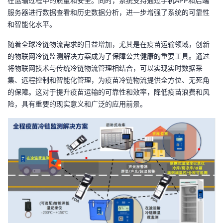
在运输过程中的质量和安全。同时，系统支持通过手机APP和后端
我
注
的
开
服务器进行数据查看和历史数据分析，进一步增强了系统的可靠性
和智能化水平。
的
Programs
发
随着全球冷链物流需求的日益增加，尤其是在疫苗运输领域，创新
的物联网冷链监测解决方案成为了保障公共健康的重要工具。通过
支
者
将物联网技术与传统冷链物流管理相结合，可以实现实时数据采
集、远程控制和智能化管理，为疫苗冷链物流提供全方位、无死角
持
学
的保障。这对于提升疫苗运输的可靠性和效率，降低疫苗浪费和风
险，具有重要的现实意义和广泛的应用前景。
我
堂
的
我
我
技
的
的
我
术
云
课
的
我
支
声
程
认
的
我