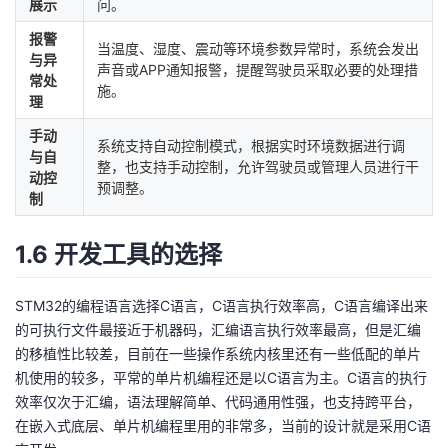
展示
问。
报警
当温度、湿度、震动等环境参数异常时，系统会发出
与异
声音或APP通知报警，提醒驾驶员采取必要的处理措
常处
施。
理
手动
系统支持自动控制模式，根据实时环境数据进行调
与自
整，也支持手动控制，允许驾驶员或管理人员进行干
动控
预调整。
制
1.6 开发工具的选择
STM32的编程语言选择C语言，C语言执行效率高，C语言编译出来
的可执行文件最接近于机器码，汇编语言执行效率最高，但是汇编
的移植性比较差，目前在一些操作系统内核里还有一些低配的单片
机使用的较多，平常的单片机编程还是以C语言为主。C语言的执行
效率仅次于汇编，语法理解简单、代码通用性强，也支持跨平台，
在嵌入式底层、单片机编程里用的非常多，当前的设计就是采用C语