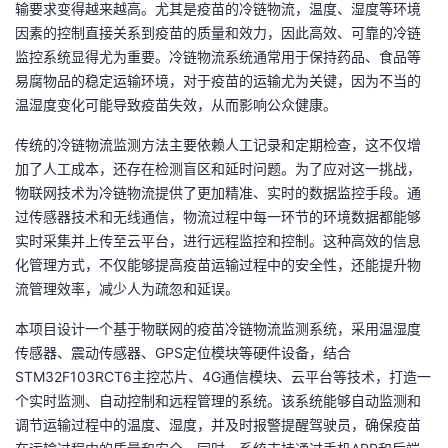
输要求变得越来越高。尤其是疫苗的冷链物流，温度、湿度等环境
因素的控制直接关系到疫苗的质量和效力，因此高效、可靠的冷链
者
监控系统显得尤为重要。冷链物流系统通常用于保持药品、食品等
易腐物品的稳定运输环境，对于疫苗的运输尤为关键，因为不当的
我
温湿度变化可能导致疫苗失效，从而影响公众健康。
的
我
传统的冷链物流监测方法主要依赖人工记录和定期检查，这不仅增
加了人工成本，还存在检测盲区和延时问题。为了应对这一挑战，
博
的
我
物联网技术为冷链物流提供了更加精准、实时的数据监控手段。通
过传感器技术和无线通信，物流过程中每一环节的环境数据都能够
客
论
的
我
实时采集并上传至云平台，进行远程监控和控制。这种高效的信息
化管理方式，不仅能够提高疫苗运输过程中的安全性，还能提升物
坛
圈
的
我
流管理效率，减少人为疏忽和延误。
子
直
的
我
本项目设计一个基于物联网的疫苗冷链物流监测系统，采用温湿度
传感器、震动传感器、GPS定位模块等硬件设备，结合
我
播
活
的
STM32F103RCT6主控芯片、4G通信模块、云平台等技术，打造一
个实时监测、自动控制和远程管理的系统。该系统能够自动监测和
我
动
关
的
调节运输过程中的温度、湿度，并及时报警提醒驾驶员，确保疫苗