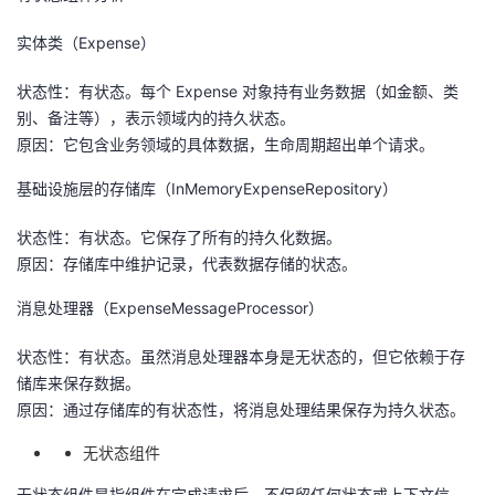
我
注
的
开
实体类（Expense）
的
Programs
发
状态性：有状态。每个 Expense 对象持有业务数据（如金额、类
别、备注等），表示领域内的持久状态。
支
者
原因：它包含业务领域的具体数据，生命周期超出单个请求。
持
学
基础设施层的存储库（InMemoryExpenseRepository）
状态性：有状态。它保存了所有的持久化数据。
我
堂
原因：存储库中维护记录，代表数据存储的状态。
的
我
我
消息处理器（ExpenseMessageProcessor）
技
的
的
我
状态性：有状态。虽然消息处理器本身是无状态的，但它依赖于存
储库来保存数据。
术
云
课
的
我
原因：通过存储库的有状态性，将消息处理结果保存为持久状态。
支
声
无状态组件
程
认
的
我
无状态组件是指组件在完成请求后，不保留任何状态或上下文信