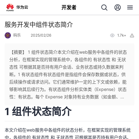
开发者
返
服务开发中组件状态简介
回
码乐
2025/02/26
1.7k+
举
报
【摘要】 1 组件状态简介本文介绍在web服务中各组件的状态
分析，在框架实现的管理系统中，各组件的 有状态性 和 无状
态性 可根据其是否持有用户会话、业务状态或持久数据来判
个
断。1 有状态组件有状态组件是指组件会保存数据或状态，供
后续操作或请求访问。它们通常维护一定的上下文或依赖，能
我
人
够影响其后续行为。有状态组件分析实体类（Expense）状态
性：有状态。每个 Expense 对象持有业务数据（如金额、...
的
主
1 组件状态简介
开
页
本文介绍在web服务中各组件的状态分析，在框架实现的管理系统
发
中，各组件的 有状态性 和 无状态性 可根据其是否持有用户会话、