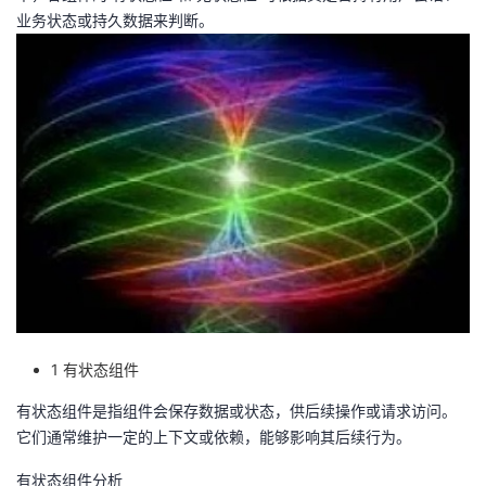
业务状态或持久数据来判断。
者
我
的
我
博
的
我
客
论
的
我
坛
圈
的
我
子
直
的
我
1 有状态组件
我
播
活
的
有状态组件是指组件会保存数据或状态，供后续操作或请求访问。
它们通常维护一定的上下文或依赖，能够影响其后续行为。
我
动
关
的
有状态组件分析