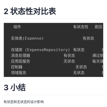
2 状态性对比表
   组件						有状态性	 原因

  实体类(Expense)				有状态	   持有业务数据（金额、类别、备注等），

  											表示领域内持久状态。

  存储库 (ExpenseRepository)	有状态		持有所有费用记录的持久化数据。

  消息处理器 				有状态		通过依赖存储库将消息数据存储为持久状态。

  应用层服务 				无状态		每次请求生成新实例，不保存任何跨请求的数据。

  控制器  					 无状态		仅处理输入输出，不维护会话或业务数据。

3 小结
有状态和无状态的设计影响