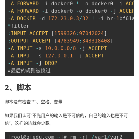
-
A
FORWARD
-
i docker0 
!
-
o docker0 
-
j 
ACCE
-
A
FORWARD
-
i docker0 
-
o docker0 
-
j 
ACCEPT
-
A
DOCKER
-
d 
172.23
.0
.3
/
32
!
-
i br
-
1
bf61a2
*
:
INPUT
ACCEPT
[
1599326
:
97042024
]
:
OUTPUT
ACCEPT
[
4783949
:
343318408
]
-
A
INPUT
-
s 
10.0
.0
.0
/
8
-
j 
ACCEPT
-
A
INPUT
-
s 
127.0
.0
.1
-
j 
ACCEPT
-
A
INPUT
-
j 
DROP
#最后的规则被绕过
2、脚本
脚本没有检查“*”、空格、变量
如果我们认可“不光用户的输入是不可信的，自己的输入也是不可
信”，这样的坑就会少踩。
[
root@qfedu
.
com 
~
]
# rm 
-
rf 
/
var1
/
var2