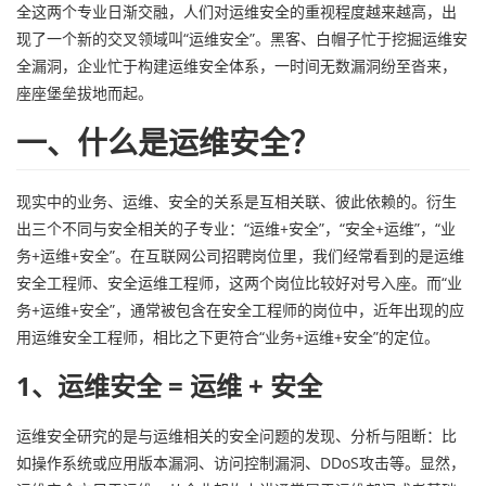
全这两个专业日渐交融，人们对运维安全的重视程度越来越高，出
者
现了一个新的交叉领域叫“运维安全”。黑客、白帽子忙于挖掘运维安
全漏洞，企业忙于构建运维安全体系，一时间无数漏洞纷至沓来，
我
座座堡垒拔地而起。
一、什么是运维安全？
的
我
博
的
我
现实中的业务、运维、安全的关系是互相关联、彼此依赖的。衍生
出三个不同与安全相关的子专业：“运维+安全”，“安全+运维”，“业
客
论
的
我
务+运维+安全”。在互联网公司招聘岗位里，我们经常看到的是运维
安全工程师、安全运维工程师，这两个岗位比较好对号入座。而“业
坛
圈
的
我
务+运维+安全”，通常被包含在安全工程师的岗位中，近年出现的应
用运维安全工程师，相比之下更符合“业务+运维+安全”的定位。
子
直
的
我
1、运维安全 = 运维 + 安全
我
播
活
的
运维安全研究的是与运维相关的安全问题的发现、分析与阻断：比
我
动
关
的
如操作系统或应用版本漏洞、访问控制漏洞、DDoS攻击等。显然，