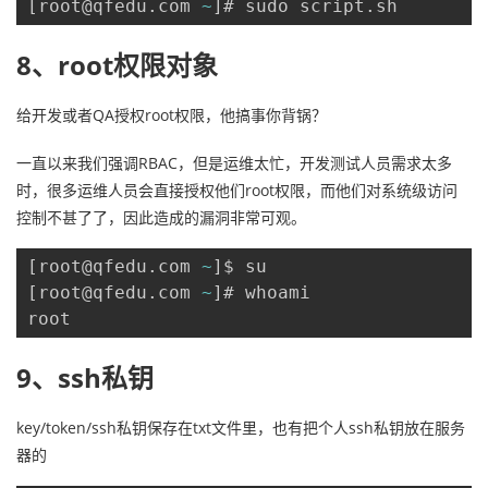
[
root@qfedu
.
com 
~
]
# sudo script
.
sh
8、root权限对象
给开发或者QA授权root权限，他搞事你背锅？
一直以来我们强调RBAC，但是运维太忙，开发测试人员需求太多
时，很多运维人员会直接授权他们root权限，而他们对系统级访问
控制不甚了了，因此造成的漏洞非常可观。
[
root@qfedu
.
com 
~
]
[
root@qfedu
.
com 
~
]
# whoami

root
9、ssh私钥
key/token/ssh私钥保存在txt文件里，也有把个人ssh私钥放在服务
器的