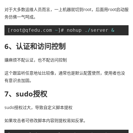
对于大多数运维人员而言，一上机器就切到root，后面用root启动服
务仿佛一气呵成。
[
root@qfedu
.
com 
~
]
# nohup 
.
/
server 
&
6、认证和访问控制
嫌麻烦不配认证，也不配访问控制
这个跟监听任意地址比较像，通常也是默认配置使然，使用者也没
有意识去加固。
7、sudo授权
sudo授权过大，导致自定义脚本提权
如果攻击者可修改脚本内容则提权易如反掌。