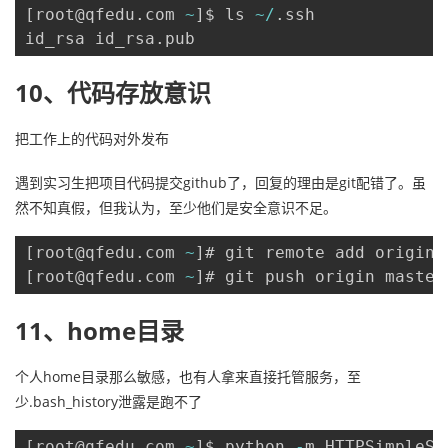
[
root@qfedu
.
com 
~
]
$ ls 
~
/
.
ssh

id_rsa id_rsa
.
pub
10、代码存放意识
把工作上的代码对外发布
遇到实习生把项目代码提交github了，回复的理由是git配错了。虽
然不知真假，但我认为，至少他们是安全意识不足。
[
root@qfedu
.
com 
~
]
# git remote add origin 
[
root@qfedu
.
com 
~
]
# git push origin master
11、home目录
个人home目录那么敏感，也有人拿来直接托管服务，至
少.bash_history泄露是跑不了
[
root@qfedu
.
com 
~
]
$ python 
-
m HTTPSimpleSe