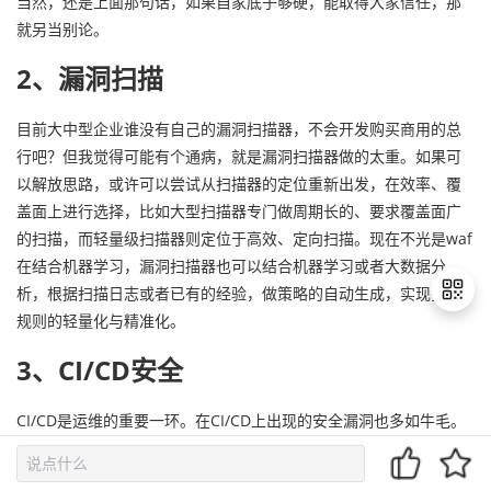
当然，还是上面那句话，如果自家底子够硬，能取得大家信任，那
就另当别论。
2、漏洞扫描
目前大中型企业谁没有自己的漏洞扫描器，不会开发购买商用的总
行吧？但我觉得可能有个通病，就是漏洞扫描器做的太重。如果可
以解放思路，或许可以尝试从扫描器的定位重新出发，在效率、覆
盖面上进行选择，比如大型扫描器专门做周期长的、要求覆盖面广
的扫描，而轻量级扫描器则定位于高效、定向扫描。现在不光是waf
在结合机器学习，漏洞扫描器也可以结合机器学习或者大数据分
析，根据扫描日志或者已有的经验，做策略的自动生成，实现扫描
规则的轻量化与精准化。
3、CI/CD安全
退
出
CI/CD是运维的重要一环。在CI/CD上出现的安全漏洞也多如牛毛。
登
录
下面我们从如何安全的发布和应用部署来讨论。