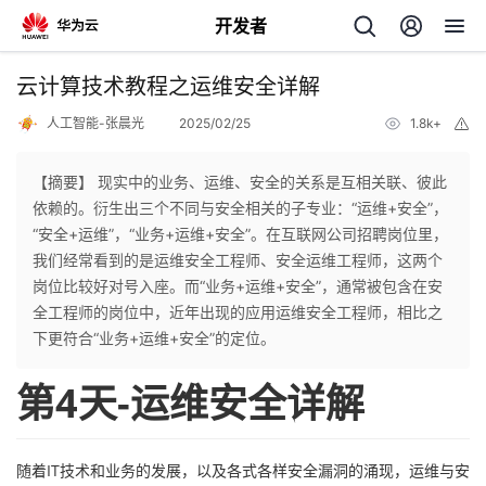
开发者
返
云计算技术教程之运维安全详解
回
人工智能-张晨光
2025/02/25
1.8k+
举
报
【摘要】 现实中的业务、运维、安全的关系是互相关联、彼此
依赖的。衍生出三个不同与安全相关的子专业：“运维+安全”，
“安全+运维”，“业务+运维+安全”。在互联网公司招聘岗位里，
个
我们经常看到的是运维安全工程师、安全运维工程师，这两个
岗位比较好对号入座。而“业务+运维+安全”，通常被包含在安
我
人
全工程师的岗位中，近年出现的应用运维安全工程师，相比之
下更符合“业务+运维+安全”的定位。
的
主
第4天-运维安全详解
开
页
随着IT技术和业务的发展，以及各式各样安全漏洞的涌现，运维与安
发