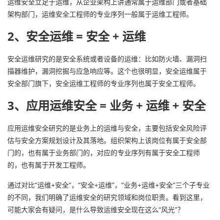
运维安全立足于运维，从企业架构上讲通常属于运维部门或者基础
我
注
的
开
架构部门，运维安全工程师的专业序列一般属于运维工程师。
2、安全运维 = 安全 + 运维
的
Programs
发
支
安全运维研究的是安全系统或者设备的运维：比如防火墙、漏洞扫
者
描器维护，漏洞挖掘与应急响应等。这个也很明显，安全运维属于
持
学
安全部门旗下，安全运维工程师的专业序列也属于安全工程师。
3、应用运维安全 = 业务 + 运维 + 安全
我
堂
应用运维安全研究的是业务上的运维与安全，主要包括安全风险评
的
我
我
估与安全方案规划设计及其落地。组织架构上该岗位有属于安全部
门的，也有属于业务部门的，对应的专业序列有属于安全工程师
技
的
的
我
的，也有属于开发工程师。
术
云
课
的
我
通过对比“运维+安全”，“安全+运维”，“业务+运维+安全”三个子专业
的不同，我们明确了运维安全的研究领域和岗位职责。看到这里，
支
声
程
认
的
我
可能大家会有疑问，是什么导致运维安全现在这么“风光”？