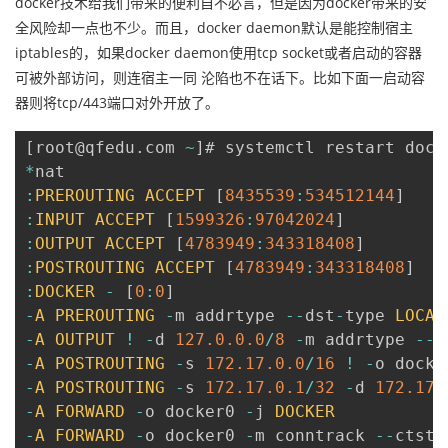
docker技术给我们带来的便利自不必言，但是因为docker带来的安
全风险却一点也不少。而且，docker daemon默认是能控制宿主
iptables的，如果docker daemon使用tcp socket或者启动的容器
可被外部访问，则连宿主一同 沦陷也不在话下。比如下面一启动容
器则将tcp/443端口对外开放了。
[
root@qfedu
.
com 
~
]
*
:
PREROUTING
ACCEPT
[
8435539
:
534512144
]
:
INPUT
ACCEPT
[
1599326
:
97042024
]
:
OUTPUT
ACCEPT
[
4783949
:
343318408
]
:
POSTROUTING
ACCEPT
[
4783949
:
343318408
]
:
DOCKER
-
[
0
:
0
]
-
A
PREROUTING
-
m addrtype 
--
dst
-
type 
LOCAL
-
A
OUTPUT
!
-
d 
127.0
.0
.0
/
8
-
m addrtype 
--
d
-
A
POSTROUTING
-
s 
172.17
.0
.0
/
16
!
-
o docke
-
A
POSTROUTING
-
s 
172.17
.0
.1
/
32
-
d 
172.17
.
-
A
FORWARD
-
o docker0 
-
j 
DOCKER
-
A
FORWARD
-
o docker0 
-
m conntrack 
--
ctsta