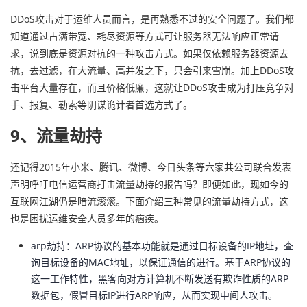
DDoS攻击对于运维人员而言，是再熟悉不过的安全问题了。我们都
知道通过占满带宽、耗尽资源等方式可让服务器无法响应正常请
求，说到底是资源对抗的一种攻击方式。如果仅依赖服务器资源去
抗，去过滤，在大流量、高并发之下，只会引来雪崩。加上DDoS攻
击平台大量存在，而且价格低廉，这就让DDoS攻击成为打压竞争对
手、报复、勒索等阴谋诡计者首选方式了。
9、流量劫持
还记得2015年小米、腾讯、微博、今日头条等六家共公司联合发表
声明呼吁电信运营商打击流量劫持的报告吗？即便如此，现如今的
互联网江湖仍是暗流滚滚。下面介绍三种常见的流量劫持方式，这
也是困扰运维安全人员多年的痼疾。
arp劫持：ARP协议的基本功能就是通过目标设备的IP地址，查
询目标设备的MAC地址，以保证通信的进行。基于ARP协议的
这一工作特性，黑客向对方计算机不断发送有欺诈性质的ARP
数据包，假冒目标IP进行ARP响应，从而实现中间人攻击。