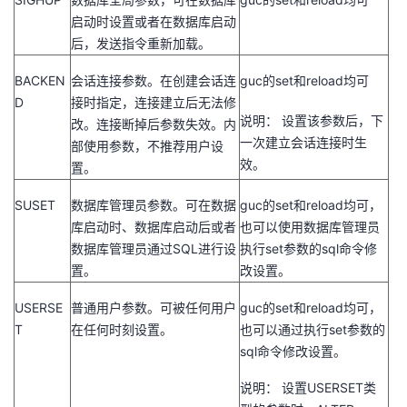
我
注
的
开
启动时设置或者在数据库启动
后，发送指令重新加载。
的
Programs
发
BACKEN
会话连接参数。在创建会话连
guc的set和reload均可
D
接时指定，连接建立后无法修
支
者
说明： 设置该参数后，下
改。连接断掉后参数失效。内
一次建立会话连接时生
部使用参数，不推荐用户设
持
学
效。
置。
我
堂
SUSET
数据库管理员参数。可在数据
guc的set和reload均可，
库启动时、数据库启动后或者
也可以使用数据库管理员
的
我
我
数据库管理员通过SQL进行设
执行set参数的sql命令修
置。
改设置。
技
的
的
我
USERSE
普通用户参数。可被任何用户
guc的set和reload均可，
术
云
T
在任何时刻设置。
也可以通过执行set参数的
课
的
我
sql命令修改设置。
支
声
程
认
的
我
说明： 设置USERSET类