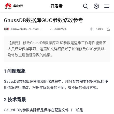
开发者
返
GaussDB数据库GUC参数修改参考
回
HuaweiCloudDeveloper
2025/02/24
5.8k+
举
报
【摘要】 修改GaussDB数据库GUC参数是运维工作与性能调优
人员经常做得事项，这篇论文详细阐述了如何修改GUC参数以
及修改之后验证修改的结果。
个
1
问题现象
我
人
GaussDB数据库在使用和优化过程中，部分参数需要根据实际的使
的
主
用情况进行修改，根据实际场景的不同，有不同的修改方式。
开
页
2
技术
背景
GaussDB的参数实际都是保存在配置文件（一般是
发