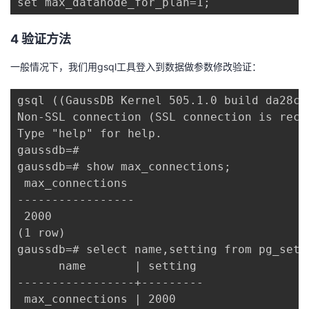
set max_datanode_for_plan=1;
4
验证方法
一般情况下，我们用gsql工具登入到数据做参数修改验证：
gsql ((GaussDB Kernel 505.1.0 build da28c4
Non-SSL connection (SSL connection is reco
Type "help" for help.

gaussdb=#

gaussdb=# show max_connections;

 max_connections

-----------------

 2000

(1 row)

gaussdb=# select name,setting from pg_sett
      name       | setting

-----------------+---------

 max_connections | 2000
