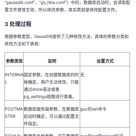
“gaussdb.conf”、“gs_hba.conf”）中的，数据库启动时，会读取配
置文件使其生效，所以修改参数，其实质就是修改配置文件。
者
3
处理过程
我
根据参数类型，GaussDB提供了几种修改方法，具体的参数分类和
的
我
修改方法如下表格：
博
的
我
参数类型
说明
设置方式
客
论
的
我
INTERNA
固定参数，在创建数据库的时
无
L
候确定，用户无法修改，只能
坛
圈
的
我
通过show语法或者
pg_settings视图进行查看。
子
直
的
我
POSTMA
数据库服务端参数，在数据库
guc的set命令
我
播
活
的
STER
启动时确定，可以通过配置文
件指定。
我
动
关
的
SIGHUP
数据库全局参数，可在数据库
guc的set和reload均可