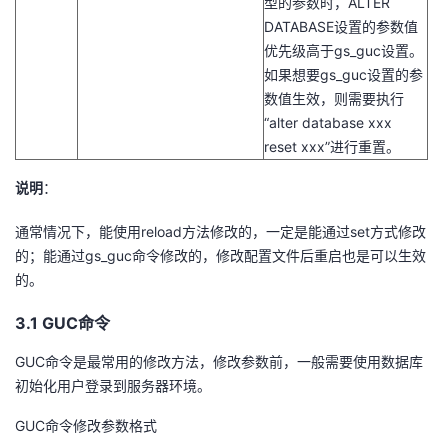
型的参数时，ALTER
持
建
证
实
的
DATABASE设置的参数值
优先级高于gs_guc设置。
议
验
收
如果想要gs_guc设置的参
数值生效，则需要执行
藏
“alter database xxx
reset xxx”进行重置。
说明
：
通常情况下，能使用reload方法修改的，一定是能通过set方式修改
的；能通过gs_guc命令修改的，修改配置文件后重启也是可以生效
的。
3.1
GUC
命令
GUC命令是最常用的修改方法，修改参数前，一般需要使用数据库
初始化用户登录到服务器环境。
GUC命令修改参数格式