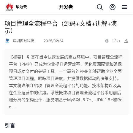
开发者
返
项目管理全流程平台（源码+文档+讲解+演
回
示）
深圳亥时科技
2025/02/24
1.3k+
举
报
【摘要】 引言在当今快速发展的商业环境中，项目管理全流程
平台（PMP）已成为企业提升运营效率、优化资源配置和确保
个
项目成功交付的关键工具。一个高效的PMP能够帮助企业全面
管理项目流程，跟踪项目进度，并提供数据驱动的决策支持。
我
人
本文将详细介绍项目管理全流程平台的功能、技术架构以及其
在企业运营中的优势。系统概述项目管理全流程平台采用前后
的
主
端分离的架构设计，服务端基于MySQL 5.7+、JDK 1.8+和Re
d...
开
页
引言
发