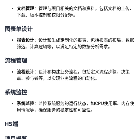
我
注
的
开
文档管理
：管理与项目相关的文档和资料，包括文档的上传、
下载、版本控制和权限分配等。
的
Programs
发
图表单设计
支
者
报表设计
：设计和生成定制化的报表，包括报表的布局、数据
筛选、计算逻辑等，以满足特定的数据分析需求。
持
学
流程管理
我
堂
流程设计
：设计和构建业务流程，包括定义流程步骤、决策
点、参与者等，以实现业务流程的自动化。
的
我
我
系统监控
技
的
的
我
系统监控
：监控系统服务的运行状态，如CPU使用率、内存使
用情况等，确保服务的稳定性和可靠性。
术
云
课
的
我
H5端
支
声
程
认
的
我
项目概览