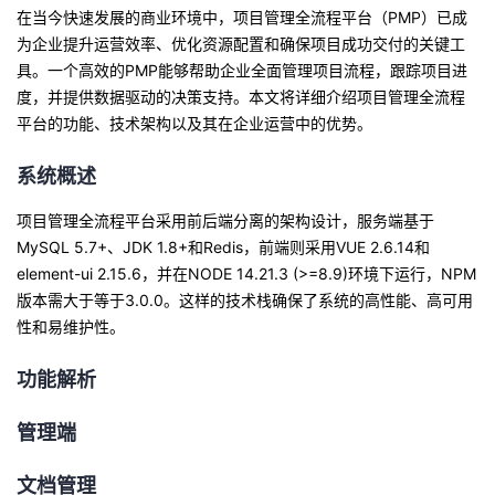
在当今快速发展的商业环境中，项目管理全流程平台（PMP）已成
者
为企业提升运营效率、优化资源配置和确保项目成功交付的关键工
具。一个高效的PMP能够帮助企业全面管理项目流程，跟踪项目进
我
度，并提供数据驱动的决策支持。本文将详细介绍项目管理全流程
平台的功能、技术架构以及其在企业运营中的优势。
的
我
系统概述
博
的
我
项目管理全流程平台采用前后端分离的架构设计，服务端基于
MySQL 5.7+、JDK 1.8+和Redis，前端则采用VUE 2.6.14和
客
论
的
我
element-ui 2.15.6，并在NODE 14.21.3 (>=8.9)环境下运行，NPM
版本需大于等于3.0.0。这样的技术栈确保了系统的高性能、高可用
坛
圈
的
我
性和易维护性。
子
直
的
我
功能解析
我
播
活
的
管理端
我
动
关
的
文档管理