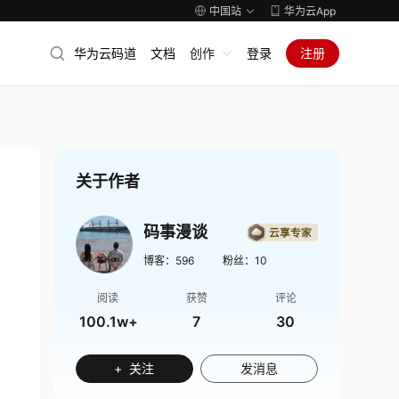
中国站
华为云App
华为云码道
文档
创作
登录
注册
关于作者
码事漫谈
博客：
596
粉丝：
10
阅读
获赞
评论
100.1w+
7
30
+ 关注
发消息