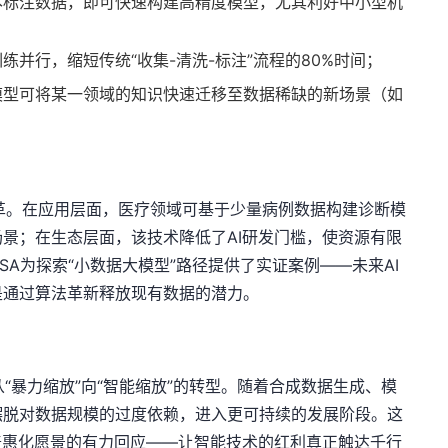
本标注数据，即可快速构建高精度模型，尤其利好中小型机
练并行，缩短传统“收集-清洗-标注”流程的80%时间；
模型可将某一领域的知识快速迁移至数据稀缺的新场景（如
业级变革。在应用层面，医疗领域可基于少量病例数据构建诊断模
景；在生态层面，该技术降低了AI研发门槛，使资源有限
A为探索“小数据大模型”路径提供了实证案例——未来AI
是通过算法革新释放现有数据的潜力。
研究从“暴力缩放”向“智能缩放”的转型。随着合成数据生成、模
摆脱对数据规模的过度依赖，进入更可持续的发展阶段。这
普惠化愿景的有力回应——让智能技术的红利真正触达千行