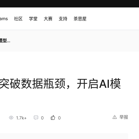
rams
社区
学堂
大赛
支持
茶思屋
新范式
SA：突破数据瓶颈，开启AI模
举报
5
1.7k+
0
0