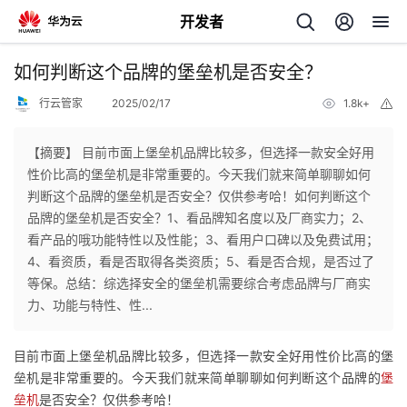
开发者
返
如何判断这个品牌的堡垒机是否安全？
回
行云管家
2025/02/17
1.8k+
举
报
【摘要】 目前市面上堡垒机品牌比较多，但选择一款安全好用
性价比高的堡垒机是非常重要的。今天我们就来简单聊聊如何
判断这个品牌的堡垒机是否安全？仅供参考哈！如何判断这个
个
品牌的堡垒机是否安全？1、看品牌知名度以及厂商实力；2、
看产品的哦功能特性以及性能；3、看用户口碑以及免费试用；
我
人
4、看资质，看是否取得各类资质；5、看是否合规，是否过了
等保。总结：综选择安全的堡垒机需要综合考虑品牌与厂商实
的
主
力、功能与特性、性...
开
页
目前市面上堡垒机品牌比较多，但选择一款安全好用性价比高的堡
垒机是非常重要的。今天我们就来简单聊聊如何判断这个品牌的
堡
发
垒机
是否安全？仅供参考哈！