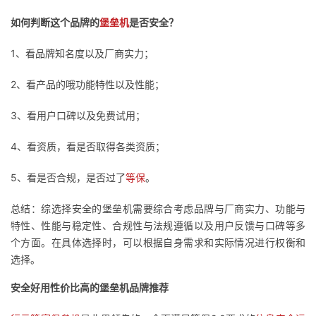
如何判断这个品牌的
堡垒机
是否安全？
者
1、看品牌知名度以及厂商实力；
我
2、看产品的哦功能特性以及性能；
的
我
3、看用户口碑以及免费试用；
博
的
我
4、看资质，看是否取得各类资质；
客
论
的
我
5、看是否合规，是否过了
等保
。
坛
圈
的
我
总结：综选择安全的堡垒机需要综合考虑品牌与厂商实力、功能与
特性、性能与稳定性、合规性与法规遵循以及用户反馈与口碑等多
子
直
的
我
个方面。在具体选择时，可以根据自身需求和实际情况进行权衡和
选择。
我
播
活
的
安全好用性价比高的堡垒机品牌推荐
我
动
关
的