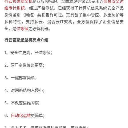
行云管家堡垒机
是业界领先的、全面满足等保2.0要求的
信息安全运
我
注
的
开
维审计系统
，经过严格测试，已经获得了计算机信息系统安全产品
身份鉴别（网络）类销售许可证。其具备了集中管控、多重防护等
的
Programs
发
多种特性，支持多云、混合云IT架构，全方位保障了企业信息安
全，是
过等保
之必备利器。
支
者
行云管家堡垒机亮点介绍
持
学
1、安全性更高，已过等保；
我
堂
2、原厂商性价比更高；
的
我
我
3、一键部署简单；
技
的
4、对网络结构入侵小；
的
我
5、不改变运维习惯；
术
云
课
的
我
6、
自动化运维
更简单；
支
声
程
认
的
我
7、版本多多，还可以选择私有部署，可以定制；