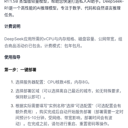
R1:1.5B 蒸馏版轻量模型，帮助您快速打造私人AI助手。DeepSeek-
R1是一个高性能的AI推理模型，专注于数学、代码和自然语言推理
者
任务。
我
计费说明
的
我
DeepSeek
应用所需的
vCPU
与内存规格、磁盘容量、公网带宽，组
合商品活动价已包含。计费模式：包年包月。
博
的
我
使用指导
客
论
的
我
第一步：一键部署
坛
圈
的
我
选择服务器配置：
CPU
核数
4
核，内存
8G
。
选择部署区域（可以选择离自己最近的城市，如无特殊要求，
子
直
的
我
保持默认即可）。
根据实际需要填写“实例名称”选择“可选配置”（可选配置会有
我
播
活
的
额外费用），购买完成后自动开始服务部署（部署需要一定时
间预计
5-10
分钟，受网络、带宽影响，部署时间会有波
我
动
关
的
动）。在完成之前，请勿进行重启、重置密码等操作。