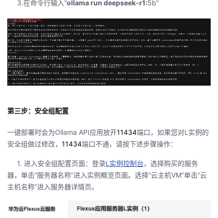
3.在命令行输入
“
ollama run deepseek-r1:
5b”
第三步：安全组配置
一键部署时会为
Ollama API
应用放开
11434
端口，如果您对
L
实例的
安全组做过修改，
11434
端口不通，请按下述步骤操作：
1.
进入安全组配置页面：登录
L
实例控制台
，选择购买的服务
器，单击“服务器名称”进入实例概览页面。选择“云主机
VM
”单击“云
主机名称”进入服务器详情页。