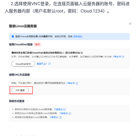
持
建
2.选择使用
证
实
的
VNC
登录，在连接页面输入云服务器的账号、密码进
入服务器内部（
用户名默认
root
，密码：Cloud.1234
）。
议
验
收
藏