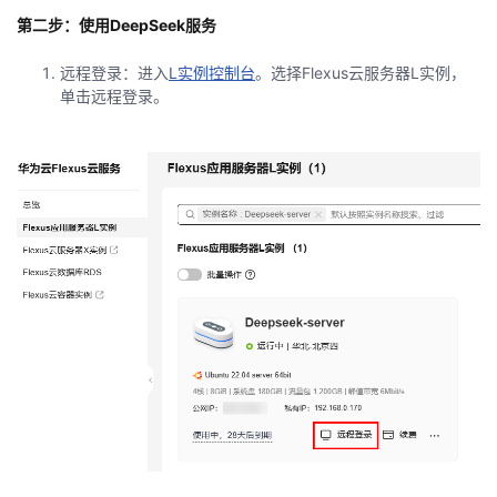
我
注
的
开
第二步：使用
DeepSeek
服务
远程登录：进入
L
实例控制台
。选择
Flexus
云服务器
L
实例，
的
Programs
发
单击远程登录。
支
者
持
学
我
堂
的
我
我
技
的
的
我
术
云
课
的
我
支
声
程
认
的
我