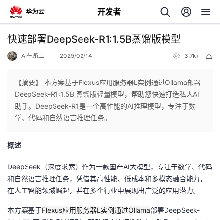
开发者
返
快速部署DeepSeek-R1:1.5B蒸馏版模型
回
AI在路上
2025/02/14
3.7k+
举
报
【摘要】 本方案基于Flexus应用服务器L实例通过Ollama部署
DeepSeek-R1:1.5B 蒸馏版轻量模型，帮助您快速打造私人AI
助手。DeepSeek-R1是一个高性能的AI推理模型，专注于数
个
学、代码和自然语言推理任务。
我
人
概述
的
主
DeepSeek（深度求索）作为一款国产AI大模型，专注于数学、代码
和自然语言推理任务，凭借其高性能、低成本和多模态融合能力，
开
页
在人工智能领域崛起，并在多个行业中展现出广泛的应用潜力。
本方案基于
Flexus应用服务器L实例通过Ollama
部署DeepSeek-
发