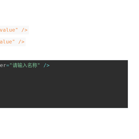
value" />
alue" />
der
=
"请输入名称"
/
>