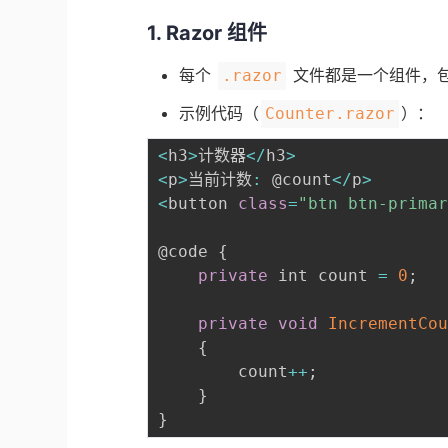
1. Razor 组件
每个
文件都是一个组件，包含
.razor
示例代码（
）：
Counter.razor
<
h3
>
计数器
<
/
h3
>
<
p
>
当前计数
:
 @count
<
/
p
>
<
button 
class
=
"btn btn-prima
@code 
{
private
 int count 
=
0
;
private
void
IncrementCo
{
        count
++
;
}
}