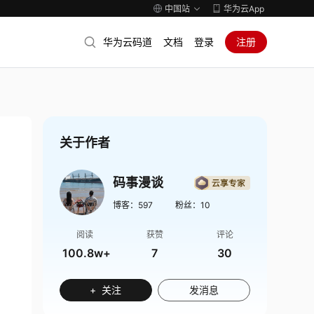
中国站
华为云App
华为云码道
文档
登录
注册
关于作者
码事漫谈
博客：
597
粉丝：
10
阅读
获赞
评论
100.8w+
7
30
+ 关注
发消息