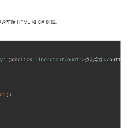
前端 HTML 和 C# 逻辑。
ry"
 @onclick
=
"IncrementCount"
>
点击增加
<
/
button
>
unt
(
)