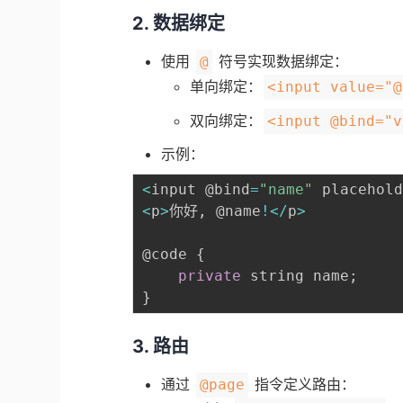
2. 数据绑定
使用
符号实现数据绑定：
@
单向绑定：
<input value="@
双向绑定：
<input @bind="v
示例：
<
input @bind
=
"name"
 placehol
<
p
>
你好
,
 @name
!
<
/
p
>
@code 
{
private
 string name
;
}
3. 路由
通过
指令定义路由：
@page