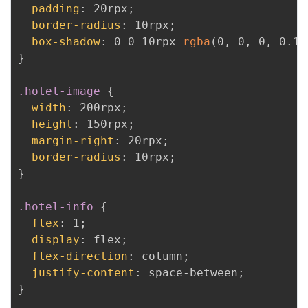
padding
:
 20rpx
;
border-radius
:
 10rpx
;
box-shadow
:
 0 0 10rpx 
rgba
(
0
,
 0
,
 0
,
 0.1
)
}
.hotel-image
{
width
:
 200rpx
;
height
:
 150rpx
;
margin-right
:
 20rpx
;
border-radius
:
 10rpx
;
}
.hotel-info
{
flex
:
 1
;
display
:
 flex
;
flex-direction
:
 column
;
justify-content
:
 space-between
;
}