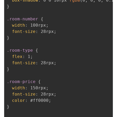
box-shadow
:
 0 0 10rpx 
rgba
(
0
,
 0
,
 0
,
 0.1
)
}
.room-number
{
width
:
 100rpx
;
font-size
:
 28rpx
;
}
.room-type
{
flex
:
 1
;
font-size
:
 28rpx
;
}
.room-price
{
width
:
 150rpx
;
font-size
:
 28rpx
;
color
:
 #ff0000
;
}