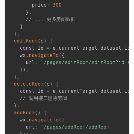
        price
:
300
}
,
// ... 更多房间数据
]
}
,
editRoom
(
e
)
{
const
 id 
=
 e
.
currentTarget
.
dataset
.
id
;
    wx
.
navigateTo
(
{
      url
:
`
/pages/editRoom/editRoom?id=
${
}
)
;
}
,
deleteRoom
(
e
)
{
const
 id 
=
 e
.
currentTarget
.
dataset
.
id
;
// 调用接口删除房间
}
,
addRoom
(
)
{
    wx
.
navigateTo
(
{
      url
:
'/pages/addRoom/addRoom'