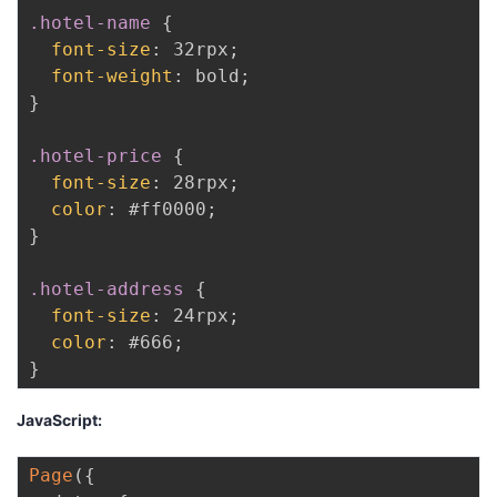
.hotel-name
{
font-size
:
 32rpx
;
font-weight
:
 bold
;
}
.hotel-price
{
font-size
:
 28rpx
;
color
:
 #ff0000
;
}
.hotel-address
{
font-size
:
 24rpx
;
color
:
 #666
;
}
JavaScript:
Page
(
{