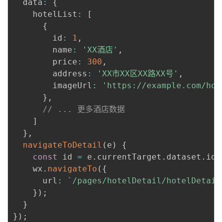
  data
:
{
    hotelList
:
[
{
        id
:
1
,
        name
:
'XX酒店'
,
        price
:
300
,
        address
:
'XX市XX区XX路XX号'
,
        imageUrl
:
'https://example.com/hot
}
,
// ... 更多酒店数据
]
}
,
navigateToDetail
(
e
)
{
const
 id 
=
 e
.
currentTarget
.
dataset
.
id
;
    wx
.
navigateTo
(
{
      url
:
`
/pages/hotelDetail/hotelDetail
}
)
;
}
}
)
;