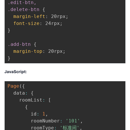
.edit-btn,

.delete-btn
{
margin-left
:
 20rpx
;
font-size
:
 24rpx
;
}
.add-btn
{
margin-top
:
 20rpx
;
}
JavaScript:
Page
(
{
  data
:
{
    roomList
:
[
{
        id
:
1
,
        roomNumber
:
'101'
,
        roomType
:
'标准间'
,