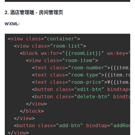
2. 酒店管理端 - 房间管理页
WXML:
<
view
class
=
"
container
"
>
<
view
class
=
"
room-list
"
>
<
block
wx:
for
=
"
{{roomList}}
"
wx:
key
=
"
i
<
view
class
=
"
room-item
"
>
<
text
class
=
"
room-number
"
>
{{item.r
<
text
class
=
"
room-type
"
>
{{item.roo
<
text
class
=
"
room-price
"
>
¥{{item.
<
button
class
=
"
edit-btn
"
bindtap
=
"
<
button
class
=
"
delete-btn
"
bindtap
</
view
>
</
block
>
</
view
>
<
button
class
=
"
add-btn
"
bindtap
=
"
addRoom
</
view
>