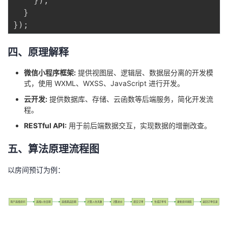
}
)
;
}
}
)
;
四、原理解释
微信小程序框架:
提供视图层、逻辑层、数据层分离的开发模
式，使用 WXML、WXSS、JavaScript 进行开发。
云开发:
提供数据库、存储、云函数等后端服务，简化开发流
程。
RESTful API:
用于前后端数据交互，实现数据的增删改查。
五、算法原理流程图
以房间预订为例：
用户选择房间
选择入住日期
选择离店日期
计算入住天数
计算总价
提交订单
生成订单号
更新房间状态
返回订单信息