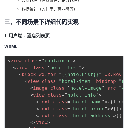
会员管理（信息维护、积分管理）
我
注
的
开
数据统计（入住率、营业额等）
的
Programs
发
三、不同场景下详细代码实现
支
者
1. 用户端 - 酒店列表页
WXML:
持
学
<
view
class
=
"
container
"
>
我
堂
<
view
class
=
"
hotel-list
"
>
<
block
wx:
for
=
"
{{hotelList}}
"
wx:
key
=
"
的
我
我
<
view
class
=
"
hotel-item
"
bindtap
=
"
na
<
image
class
=
"
hotel-image
"
src
=
"
{{
技
的
的
我
<
view
class
=
"
hotel-info
"
>
<
text
class
=
"
hotel-name
"
>
{{item.
术
云
课
的
我
<
text
class
=
"
hotel-price
"
>
¥{{it
<
text
class
=
"
hotel-address
"
>
{{it
支
声
程
认
的
我
</
view
>