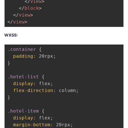
</
view
>
持
建
证
实
的
</
block
>
</
view
>
议
验
收
</
view
>
藏
WXSS:
.container
{
padding
:
 20rpx
;
}
.hotel-list
{
display
:
 flex
;
flex-direction
:
 column
;
}
.hotel-item
{
display
:
 flex
;
margin-bottom
:
 20rpx
;