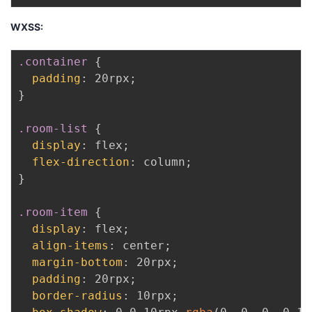
WXSS:
.container
{
padding
:
 20rpx
;
}
.room-list
{
display
:
 flex
;
flex-direction
:
 column
;
}
.room-item
{
display
:
 flex
;
align-items
:
 center
;
margin-bottom
:
 20rpx
;
padding
:
 20rpx
;
border-radius
:
 10rpx
;