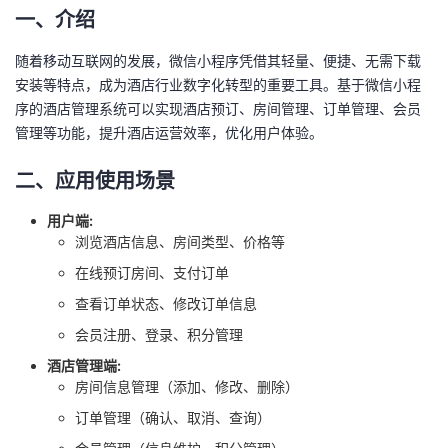
一、介绍
者
随着移动互联网的发展，微信小程序凭借其轻量、便捷、无需下载
我
安装等特点，成为酒店行业数字化转型的重要工具。基于微信小程
序的酒店管理系统可以实现酒店预订、房间管理、订单管理、会员
的
我
管理等功能，提升酒店运营效率，优化用户体验。
二、应用使用场景
博
的
我
用户端:
客
论
的
我
浏览酒店信息、房间类型、价格等
在线预订房间、支付订单
坛
圈
的
我
查看订单状态、修改订单信息
子
直
的
我
会员注册、登录、积分管理
酒店管理端:
我
播
活
的
房间信息管理（添加、修改、删除）
订单管理（确认、取消、查询）
我
动
关
的