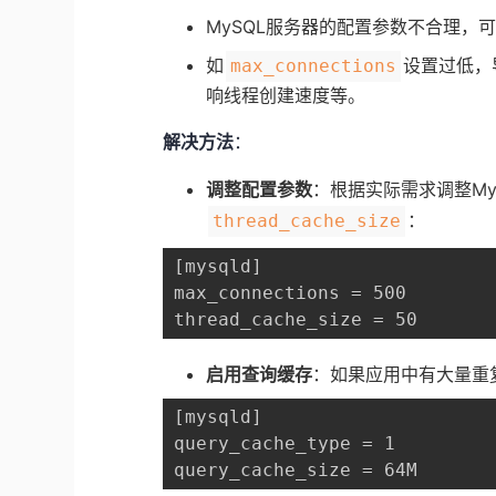
MySQL服务器的配置参数不合理，
如​
​​设置过低
​max_connections​
响线程创建速度等。
解决方法
：
调整配置参数
：根据实际需求调整My
​：
​thread_cache_size​
[mysqld]

max_connections = 500

thread_cache_size = 50
启用查询缓存
：如果应用中有大量重
[mysqld]

query_cache_type = 1

query_cache_size = 64M