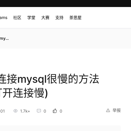
rams
社区
学堂
大赛
支持
茶思屋
接慢)
接mysql很慢的方法
ct打开连接慢)
举报
:01
1.7k+
0
0