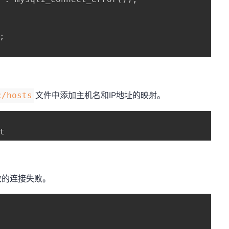


​文件中添加主机名和IP地址的映射。
c/hosts​
t
致的连接失败。