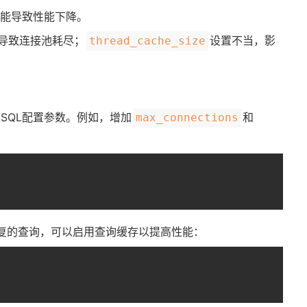
可能导致性能下降。
，导致连接池耗尽；​
​设置不当，影
​thread_cache_size​
SQL配置参数。例如，增加​
​​和​
​max_connections​
复的查询，可以启用查询缓存以提高性能：