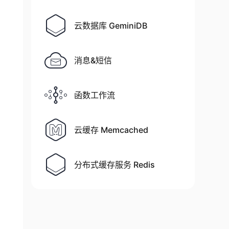
云数据库 GeminiDB
消息&短信
函数工作流
云缓存 Memcached
);
分布式缓存服务 Redis