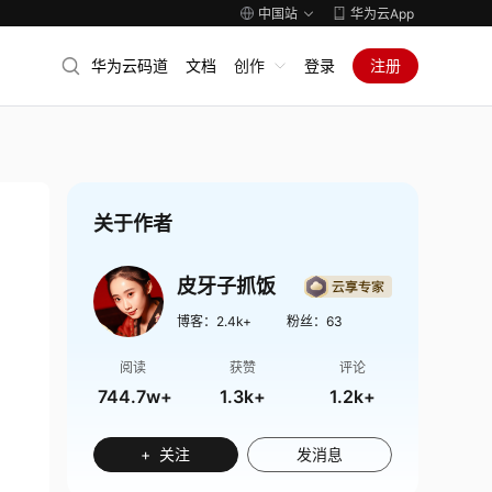
中国站
华为云App
华为云码道
文档
创作
登录
注册
关于作者
皮牙子抓饭
博客：
2.4k+
粉丝：
63
阅读
获赞
评论
744.7w+
1.3k+
1.2k+
+ 关注
发消息