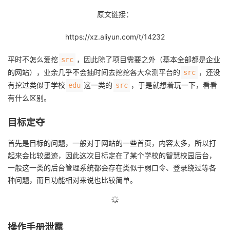
原文链接：
者
https://xz.aliyun.com/t/14232
我
平时不怎么爱挖
，因此除了项目需要之外（基本全部都是企业
src
的
我
的网站），业余几乎不会抽时间去挖挖各大众测平台的
，还没
src
有挖过类似于学校
这一类的
，于是就想着玩一下，看看
edu
src
博
的
我
有什么区别。
客
论
的
我
目标定夺
坛
圈
的
我
首先是目标的问题，一般对于网站的一些首页，内容太多，所以打
起来会比较墨迹，因此这次目标定在了某个学校的智慧校园后台，
子
直
的
我
一般这一类的后台管理系统都会存在类似于弱口令、登录绕过等各
种问题，而且功能相对来说也比较简单。
我
播
活
的
我
动
关
的
操作手册泄露