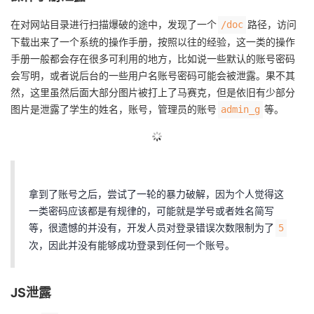
我
注
的
开
在对网站目录进行扫描爆破的途中，发现了一个
路径，访问
/doc
下载出来了一个系统的操作手册，按照以往的经验，这一类的操作
的
Programs
发
手册一般都会存在很多可利用的地方，比如说一些默认的账号密码
会写明，或者说后台的一些用户名账号密码可能会被泄露。果不其
支
者
然，这里虽然后面大部分图片被打上了马赛克，但是依旧有少部分
图片是泄露了学生的姓名，账号，管理员的账号
等。
admin_g
持
学
我
堂
的
我
我
拿到了账号之后，尝试了一轮的暴力破解，因为个人觉得这
一类密码应该都是有规律的，可能就是学号或者姓名简写
技
的
的
我
等，很遗憾的并没有，开发人员对登录错误次数限制为了
5
次，因此并没有能够成功登录到任何一个账号。
术
云
课
的
我
支
声
程
认
的
我
JS泄露