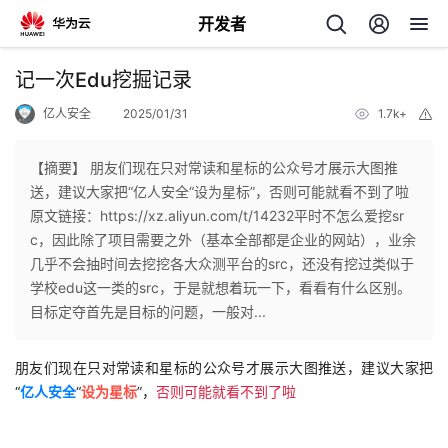
开发者
返
记一次Edu挖掘记录
回
亿人安全
2025/01/31
1.7k+
举
报
【摘要】 朋友们现在只对常读和星标的公众号才展示大图推
送，建议大家把“亿人安全“设为星标”，否则可能就看不到了啦
原文链接：https://xz.aliyun.com/t/14232平时不怎么爱挖sr
个
c，因此除了项目需要之外（基本全部都是企业的网站），业余
几乎不会抽时间去挖挖各大众测平台的src，还没有挖过类似于
我
人
学校edu这一类的src，于是就想着玩一下，看看有什么区别。
目标定夺首先是目标的问题，一般对...
的
主
朋友们现在只对常读和星标的公众号才展示大图推送，建议大家把
开
页
“
亿人
安全
“
设为星标
”，
否则可能就看不到了啦
发