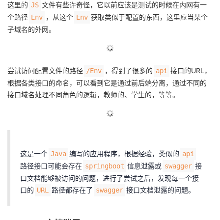
持
建
这里的
文件有些许奇怪，它以前应该是测试的时候在内网有一
JS
证
实
的
个路径
，从这个
获取类似于配置的东西，这里应当某个
Env
Env
议
子域名的外网。
验
收
藏
尝试访问配置文件的路径
，得到了很多的
接口的URL，
/Env
api
根据各类接口的命名，可以看到它是通过前后端分离，通过不同的
接口域名处理不同角色的逻辑，教师的、学生的，等等。
这是一个
编写的应用程序，根据经验，类似的
Java
api
路径接口可能会存在
信息泄露或
接
springboot
swagger
口文档能够被访问的问题，进行了尝试之后，发现每一个接
口的
路径都存在了
接口文档泄露的问题。
URL
swagger