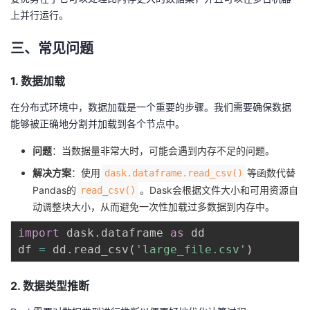
我
注
的
开
上并行运行。
三、常见问题
的
Programs
发
1. 数据加载
支
者
在分布式环境中，数据加载是一个重要的步骤。我们需要确保数据
持
学
能够被正确地分割并加载到各个节点中。
我
堂
问题
：当数据量非常大时，可能会遇到内存不足的问题。
解决方案
：使用
等函数代替
dask.dataframe.read_csv()
的
我
我
Pandas的
。Dask会根据文件大小和可用资源自
read_csv()
动调整块大小，从而避免一次性加载过多数据到内存中。
技
的
的
我
import
 dask
.
dataframe 
as
 dd

df 
=
 dd
.
read_csv
(
'large_file.csv'
)
术
云
课
的
我
支
声
程
认
的
我
2. 数据类型推断