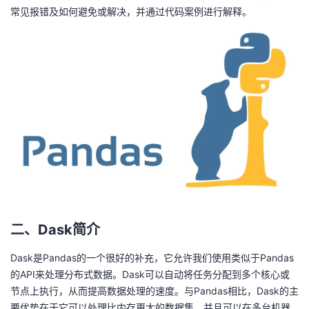
常见报错及如何避免或解决，并通过代码案例进行解释。
者
我
的
我
博
的
我
客
论
的
我
坛
圈
的
我
子
直
的
我
二、Dask简介
我
播
活
的
Dask是Pandas的一个很好的补充，它允许我们使用类似于Pandas
的API来处理分布式数据。Dask可以自动将任务分配到多个核心或
我
动
关
的
节点上执行，从而提高数据处理的速度。与Pandas相比，Dask的主
要优势在于它可以处理比内存更大的数据集，并且可以在多台机器