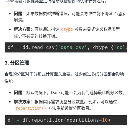
Dask需要对数据类型进行推断以便更好地优化计算过程。
持
建
证
实
的
问题
：如果数据类型推断错误，可能会导致性能下降甚至程序
议
验
收
崩溃。
解决方案
：可以通过指定
参数来显式定义数据类型，
dtype
藏
减少不必要的转换开销。
df 
=
 dd
.
read_csv
(
'data.csv'
,
 dtype
=
{
'colum
3. 分区管理
合理的分区对于分布式计算至关重要。过少或过多的分区都会影响
性能。
问题
：默认情况下，Dask可能不会为我们选择最优的分区数。
解决方案
：根据实际需求调整分区数量。例如，可以通过
方法重新设置分区数目。
repartition()
df 
=
 df
.
repartition
(
npartitions
=
10
)