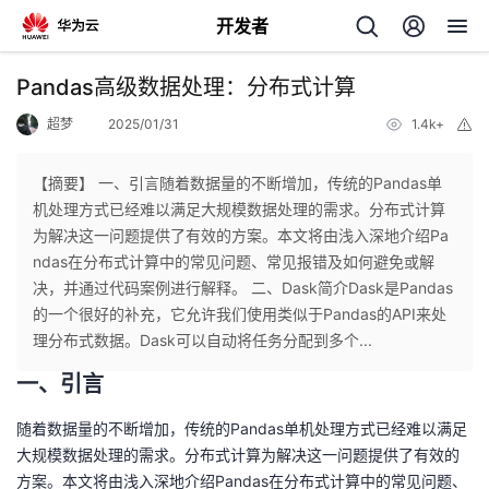
开发者
返
Pandas高级数据处理：分布式计算
回
超梦
2025/01/31
1.4k+
举
报
【摘要】 一、引言随着数据量的不断增加，传统的Pandas单
机处理方式已经难以满足大规模数据处理的需求。分布式计算
为解决这一问题提供了有效的方案。本文将由浅入深地介绍Pa
个
ndas在分布式计算中的常见问题、常见报错及如何避免或解
决，并通过代码案例进行解释。 二、Dask简介Dask是Pandas
我
人
的一个很好的补充，它允许我们使用类似于Pandas的API来处
理分布式数据。Dask可以自动将任务分配到多个...
的
主
一、引言
开
页
随着数据量的不断增加，传统的Pandas单机处理方式已经难以满足
大规模数据处理的需求。分布式计算为解决这一问题提供了有效的
发
方案。本文将由浅入深地介绍Pandas在分布式计算中的常见问题、