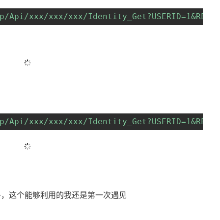
p/Api/xxx/xxx/xxx/Identity_Get?USERID=1&RESE
p/Api/xxx/xxx/xxx/Identity_Get?USERID=1&RESE
多，这个能够利用的我还是第一次遇见