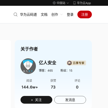
中国站
华为云App
华为云码道
文档
创作
登录
注册
关于作者
亿人安全
博客：
465
粉丝：
15
阅读
获赞
评论
144.6w+
73
0
+ 关注
发消息