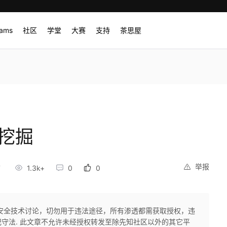
rams
社区
学堂
大赛
支持
茶思屋
挖掘
举报
7
1.3k+
0
0
安全技术讨论，切勿用于违法途径，所有渗透都需获取授权，违
守法. 此文章不允许未经授权转发至除先知社区以外的其它平