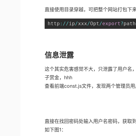
直接使用目录穿越，可把整个网站打包下
http
:
/
/
ip
/
xxx
/
Opt
/
export
?
path
信息泄露
这个其实危害感觉不大，只泄露了用户名，
子赏金，hhh
查看前端const.js文件，发现两个管理员
直接在找回密码处输入用户名密码，获取
如下图1：