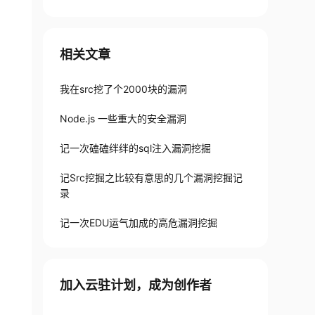
ARCHID=1"
--
batch 
--
risk 
3
相关文章
我在src挖了个2000块的漏洞
Node.js 一些重大的安全漏洞
记一次磕磕绊绊的sql注入漏洞挖掘
ARCHID=1"
--
batch 
--
risk 
3
--
current
-
记Src挖掘之比较有意思的几个漏洞挖掘记
录
记一次EDU运气加成的高危漏洞挖掘
加入云驻计划，成为创作者