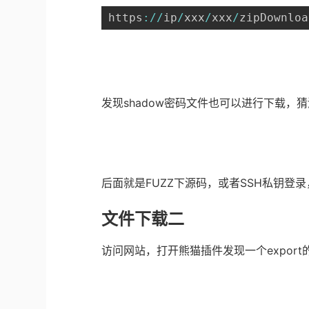
https
:
/
/
ip
/
xxx
/
xxx
/
zipDownloa
发现shadow密码文件也可以进行下载，猜
后面就是FUZZ下源码，或者SSH私钥登录，
文件下载二
访问网站，打开熊猫插件发现一个export