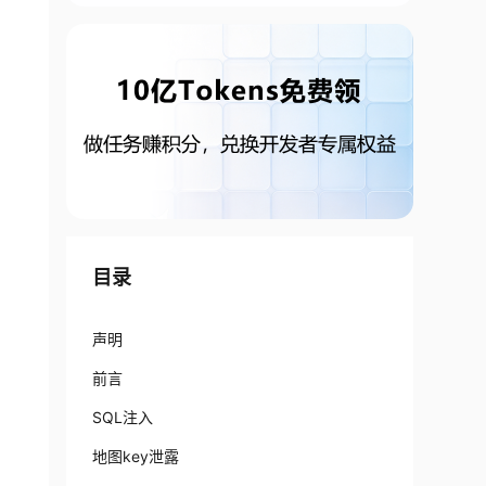
目录
声明
前言
SQL注入
地图key泄露