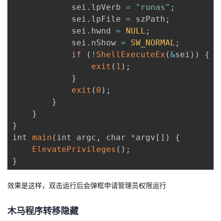
            sei
.
lpVerb 
=
"runas"
;
            sei
.
lpFile 
=
 szPath
;
            sei
.
hwnd 
=
NULL
;
            sei
.
nShow 
=
SW_NORMAL
;
if
(
!
ShellExecuteEx
(
&
sei
)
)
{
exit
(
1
)
;
}
exit
(
0
)
;
}
}
}
int 
main
(
int argc
,
 char 
*
argv
[
]
)
{
ElevatePrivileges
(
)
;
}
效果是这样，双击运行后会弹框申请管理员权限运行
木马程序转移隐藏