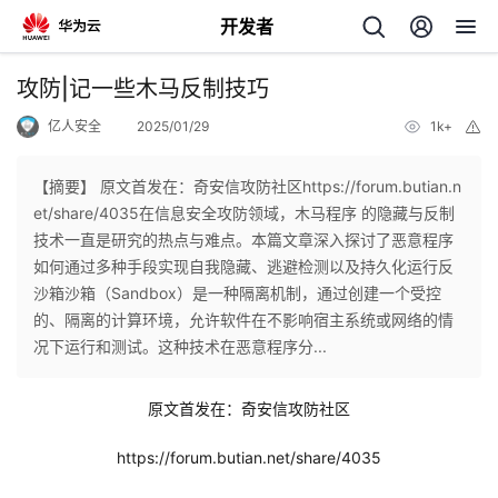
开发者
返
攻防|记一些木马反制技巧
回
亿人安全
2025/01/29
1k+
举
报
【摘要】 原文首发在：奇安信攻防社区https://forum.butian.n
et/share/4035在信息安全攻防领域，木马程序 的隐藏与反制
技术一直是研究的热点与难点。本篇文章深入探讨了恶意程序
个
如何通过多种手段实现自我隐藏、逃避检测以及持久化运行反
沙箱沙箱（Sandbox）是一种隔离机制，通过创建一个受控
我
人
的、隔离的计算环境，允许软件在不影响宿主系统或网络的情
况下运行和测试。这种技术在恶意程序分...
的
主
原文首发在：奇安信攻防社区
开
页
https://forum.butian.net/share/4035
发