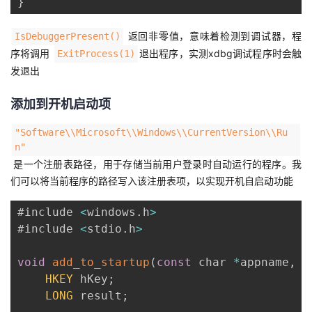
}
返回非零值，意味着检测到调试器，程
IsDebuggerPresent()
序将调用
退出程序，实测xdbg调试程序时会触
ExitProcess(1)
发退出
添加到开机启动项
"Software\\Microsoft\\Windows\\CurrentVersion\\Ru
n"
是一个注册表路径，用于存储当前用户登录时自动运行的程序。我
们可以将当前程序的路径写入该注册表项，以实现开机自启动功能
#include 
<
windows
.
h
>
#include 
<
stdio
.
h
>
void
add_to_startup
(
const
 char 
*
appname
,
c
HKEY
 hKey
;
LONG
 result
;