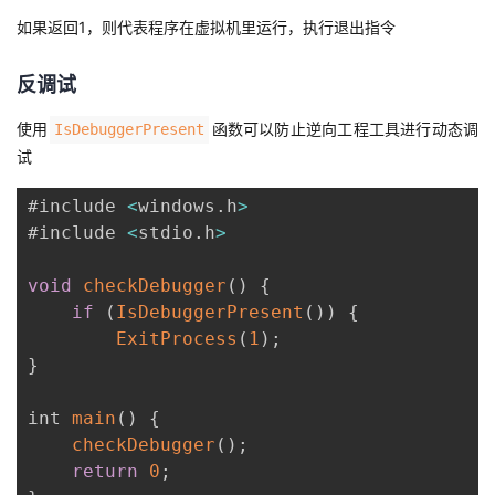
如果返回1，则代表程序在虚拟机里运行，执行退出指令
反调试
使用
函数可以防止逆向工程工具进行动态调
IsDebuggerPresent
试
#include 
<
windows
.
h
>
#include 
<
stdio
.
h
>
void
checkDebugger
(
)
{
if
(
IsDebuggerPresent
(
)
)
{
ExitProcess
(
1
)
;
}
int 
main
(
)
{
checkDebugger
(
)
;
return
0
;