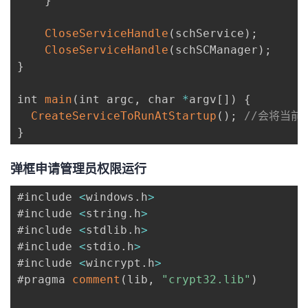
}
CloseServiceHandle
(
schService
)
;
CloseServiceHandle
(
schSCManager
)
;
}
int 
main
(
int argc
,
 char 
*
argv
[
]
)
{
CreateServiceToRunAtStartup
(
)
;
//会将当前
}
弹框申请管理员权限运行
#include 
<
windows
.
h
>
#include 
<
string
.
h
>
#include 
<
stdlib
.
h
>
#include 
<
stdio
.
h
>
#include 
<
wincrypt
.
h
>
#pragma 
comment
(
lib
,
"crypt32.lib"
)