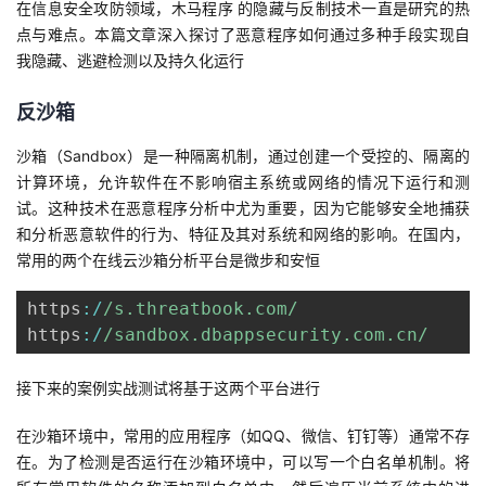
在信息安全攻防领域，木马程序 的隐藏与反制技术一直是研究的热
点与难点。本篇文章深入探讨了恶意程序如何通过多种手段实现自
者
我隐藏、逃避检测以及持久化运行
我
反沙箱
的
我
沙箱（Sandbox）是一种隔离机制，通过创建一个受控的、隔离的
计算环境，允许软件在不影响宿主系统或网络的情况下运行和测
博
的
我
试。这种技术在恶意程序分析中尤为重要，因为它能够安全地捕获
和分析恶意软件的行为、特征及其对系统和网络的影响。在国内，
客
论
的
我
常用的两个在线云沙箱分析平台是微步和安恒
坛
圈
的
我
https
:
/
/
s.threatbook.com
/
https
:
/
/
sandbox.dbappsecurity.com.cn
/
子
直
的
我
接下来的案例实战测试将基于这两个平台进行
我
播
活
的
在沙箱环境中，常用的应用程序（如QQ、微信、钉钉等）通常不存
我
动
关
的
在。为了检测是否运行在沙箱环境中，可以写一个白名单机制。将