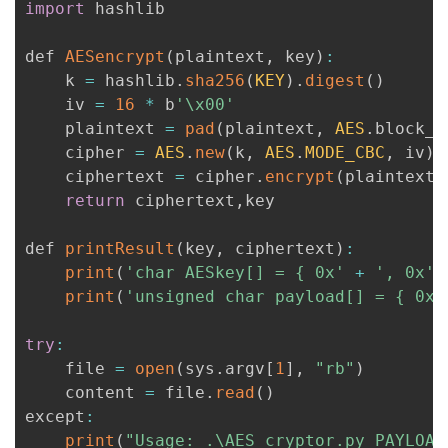
import
 hashlib

def 
AESencrypt
(
plaintext
,
 key
)
:
    k 
=
 hashlib
.
sha256
(
KEY
)
.
digest
(
)
    iv 
=
16
*
 b
'\x00'
    plaintext 
=
pad
(
plaintext
,
AES
.
block_s
    cipher 
=
AES
.
new
(
k
,
AES
.
MODE_CBC
,
 iv
)
    ciphertext 
=
 cipher
.
encrypt
(
plaintext
)
return
 ciphertext
,
key

def 
printResult
(
key
,
 ciphertext
)
:
print
(
'char AESkey[] = { 0x'
+
', 0x'
.
print
(
'unsigned char payload[] = { 0x'
try
:
    file 
=
open
(
sys
.
argv
[
1
]
,
"rb"
)
    content 
=
 file
.
read
(
)
except
:
print
(
"Usage: .\AES_cryptor.py PAYLOAD