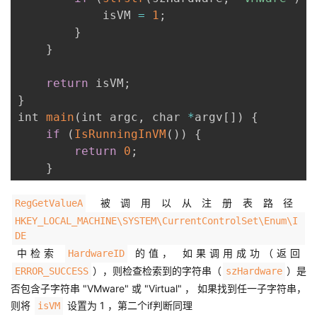
            isVM 
=
1
;
}
}
return
 isVM
;
}
int 
main
(
int argc
,
 char 
*
argv
[
]
)
{
if
(
IsRunningInVM
(
)
)
{
return
0
;
}
被调用以从注册表路径
RegGetValueA
HKEY_LOCAL_MACHINE\SYSTEM\CurrentControlSet\Enum\I
DE
中检索
的值， 如果调用成功（返回
HardwareID
），则检查检索到的字符串（
）是
ERROR_SUCCESS
szHardware
否包含子字符串 "VMware" 或 "Virtual" ， 如果找到任一子字符串，
则将
设置为 1 ，第二个if判断同理
isVM