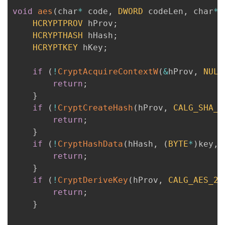
void
aes
(
char
*
 code
,
DWORD
 codeLen
,
 char
*
 
HCRYPTPROV
 hProv
;
HCRYPTHASH
 hHash
;
HCRYPTKEY
 hKey
;
if
(
!
CryptAcquireContextW
(
&
hProv
,
NULL
return
;
}
if
(
!
CryptCreateHash
(
hProv
,
CALG_SHA_2
return
;
}
if
(
!
CryptHashData
(
hHash
,
(
BYTE
*
)
key
,
 
return
;
}
if
(
!
CryptDeriveKey
(
hProv
,
CALG_AES_25
return
;
}