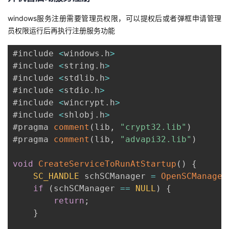
windows服务注册需要管理员权限，可以提权后或者弹框申请管理
员权限运行后再执行注册服务功能
#include 
<
windows
.
h
>
#include 
<
string
.
h
>
#include 
<
stdlib
.
h
>
#include 
<
stdio
.
h
>
#include 
<
wincrypt
.
h
>
#include 
<
shlobj
.
h
>
#pragma 
comment
(
lib
,
"crypt32.lib"
)
#pragma 
comment
(
lib
,
"advapi32.lib"
)
void
CreateServiceToRunAtStartup
(
)
{
SC_HANDLE
 schSCManager 
=
OpenSCManager
if
(
schSCManager 
==
NULL
)
{
return
;
}