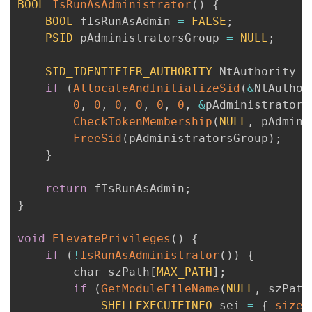
BOOL
IsRunAsAdministrator
(
)
{
BOOL
 fIsRunAsAdmin 
=
FALSE
;
PSID
 pAdministratorsGroup 
=
NULL
;
SID_IDENTIFIER_AUTHORITY
 NtAuthority 
=
if
(
AllocateAndInitializeSid
(
&
NtAuthor
0
,
0
,
0
,
0
,
0
,
0
,
&
pAdministrators
CheckTokenMembership
(
NULL
,
 pAdmini
FreeSid
(
pAdministratorsGroup
)
;
}
return
 fIsRunAsAdmin
;
}
void
ElevatePrivileges
(
)
{
if
(
!
IsRunAsAdministrator
(
)
)
{
        char szPath
[
MAX_PATH
]
;
if
(
GetModuleFileName
(
NULL
,
 szPath
SHELLEXECUTEINFO
 sei 
=
{
sizeo