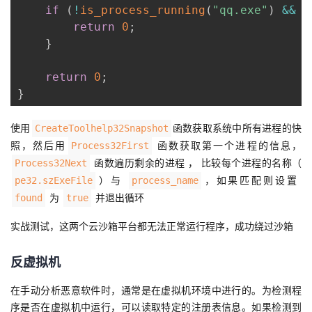
if
(
!
is_process_running
(
"qq.exe"
)
&&
!
return
0
;
}
return
0
;
}
使用
函数获取系统中所有进程的快
CreateToolhelp32Snapshot
照，然后用
函数获取第一个进程的信息，
Process32First
函数遍历剩余的进程 ， 比较每个进程的名称（
Process32Next
）与
，如果匹配则设置
pe32.szExeFile
process_name
为
并退出循环
found
true
实战测试，这两个云沙箱平台都无法正常运行程序，成功绕过沙箱
反虚拟机
在手动分析恶意软件时，通常是在虚拟机环境中进行的。为检测程
序是否在虚拟机中运行，可以读取特定的注册表信息。如果检测到