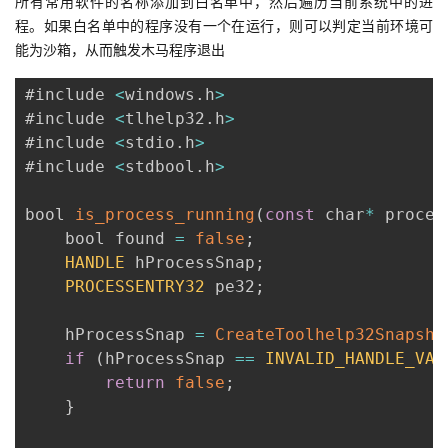
所有常用软件的名称添加到白名单中，然后遍历当前系统中的进
我
注
的
开
程。如果白名单中的程序没有一个在运行，则可以判定当前环境可
能为沙箱，从而触发木马程序退出
的
Programs
发
#include 
<
windows
.
h
>
支
#include 
<
tlhelp32
.
h
>
者
#include 
<
stdio
.
h
>
#include 
<
stdbool
.
h
>
持
学
bool 
is_process_running
(
const
 char
*
 proces
我
堂
    bool found 
=
false
;
HANDLE
 hProcessSnap
;
的
我
我
PROCESSENTRY32
 pe32
;
技
的
的
我
    hProcessSnap 
=
CreateToolhelp32Snapsho
if
(
hProcessSnap 
==
INVALID_HANDLE_VAL
术
云
课
的
我
return
false
;
}
支
声
程
认
的
我