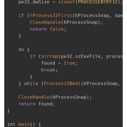
    pe32
.
dwSize 
=
sizeof
(
PROCESSENTRY32
)
;
持
建
证
实
的
if
(
!
Process32First
(
hProcessSnap
,
&
pe3
议
验
收
CloseHandle
(
hProcessSnap
)
;
return
false
;
藏
}
do
{
if
(
strcmp
(
pe32
.
szExeFile
,
 process
            found 
=
true
;
break
;
}
}
while
(
Process32Next
(
hProcessSnap
,
&
CloseHandle
(
hProcessSnap
)
;
return
 found
;
}
int 
main
(
)
{