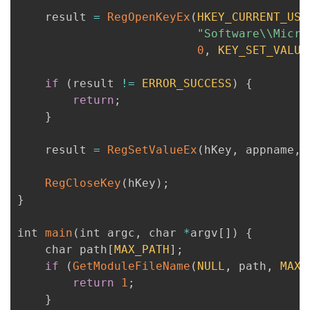
    result 
=
RegOpenKeyEx
(
HKEY_CURRENT_USE
"Software\\Micro
0
,
KEY_SET_VALUE
if
(
result 
!=
ERROR_SUCCESS
)
{
return
;
}
    result 
=
RegSetValueEx
(
hKey
,
 appname
,
RegCloseKey
(
hKey
)
;
}
int 
main
(
int argc
,
 char 
*
argv
[
]
)
{
    char path
[
MAX_PATH
]
;
if
(
GetModuleFileName
(
NULL
,
 path
,
MAX_
return
1
;
}