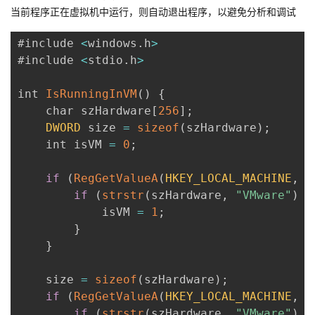
当前程序正在虚拟机中运行，则自动退出程序，以避免分析和调试
#include 
<
windows
.
h
>
#include 
<
stdio
.
h
>
int 
IsRunningInVM
(
)
{
    char szHardware
[
256
]
;
DWORD
 size 
=
sizeof
(
szHardware
)
;
    int isVM 
=
0
;
if
(
RegGetValueA
(
HKEY_LOCAL_MACHINE
,
"
if
(
strstr
(
szHardware
,
"VMware"
)
|
            isVM 
=
1
;
}
}
    size 
=
sizeof
(
szHardware
)
;
if
(
RegGetValueA
(
HKEY_LOCAL_MACHINE
,
"
if
(
strstr
(
szHardware
,
"VMware"
)
|