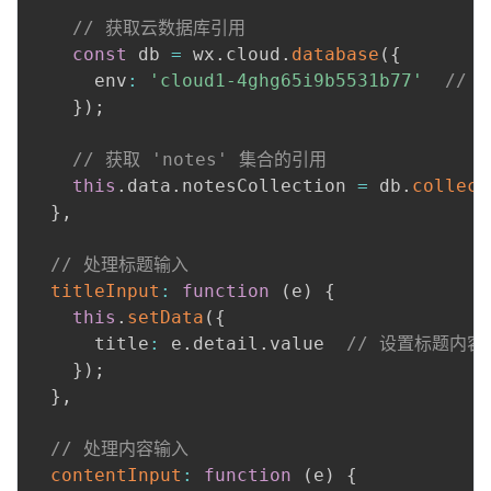
// 获取云数据库引用
const
 db 
=
 wx
.
cloud
.
database
(
{
      env
:
'cloud1-4ghg65i9b5531b77'
// 
}
)
;
// 获取 'notes' 集合的引用
this
.
data
.
notesCollection 
=
 db
.
collect
}
,
// 处理标题输入
titleInput
:
function
(
e
)
{
this
.
setData
(
{
      title
:
 e
.
detail
.
value  
// 设置标题内容
}
)
;
}
,
// 处理内容输入
contentInput
:
function
(
e
)
{