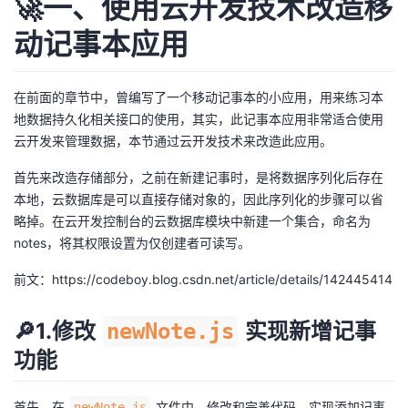
🚀一、使用云开发技术改造移
持
建
证
实
的
动记事本应用
议
验
收
在前面的章节中，曾编写了一个移动记事本的小应用，用来练习本
藏
地数据持久化相关接口的使用，其实，此记事本应用非常适合使用
云开发来管理数据，本节通过云开发技术来改造此应用。
首先来改造存储部分，之前在新建记事时，是将数据序列化后存在
本地，云数据库是可以直接存储对象的，因此序列化的步骤可以省
略掉。在云开发控制台的云数据库模块中新建一个集合，命名为
notes，将其权限设置为仅创建者可读写。
前文：
https://codeboy.blog.csdn.net/article/details/142445414
🔎1.修改
实现新增记事
newNote.js
功能
首先，在
文件中，修改和完善代码，实现添加记事
newNote.js