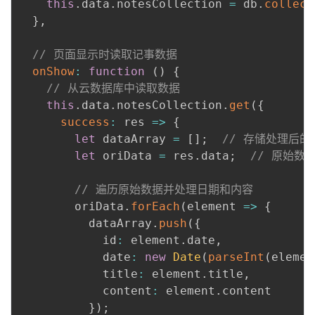
this
.
data
.
notesCollection 
=
 db
.
collect
}
,
// 页面显示时读取记事数据
onShow
:
function
(
)
{
// 从云数据库中读取数据
this
.
data
.
notesCollection
.
get
(
{
success
:
res
=>
{
let
 dataArray 
=
[
]
;
// 存储处理后的
let
 oriData 
=
 res
.
data
;
// 原始数
// 遍历原始数据并处理日期和内容
        oriData
.
forEach
(
element
=>
{
          dataArray
.
push
(
{
            id
:
 element
.
date
,
            date
:
new
Date
(
parseInt
(
elemen
            title
:
 element
.
title
,
            content
:
 element
.
content

}
)
;