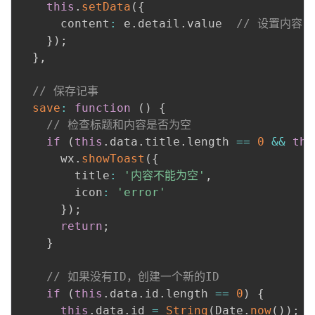
this
.
setData
(
{
      content
:
 e
.
detail
.
value  
// 设置内容
}
)
;
}
,
// 保存记事
save
:
function
(
)
{
// 检查标题和内容是否为空
if
(
this
.
data
.
title
.
length 
==
0
&&
thi
      wx
.
showToast
(
{
        title
:
'内容不能为空'
,
        icon
:
'error'
}
)
;
return
;
}
// 如果没有ID，创建一个新的ID
if
(
this
.
data
.
id
.
length 
==
0
)
{
this
.
data
.
id 
=
String
(
Date
.
now
(
)
)
;