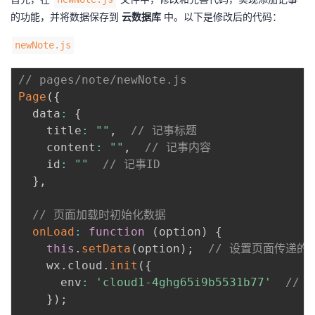
的功能，并将数据保存到
云数据库
中。以下是修改后的代码：
newNote.js
// pages/note/newNote.js
Page
(
{
  data
:
{
    title
:
""
,
// 记事标题
    content
:
""
,
// 记事内容
    id
:
""
// 记事ID
}
,
// 页面加载时初始化数据
onLoad
:
function
(
option
)
{
this
.
setData
(
option
)
;
// 设置页面传递的
    wx
.
cloud
.
init
(
{
      env
:
'cloud1-4ghg65i9b5531b77'
// 
}
)
;