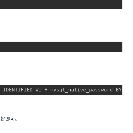
'
 IDENTIFIED WITH mysql_native_password BY 
'n
建好即可。