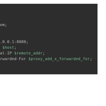
com
;
7.0.0.1:8080
;
t 
$host
;
eal-IP 
$remote_addr
;
orwarded-For 
$proxy_add_x_forwarded_for
;