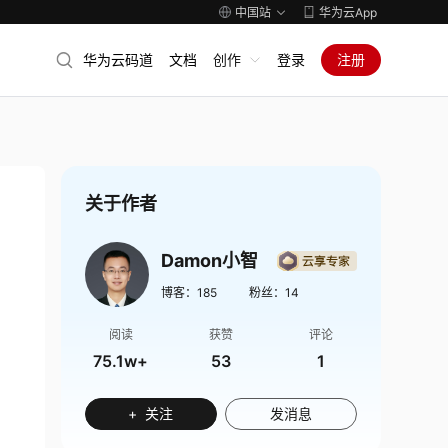
中国站
华为云App
华为云码道
文档
创作
登录
注册
关于作者
Damon小智
博客：
185
粉丝：
14
阅读
获赞
评论
75.1w+
53
1
+ 关注
发消息