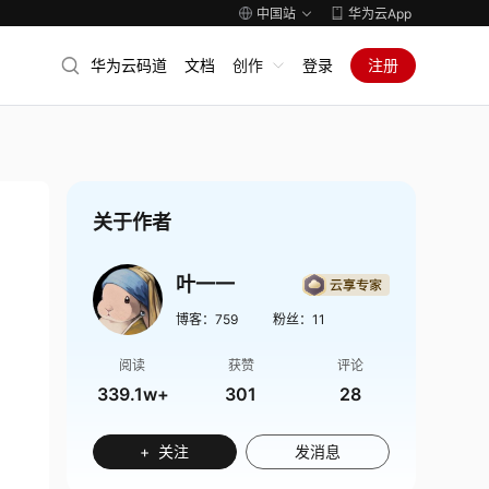
中国站
华为云App
华为云码道
文档
创作
登录
注册
关于作者
叶一一
博客：
759
粉丝：
11
阅读
获赞
评论
339.1w+
301
28
+ 关注
发消息