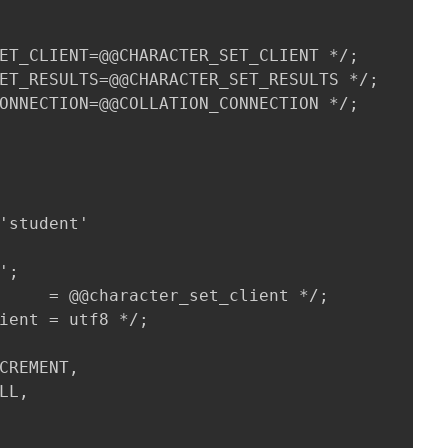
ET_CLIENT=@@CHARACTER_SET_CLIENT */;

ET_RESULTS=@@CHARACTER_SET_RESULTS */;

ONNECTION=@@COLLATION_CONNECTION */;

'student'

;

     = @@character_set_client */;

ient = utf8 */;

CREMENT,

LL,
