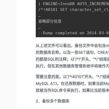
) ENGINE=InnoDB AUTO_INCREMEN
/*!40101 SET character_set_cl
…

省略部分信息

…

--Dump completed on 2014-03-0
从上述文件可以看出，备份文件中会包含my
的数据库名称，以及一些SET语句、CREAT
的都是SQL的注释；以“/*!”开头、“*/”
执行，但在其他数据库管理系统中将被作
需要注意的是，以“/*!40101”开头、“*
MySQL 4.1.1，在还原数据时，如果当前MySQ
就被当作SQL命令来执行，如果比当前版本低，
2．备份多个数据库