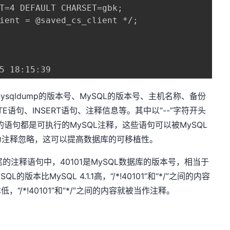
T=4 DEFAULT CHARSET=gbk;

ient = @saved_cs_client */;

5 18:15:39
sqldump的版本号、MySQL的版本号、主机名称、备份
E语句、INSERT语句、注释信息等。其中以“--”字符开头
结尾的语句都是可执行的MySQL注释，这些语句可以被MySQL
为注释忽略，这可以提高数据库的可移植性。
/”结尾的注释语句中，40101是MySQL数据库的版本号，相当于
L的版本比MySQL 4.1.1高，“/*!40101”和“*/”之间的内容
“/*!40101”和“*/”之间的内容就被当作注释。