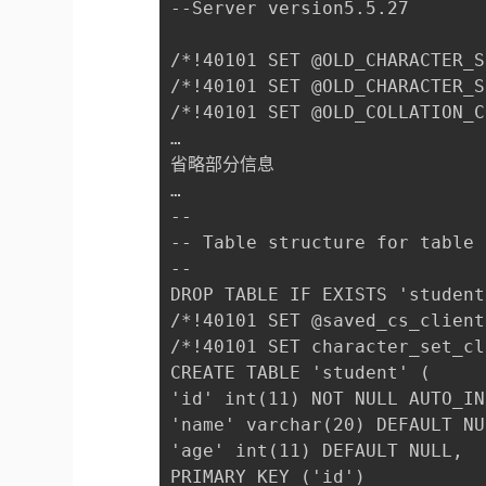
--Server version5.5.27

/*!40101 SET @OLD_CHARACTER_S
/*!40101 SET @OLD_CHARACTER_S
/*!40101 SET @OLD_COLLATION_C
…

省略部分信息

…

--

-- Table structure for table 
--

DROP TABLE IF EXISTS 'student'
/*!40101 SET @saved_cs_client
/*!40101 SET character_set_cl
CREATE TABLE 'student' (

'id' int(11) NOT NULL AUTO_IN
'name' varchar(20) DEFAULT NU
'age' int(11) DEFAULT NULL,

PRIMARY KEY ('id')
