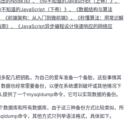
出的Node.js》、《你不知道的JavaScript（上卷）》、
你不知道的JavaScript（下卷）》、《数据结构与算法
技术内幕》、《前端架构：从入门到微前端》、《秒懂算法：用常识解
指南》、《JavaScript异步编程设计快速响应的网络应
。
。
门多配几把钥匙，为自己的爱车准备一个备胎，这些事情其
，数据也经常需要备份，以便在系统遭到破坏或其他情况下
L提供了一个mysqldump命令，它可以实现数据的备份。
、多个数据库和所有数据库，由于这三种备份方式比较类似，所
qldump命令，其他方式只列举语法格式，具体如下。