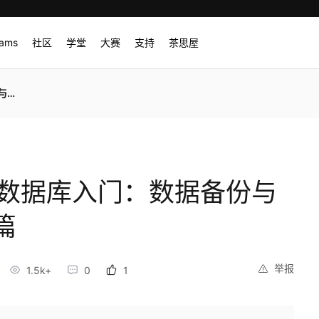
rams
社区
学堂
大赛
支持
茶思屋
份篇
QL数据库入门：数据备份与
篇
举报
1.5k+
0
1