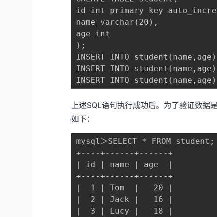
id int primary key auto_incre
name varchar(20),

age int

);

INSERT INTO student(name,age)
INSERT INTO student(name,age)
INSERT INTO student(name,age)
上述SQL语句执行成功后。为了验证数据是否
如下：
mysql＞SELECT * FROM student;

+----+------+------+

| id | name | age  |

+----+------+------+

|  1 | Tom  |   20 |

|  2 | Jack |   16 |

|  3 | Lucy |   18 |
