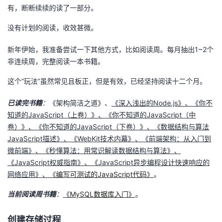
有，断断续续的读了一部分。
者
没有计划的阅读，收效甚微。
我
新年伊始，我准备尝试一下其他方式，比如阅读周。每月抽出1~2个
非连续周，完整阅读一本书籍。
的
我
这个“玩法”虽然常见且板正，但是有效，已经坚持阅读十二个月。
博
的
我
已读完书籍
：
《架构简洁之道》、
《深入浅出的Node.js》、《你不
客
论
的
我
知道的JavaScript（上卷）》、《你不知道的JavaScript（中
卷）》、《你不知道的JavaScript（下卷）》、《数据结构与算法
坛
圈
的
我
JavaScript描述》、《WebKit技术内幕》、《前端架构：从入门到
微前端》、《秒懂算法：用常识解读数据结构与算法》、
子
直
的
我
《JavaScript权威指南》、《JavaScript异步编程设计快速响应的
网络应用》、《
编写可测试的JavaScript代码
》
。
我
播
活
的
当前阅读周书籍
：
《
MySQL数据库入门
》
。
我
动
关
的
创建存储过程