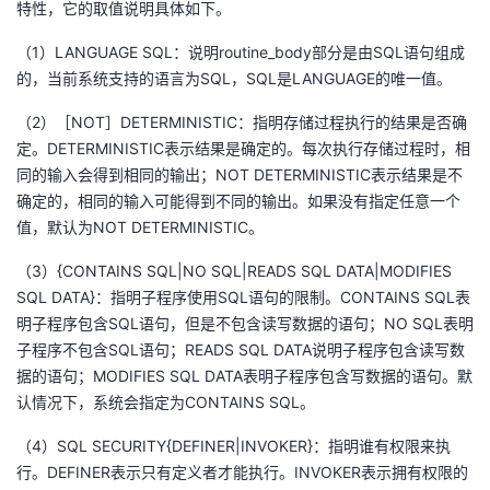
特性，它的取值说明具体如下。
持
建
证
实
的
（1）LANGUAGE SQL：说明routine_body部分是由SQL语句组成
议
验
收
的，当前系统支持的语言为SQL，SQL是LANGUAGE的唯一值。
藏
（2）［NOT］DETERMINISTIC：指明存储过程执行的结果是否确
定。DETERMINISTIC表示结果是确定的。每次执行存储过程时，相
同的输入会得到相同的输出；NOT DETERMINISTIC表示结果是不
确定的，相同的输入可能得到不同的输出。如果没有指定任意一个
值，默认为NOT DETERMINISTIC。
（3）{CONTAINS SQL|NO SQL|READS SQL DATA|MODIFIES
SQL DATA}：指明子程序使用SQL语句的限制。CONTAINS SQL表
明子程序包含SQL语句，但是不包含读写数据的语句；NO SQL表明
子程序不包含SQL语句；READS SQL DATA说明子程序包含读写数
据的语句；MODIFIES SQL DATA表明子程序包含写数据的语句。默
认情况下，系统会指定为CONTAINS SQL。
（4）SQL SECURITY{DEFINER|INVOKER}：指明谁有权限来执
行。DEFINER表示只有定义者才能执行。INVOKER表示拥有权限的