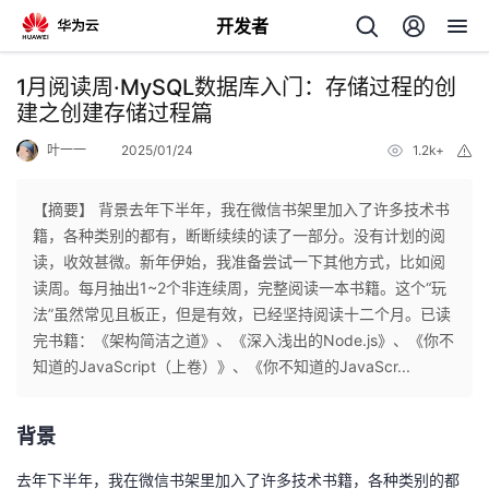
开发者
返
1月阅读周·MySQL数据库入门：存储过程的创
回
建之创建存储过程篇
叶一一
2025/01/24
1.2k+
举
报
【摘要】 背景去年下半年，我在微信书架里加入了许多技术书
籍，各种类别的都有，断断续续的读了一部分。没有计划的阅
个
读，收效甚微。新年伊始，我准备尝试一下其他方式，比如阅
读周。每月抽出1~2个非连续周，完整阅读一本书籍。这个“玩
我
人
法”虽然常见且板正，但是有效，已经坚持阅读十二个月。已读
完书籍：《架构简洁之道》、《深入浅出的Node.js》、《你不
的
主
知道的JavaScript（上卷）》、《你不知道的JavaScr...
开
页
背景
发
去年下半年，我在微信书架里加入了许多技术书籍，各种类别的都