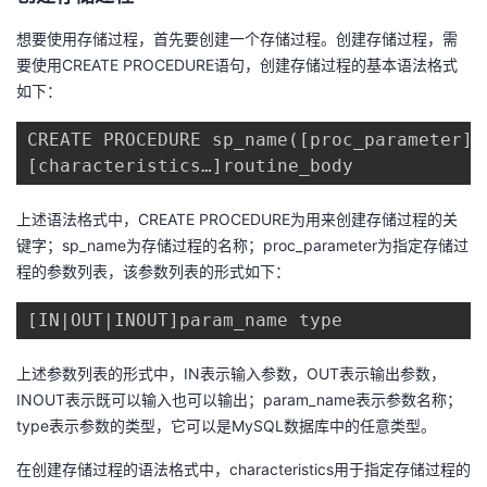
我
注
的
开
想要使用存储过程，首先要创建一个存储过程。创建存储过程，需
要使用CREATE PROCEDURE语句，创建存储过程的基本语法格式
的
Programs
发
如下：
支
者
CREATE PROCEDURE sp_name([proc_parameter])

[characteristics…]routine_body
持
学
上述语法格式中，CREATE PROCEDURE为用来创建存储过程的关
我
堂
键字；sp_name为存储过程的名称；proc_parameter为指定存储过
程的参数列表，该参数列表的形式如下：
的
我
我
[IN|OUT|INOUT]param_name type
技
的
的
我
上述参数列表的形式中，IN表示输入参数，OUT表示输出参数，
术
云
课
的
我
INOUT表示既可以输入也可以输出；param_name表示参数名称；
type表示参数的类型，它可以是MySQL数据库中的任意类型。
支
声
程
认
的
我
在创建存储过程的语法格式中，characteristics用于指定存储过程的