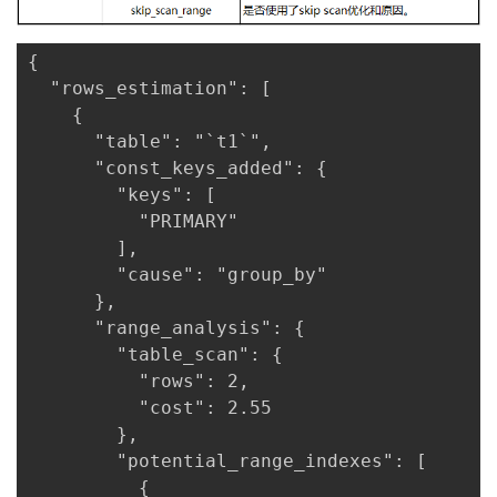
{

  "rows_estimation": [

    {

      "table": "`t1`",

      "const_keys_added": {

        "keys": [

          "PRIMARY"

        ],

        "cause": "group_by"

      },

      "range_analysis": {

        "table_scan": {

          "rows": 2,

          "cost": 2.55

        },

        "potential_range_indexes": [

          {
