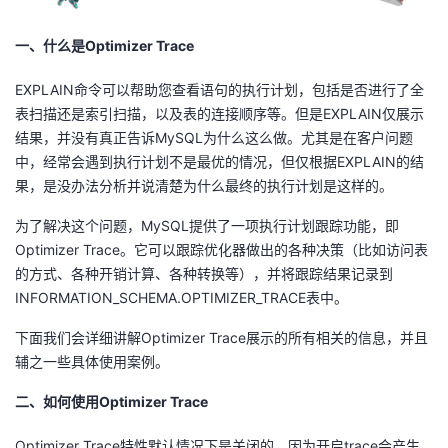
者
一、
什么是
O
ptimizer
T
race
我
EXPLAIN命令可以帮助您查看语句的执行计划，包括是否进行了全
表扫描还是索引扫描，以及表的连接顺序等。但是EXPLAIN仅展示
的
我
结果，并没有真正告诉MySQL为什么这么做。尤其是在客户问题
中，经常会遇到执行计划不是最优的情况，但仅根据EXPLAIN的结
博
的
我
果，是没办法分析并说清楚为什么最终的执行计划是这样的。
为了解决这个问题，MySQL提供了一项执行计划跟踪功能，即
客
论
的
我
Optimizer Trace。它可以跟踪优化器做出的各种决策（比如访问表
的方式、各种开销计算、各种转换等），并将跟踪结果记录到
坛
圈
的
我
INFORMATION_SCHEMA.OPTIMIZER_TRACE表中。
子
直
的
我
下面我们会详细讲解Optimizer Trace展示的所有相关的信息，并且
辅之一些具体使用案例。
我
播
活
的
二、
如何使用
Op
timizer
T
race
我
动
关
的
Optimizer Trace特性默认情况下是关闭的，因为开启trace会产生