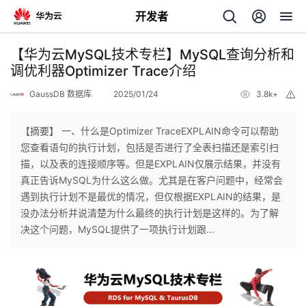
开发者
返
【华为云MySQL技术专栏】MySQL查询分析和
回
调优利器Optimizer Trace介绍
GaussDB 数据库
2025/01/24
3.8k+
举
报
【摘要】 一、什么是Optimizer TraceEXPLAIN命令可以帮助
您查看语句的执行计划，包括是否进行了全表扫描还是索引扫
个
描，以及表的连接顺序等。但是EXPLAIN仅展示结果，并没有
真正告诉MySQL为什么这么做。尤其是在客户问题中，经常会
我
人
遇到执行计划不是最优的情况，但仅根据EXPLAIN的结果，是
没办法分析并说清楚为什么最终的执行计划是这样的。为了解
的
主
决这个问题，MySQL提供了一项执行计划跟...
开
页
发