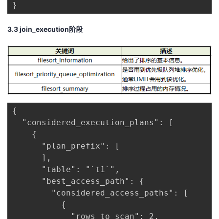
}
3
.3
join_execution
阶段
{

  "considered_execution_plans": [

    {

      "plan_prefix": [

      ],

      "table": "`t1`",

      "best_access_path": {

        "considered_access_paths": [

          {

            "rows_to_scan": 2,
