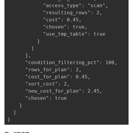
            "access_type": "scan",

            "resulting_rows": 2,

            "cost": 0.45,

            "chosen": true,

            "use_tmp_table": true

          }

        ]

      },

      "condition_filtering_pct": 100,

      "rows_for_plan": 2,

      "cost_for_plan": 0.45,

      "sort_cost": 2,

      "new_cost_for_plan": 2.45,

      "chosen": true

    }

  ]

}