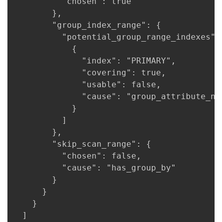
          "chosen": true

        },

        "group_index_range": {

          "potential_group_range_indexes": 
            {

              "index": "PRIMARY",

              "covering": true,

              "usable": false,

              "cause": "group_attribute_not
            }

          ]

        },

        "skip_scan_range": {

          "chosen": false,

          "cause": "has_group_by"

        }

      }

    }

  ]
