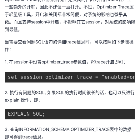
我
注
的
开
一些额外的开销，因此不建议一直打开。不过，Optimizer Trace属
于轻量级工具，开启和关闭都非常简便，对系统的影响也微乎其
的
Programs
微。而且支持session中开启，不影响其它session，对系统的影响降
发
到最低。
支
者
当需要查看问题SQL语句的详细trace信息时，可以按照如下步骤操
作：
持
学
1.
在session中设置
optimizer_trace
参数值，将trace开启即可；
我
堂
set session optimizer_trace = "enabled=on"
的
我
我
2.
执行有问题的SQL, 如果SQL的执行时间很长的话，也可以只进行
技
的
的
我
explain 操作，即：
术
云
课
的
我
支
声
程
认
的
我
3.
查询INFORMATION_SCHEMA.OPTIMIZER_TRACE表中的数据
即可得到trace信息。