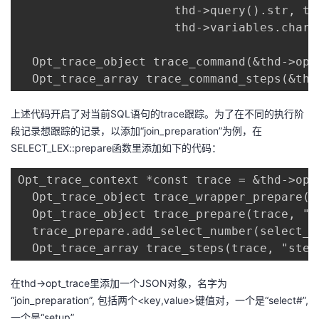
                      thd->query().str, th
                      thd->variables.charac
  Opt_trace_object trace_command(&thd->opt_
  Opt_trace_array trace_command_steps(&thd
上述代码开启了对当前SQL语句的trace跟踪。为了在不同的执行阶
段记录想跟踪的记录，以添加“join_preparation”为例，在
SELECT_LEX::prepare函数里添加如下的代码：
Opt_trace_context *const trace = &thd->opt_
  Opt_trace_object trace_wrapper_prepare(tr
  Opt_trace_object trace_prepare(trace, "jo
  trace_prepare.add_select_number(select_nu
  Opt_trace_array trace_steps(trace, "step
在thd->opt_trace里添加一个JSON对象，名字为
“join_preparation”, 包括两个<key,value>键值对，一个是“select#”,
一个是“setup”。