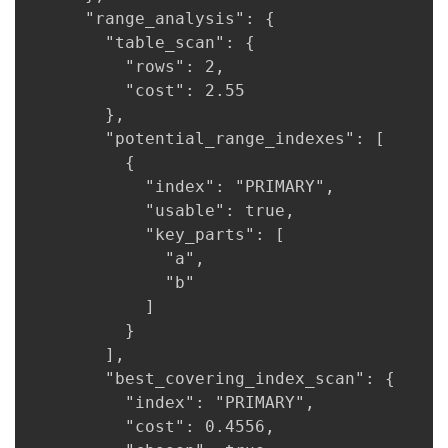
      "range_analysis": {

        "table_scan": {

          "rows": 2,

          "cost": 2.55

        },

        "potential_range_indexes": [

          {

            "index": "PRIMARY",

            "usable": true,

            "key_parts": [

              "a",

              "b"

            ]

          }

        ],

        "best_covering_index_scan": {

          "index": "PRIMARY",

          "cost": 0.4556,
