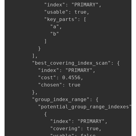
            "index": "PRIMARY",

            "usable": true,

            "key_parts": [

              "a",

              "b"

            ]

          }

        ],

        "best_covering_index_scan": {

          "index": "PRIMARY",

          "cost": 0.4556,

          "chosen": true

        },

        "group_index_range": {

          "potential_group_range_indexes": 
            {

              "index": "PRIMARY",

              "covering": true,

              "usable": false,
