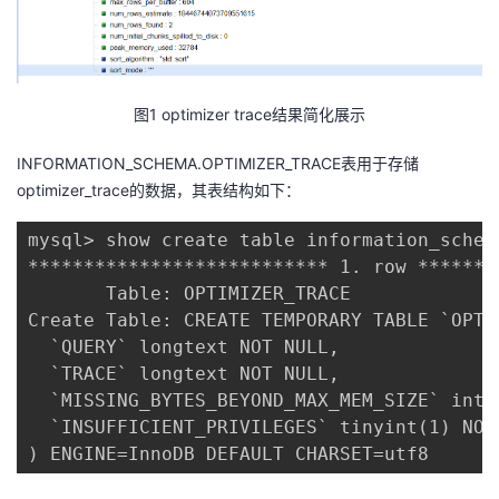
图1 optimizer trace结果简化展示
INFORMATION_SCHEMA.OPTIMIZER_TRACE表用于存储
optimizer_trace的数据，其表结构如下：
mysql> show create table information_schem
*************************** 1. row *******
       Table: OPTIMIZER_TRACE

Create Table: CREATE TEMPORARY TABLE `OPTIM
  `QUERY` longtext NOT NULL,

  `TRACE` longtext NOT NULL,

  `MISSING_BYTES_BEYOND_MAX_MEM_SIZE` int 
  `INSUFFICIENT_PRIVILEGES` tinyint(1) NOT 
) ENGINE=InnoDB DEFAULT CHARSET=utf8