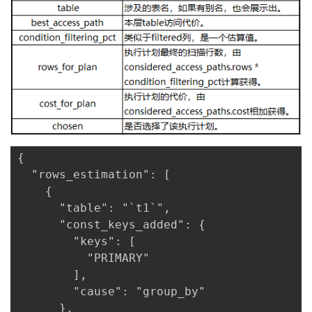
{

  "rows_estimation": [

    {

      "table": "`t1`",

      "const_keys_added": {

        "keys": [

          "PRIMARY"

        ],

        "cause": "group_by"

      },
