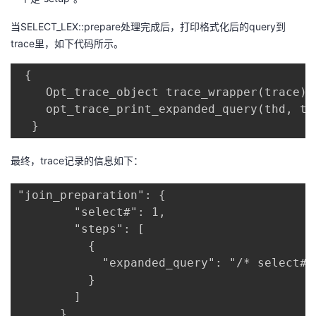
当SELECT_LEX::prepare处理完成后，打印格式化后的query到
trace里，如下代码所示。
 {

    Opt_trace_object trace_wrapper(trace);

    opt_trace_print_expanded_query(thd, th
  }
最终，trace记录的信息如下：
"join_preparation": {

        "select#": 1,

        "steps": [

          {

            "expanded_query": "/* select#1
          }

        ]

      }