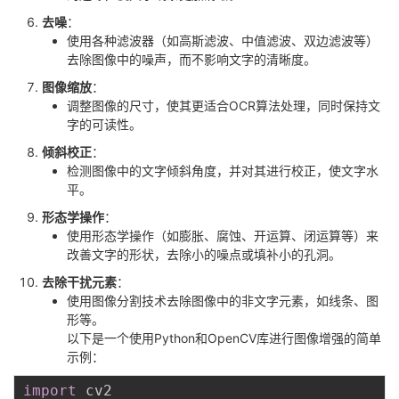
我
注
的
开
去噪
：
使用各种滤波器（如高斯滤波、中值滤波、双边滤波等）
去除图像中的噪声，而不影响文字的清晰度。
的
Programs
发
图像缩放
：
支
调整图像的尺寸，使其更适合OCR算法处理，同时保持文
者
字的可读性。
持
学
倾斜校正
：
检测图像中的文字倾斜角度，并对其进行校正，使文字水
平。
我
堂
形态学操作
：
的
我
使用形态学操作（如膨胀、腐蚀、开运算、闭运算等）来
我
改善文字的形状，去除小的噪点或填补小的孔洞。
技
的
的
我
去除干扰元素
：
使用图像分割技术去除图像中的非文字元素，如线条、图
形等。
术
云
课
的
我
以下是一个使用Python和OpenCV库进行图像增强的简单
示例：
支
声
程
认
的
我
import