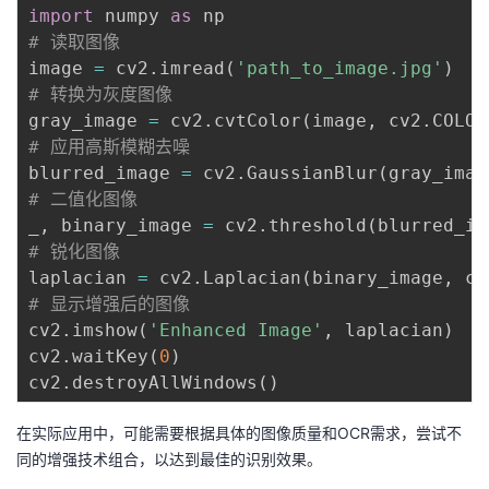
持
建
证
实
的
import
 numpy 
as
# 读取图像
议
验
收
image 
=
 cv2
.
imread
(
'path_to_image.jpg'
)
# 转换为灰度图像
藏
gray_image 
=
 cv2
.
cvtColor
(
image
,
 cv2
.
COLOR
# 应用高斯模糊去噪
blurred_image 
=
 cv2
.
GaussianBlur
(
gray_imag
# 二值化图像
_
,
 binary_image 
=
 cv2
.
threshold
(
blurred_im
# 锐化图像
laplacian 
=
 cv2
.
Laplacian
(
binary_image
,
 cv
# 显示增强后的图像
cv2
.
imshow
(
'Enhanced Image'
,
 laplacian
)
cv2
.
waitKey
(
0
)
cv2
.
destroyAllWindows
(
)
在实际应用中，可能需要根据具体的图像质量和OCR需求，尝试不
同的增强技术组合，以达到最佳的识别效果。