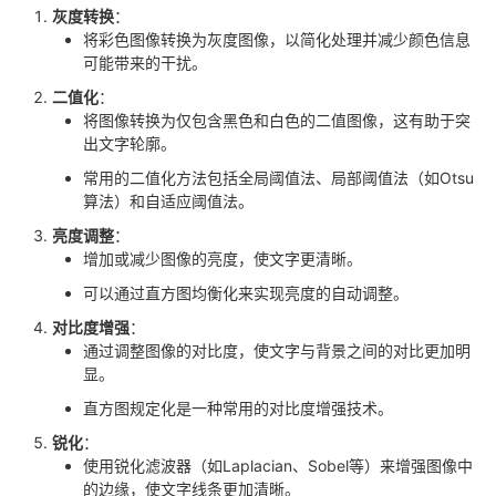
灰度转换
：
者
将彩色图像转换为灰度图像，以简化处理并减少颜色信息
可能带来的干扰。
我
二值化
：
将图像转换为仅包含黑色和白色的二值图像，这有助于突
出文字轮廓。
的
我
常用的二值化方法包括全局阈值法、局部阈值法（如Otsu
博
的
我
算法）和自适应阈值法。
亮度调整
：
客
论
的
我
增加或减少图像的亮度，使文字更清晰。
可以通过直方图均衡化来实现亮度的自动调整。
坛
圈
的
我
对比度增强
：
通过调整图像的对比度，使文字与背景之间的对比更加明
子
直
的
我
显。
直方图规定化是一种常用的对比度增强技术。
我
播
活
的
锐化
：
我
动
关
的
使用锐化滤波器（如Laplacian、Sobel等）来增强图像中
的边缘，使文字线条更加清晰。