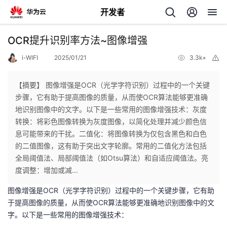
开发者
返
OCR提升识别率方法~图像增强
回
i-WIFI
2025/01/21
3.3k+
举
报
【摘要】 图像增强是OCR（光学字符识别）过程中的一个关键
步骤，它有助于提高图像的质量，从而使OCR算法能够更准确
地识别图像中的文字。以下是一些常用的图像增强技术：灰度
个
转换：将彩色图像转换为灰度图像，以简化处理并减少颜色信
息可能带来的干扰。二值化：将图像转换为仅包含黑色和白色
我
人
的二值图像，这有助于突出文字轮廓。常用的二值化方法包括
全局阈值法、局部阈值法（如Otsu算法）和自适应阈值法。亮
的
主
度调整：增加或减...
图像增强是OCR（光学字符识别）过程中的一个关键步骤，它有助
开
页
于提高图像的质量，从而使OCR算法能够更准确地识别图像中的文
字。以下是一些常用的图像增强技术：
发