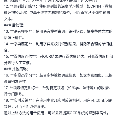
我
注
的
开
12. **端到端训练**：使用端到端的深度学习模型，如CRNN（卷积
循环神经网络）或基于注意力机制的模型，可以直接从图像中预测
的
Programs
发
文本。
### 后处理：
支
13. **语言模型**：使用语言模型来纠正识别错误，提高整体文本的
者
语法正确性。
持
14. **字典匹配**：利用字典来校对识别结果，排除不合理的单词组
学
合。
15. **置信度评估**：对OCR结果进行置信度评估，对低置信度的部
我
堂
分进行人工审核。
### 其他策略：
的
我
我
16. **多模态学习**：结合多种数据源或信息，如文本和图像，以提
高识别准确性。
技
的
的
我
17. **领域特定训练**：针对特定领域（如医学、法律等）的数据进
行专门训练。
术
云
课
的
我
18. **实时反馈**：在应用中实现实时反馈机制，用户可以纠正识别
错误，从而不断改进系统。
支
声
程
认
的
我
通过上述方法的组合使用，可以显著提高OCR系统的识别准确性。