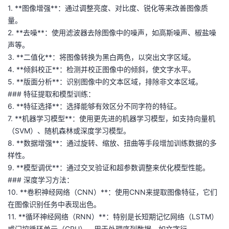
1. **图像增强**：通过调整亮度、对比度、锐化等来改善图像质
者
量。
2. **去噪**：使用滤波器去除图像中的噪声，如高斯噪声、椒盐噪
我
声等。
3. **二值化**：将图像转换为黑白两色，以突出文字区域。
的
我
4. **倾斜校正**：检测并校正图像中的倾斜，使文字水平。
5. **版面分析**：识别图像中的文本区域，排除非文本区域。
博
的
我
### 特征提取和模型训练：
6. **特征选择**：选择能够有效区分不同字符的特征。
客
论
的
我
7. **机器学习模型**：使用更先进的机器学习模型，如支持向量机
（SVM）、随机森林或深度学习模型。
坛
圈
的
我
8. **数据增强**：通过旋转、缩放、扭曲等手段增加训练数据的多
样性。
子
直
的
我
9. **模型调优**：通过交叉验证和超参数调整来优化模型性能。
### 深度学习方法：
我
播
活
的
10. **卷积神经网络（CNN）**：使用CNN来提取图像特征，它们
在图像识别任务中表现出色。
我
动
关
的
11. **循环神经网络（RNN）**：特别是长短期记忆网络（LSTM）
或门控循环单元（GRU），用于处理序列数据，如文字行。