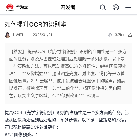
开发者
返
如何提升OCR的识别率
回
i-WIFI
2025/01/21
3.7k+
举
报
【摘要】 提高OCR（光学字符识别）识别的准确性是一个多方
面的任务，涉及从图像预处理到后处理的一系列步骤。以下是
一些策略和方法，可以帮助提高OCR的准确性：### 图像预处
个
理：1. **图像增强**：通过调整亮度、对比度、锐化等来改善
图像质量。2. **去噪**：使用滤波器去除图像中的噪声，如高
我
人
斯噪声、椒盐噪声等。3. **二值化**：将图像转换为黑白两
色，以突出文字区域。4. **倾斜校正**：检测...
的
主
提高OCR（光学字符识别）识别的准确性是一个多方面的任务，涉
开
页
及从图像预处理到后处理的一系列步骤。以下是一些策略和方法，
可以帮助提高OCR的准确性：
发
### 图像预处理：