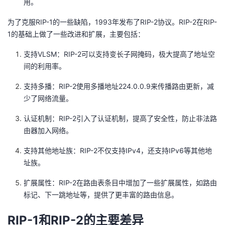
用。
我
注
的
开
为了克服RIP-1的一些缺陷，1993年发布了RIP-2协议。RIP-2在RIP-
1的基础上做了一些改进和扩展，主要包括：
的
Programs
发
支持VLSM：RIP-2可以支持变长子网掩码，极大提高了地址空
支
者
间的利用率。
持
学
支持多播：RIP-2使用多播地址224.0.0.9来传播路由更新，减
少了网络流量。
我
堂
认证机制：RIP-2引入了认证机制，提高了安全性，防止非法路
由器加入网络。
的
我
我
支持其他地址族：RIP-2不仅支持IPv4，还支持IPv6等其他地
技
的
的
我
址族。
术
云
课
的
我
扩展属性：RIP-2在路由表条目中增加了一些扩展属性，如路由
标记、下一跳地址等，提供了更丰富的路由信息。
支
声
程
认
的
我
RIP-1和RIP-2的主要差异