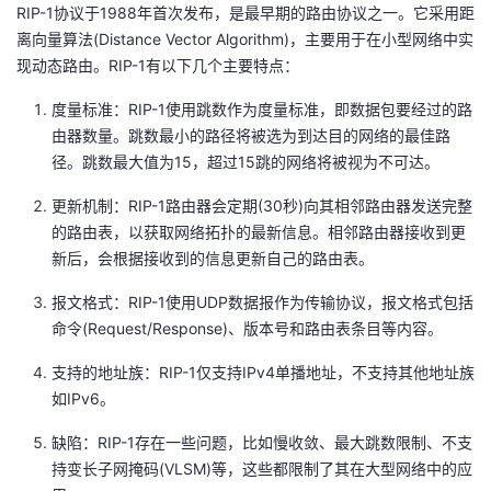
RIP-1协议于1988年首次发布，是最早期的路由协议之一。它采用距
者
离向量算法(Distance Vector Algorithm)，主要用于在小型网络中实
现动态路由。RIP-1有以下几个主要特点：
我
度量标准：RIP-1使用跳数作为度量标准，即数据包要经过的路
由器数量。跳数最小的路径将被选为到达目的网络的最佳路
的
我
径。跳数最大值为15，超过15跳的网络将被视为不可达。
博
的
我
更新机制：RIP-1路由器会定期(30秒)向其相邻路由器发送完整
的路由表，以获取网络拓扑的最新信息。相邻路由器接收到更
客
论
的
我
新后，会根据接收到的信息更新自己的路由表。
坛
圈
的
我
报文格式：RIP-1使用UDP数据报作为传输协议，报文格式包括
命令(Request/Response)、版本号和路由表条目等内容。
子
直
的
我
支持的地址族：RIP-1仅支持IPv4单播地址，不支持其他地址族
如IPv6。
我
播
活
的
缺陷：RIP-1存在一些问题，比如慢收敛、最大跳数限制、不支
我
动
关
的
持变长子网掩码(VLSM)等，这些都限制了其在大型网络中的应