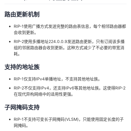
持
建
证
实
的
路由更新机制
议
验
收
RIP-1使用广播方式发送完整的路由表信息，每个相邻路由器都
藏
会收到更新。
RIP-2使用多播地址224.0.0.9发送路由更新，只有订阅该多播
组的邻居路由器会收到更新。这种方式减少了不必要的带宽消
耗。
支持的地址族
RIP-1仅支持IPv4单播地址，不支持其他地址族。
RIP-2不仅支持IPv4，还支持IPv6等其他地址族。这使得RIP-2
在现代异构网络中的适用性更强。
子网掩码支持
RIP-1不支持可变长子网掩码(VLSM)，只能使用固定长度的子
网掩码。