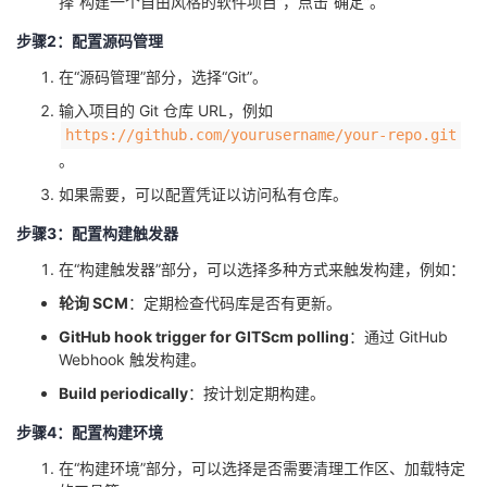
择“构建一个自由风格的软件项目”，点击“确定”。
议
注
验
收
步骤2：配置源码管理
藏
在“源码管理”部分，选择“Git”。
输入项目的 Git 仓库 URL，例如 ​
​https://github.com/yourusername/your-repo.git​
。
如果需要，可以配置凭证以访问私有仓库。
步骤3：配置构建触发器
在“构建触发器”部分，可以选择多种方式来触发构建，例如：
轮询 SCM
：定期检查代码库是否有更新。
GitHub hook trigger for GITScm polling
：通过 GitHub
Webhook 触发构建。
Build periodically
：按计划定期构建。
步骤4：配置构建环境
在“构建环境”部分，可以选择是否需要清理工作区、加载特定