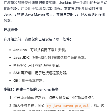
件质量和加快交付速度的重要实践。Jenkins 是一个流行的开源自动
的
Programs
发
化服务器，广泛用于实现 CI/CD 流程。本文将详细介绍如何使用
者
Jenkins 构建 Java Maven 项目，并将生成的 Jar 包发布到远程服
支
务器。
者
我
环境准备
持
学
的
我
在开始之前，请确保你已经安装了以下软件：
我
堂
博
的
我
Jenkins
：可以从官网下载并安装。
的
我
客
论
的
我
我
Java JDK
：根据你的项目需求选择合适的版本。
Maven
：用于构建 Java 项目。
技
的
坛
圈
的
我
的
我
SSH 客户端
：用于连接远程服务器。
术
云
子
直
的
我
Git
：用于版本控制。
课
的
我
步骤1：创建一个新的 Jenkins 任务
支
声
播
活
的
程
认
的
我
打开 Jenkins 控制台，点击左侧菜单中的“新建任务”。
持
建
动
关
证
实
的
输入任务名称，例如 ​
​，然后选
​my-java-maven-project​