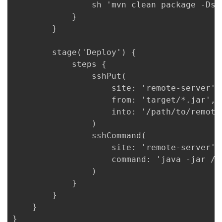
                sh 'mvn clean package -Dski
            }

        }

        stage('Deploy') {

            steps {

                sshPut(

                    site: 'remote-server',

                    from: 'target/*.jar',

                    into: '/path/to/remote/
                )

                sshCommand(

                    site: 'remote-server',

                    command: 'java -jar /p
                )

            }

        }

    }

}