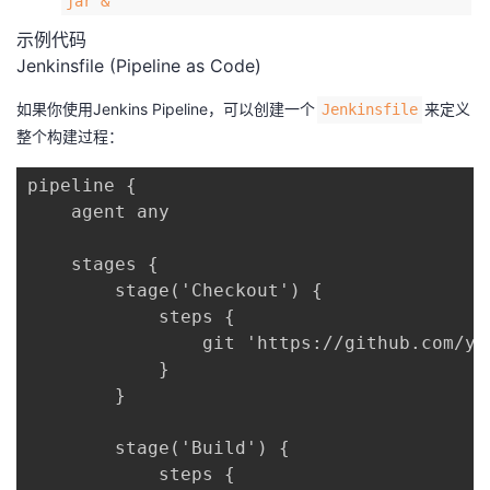
jar &​
示例代码
Jenkinsfile (Pipeline as Code)
如果你使用Jenkins Pipeline，可以创建一个​
​来定义
​Jenkinsfile​
整个构建过程：
pipeline {

    agent any

    stages {

        stage('Checkout') {

            steps {

                git 'https://github.com/yo
            }

        }

        stage('Build') {

            steps {
