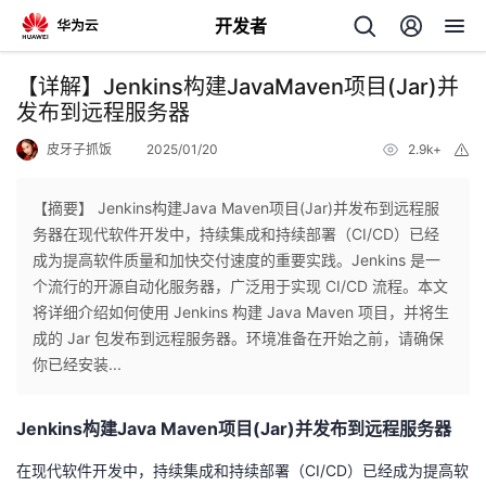
开发者
返
【详解】Jenkins构建JavaMaven项目(Jar)并
回
发布到远程服务器
皮牙子抓饭
2025/01/20
2.9k+
举
报
【摘要】 Jenkins构建Java Maven项目(Jar)并发布到远程服
务器在现代软件开发中，持续集成和持续部署（CI/CD）已经
个
成为提高软件质量和加快交付速度的重要实践。Jenkins 是一
个流行的开源自动化服务器，广泛用于实现 CI/CD 流程。本文
我
人
将详细介绍如何使用 Jenkins 构建 Java Maven 项目，并将生
成的 Jar 包发布到远程服务器。环境准备在开始之前，请确保
我
的
主
你已经安装...
我
的
开
页
Jenkins构建Java Maven项目(Jar)并发布到远程服务器
我
的
开
发
在现代软件开发中，持续集成和持续部署（CI/CD）已经成为提高软