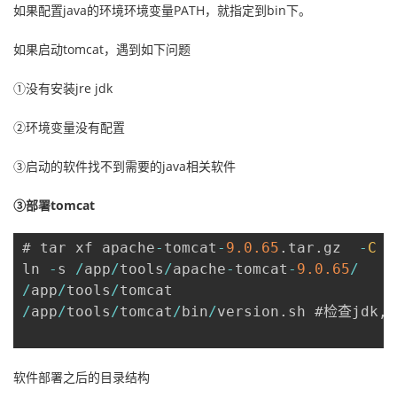
如果配置java的环境环境变量PATH，就指定到bin下。
如果启动tomcat，遇到如下问题
①没有安装jre jdk
②环境变量没有配置
③启动的软件找不到需要的java相关软件
③部署tomcat
# tar xf apache
-
tomcat
-
9.0
.65
.
tar
.
gz  
-
C
/
ln 
-
s 
/
app
/
tools
/
apache
-
tomcat
-
9.0
.65
/
/
app
/
tools
/
/
app
/
tools
/
tomcat
/
bin
/
version
.
sh #检查jdk
,
t
软件部署之后的目录结构