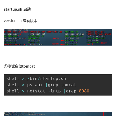
startup.sh 启动
version.sh 查看版本
①测试启动tomcat
shell 
>
.
/
bin
/
startup
.
sh

shell 
>
 ps aux 
|
grep tomcat

shell 
>
 netstat 
-
lntp 
|
grep 
8080