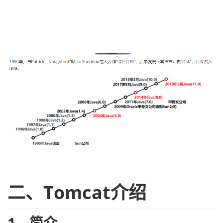
持
建
证
实
的
议
验
收
藏
二、Tomcat介绍
1、简介