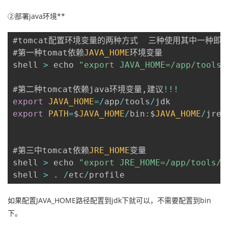
②部署java环境**
#tomcat配置环境变量的两种方式  三种使用其中一种即可
#第一种tomat依赖
JAVA_HOME
环境变量

shell 
>
 echo 
"export JAVA_HOME=/app/tools/
#第二种tomcat依赖java环境变量
,
建议
!
!
!
export
JAVA_HOME
=
/
app
/
tools
/
export
PATH
=
$
JAVA_HOME
/
bin
:
$
JAVA_HOME
/
jre
/
#第三中tomcat依赖
JRE_HOME
变量

shell 
>
 echo 
"export JRE_HOME=/app/tools/j
shell 
>
.
/
etc
/
profile
如果配置JAVA_HOME路径配置到jdk下就可以，不需要配置到bin
下。