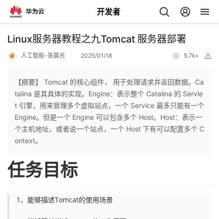
开发者
返
Linux服务器教程之九Tomcat 服务器部署
回
人工智能-张晨光
2025/01/18
5.7k+
举
报
【摘要】 Tomcat 的核心组件， 用于处理请求并返回数据。Ca
talina 是其具体的实现。Engine：表示整个 Catalina 的 Servle
t 引擎，用来管理多个虚拟站点，一个 Service 最多只能有一个
个
Engine。但是一个 Engine 可以包含多个 Host。Host：表示一
个主机地址，或者说一个站点，一个 Host 下有可以配置多个 C
我
人
ontext。
任务目标
的
主
开
页
1、能够描述Tomcat的使用场景
发