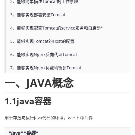
2、能够简单描述Tomcat的工作原理
者
3、能够实现部署安装Tomcat
我
4、能够实现配置Tomcat的service服务和自启动*
的
我
5、能够实现Tomcat的Host的配置
6、能够实现Nginx反向代理Tomcat
博
的
我
7、能够实现Nginx负载均衡到Tomcat
客
论
的
我
一、JAVA概念
坛
圈
的
我
子
直
的
我
1.1java容器
我
播
活
的
用于存放与运行java代码的环境，ｗｅｂ中间件
我
动
关
的
*
java
*
*
容器
*