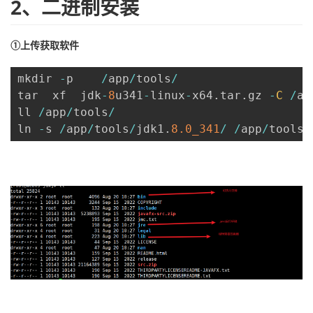
2、二进制安装
①上传获取软件
mkdir 
-
p    
/
app
/
tools
/
tar  xf  jdk
-
8
u341
-
linux
-
x64
.
tar
.
gz 
-
C
/
ap
ll 
/
app
/
tools
/
ln 
-
s 
/
app
/
tools
/
jdk1
.
8.0_341
/
/
app
/
tools
/