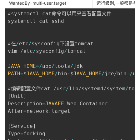
WantedBy=multi-user.target
运行级别,一般都是多
#systemctl cat命令可以用来查看配置文件

systemctl cat sshd

#在
/
etc
/
sysconfig下设置tomcat

vim 
/
etc
/
sysconfig
/
tomcat

JAVA_HOME
=
/
app
/
tools
/
PATH
=
$
JAVA_HOME
/
bin
:
$
JAVA_HOME
/
jre
/
bin
:
/
us
#编辑配置文件cat 
/
usr
/
lib
/
systemd
/
system
/
tom
[
Unit
]
Description
=
JAVAEE
 Web Container

After
=
network
.
target

[
Service
]
Type
=
forking
