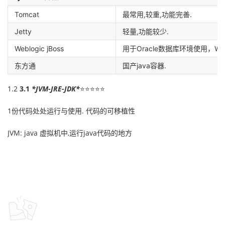
我
注
的
开
Tomcat
最常用,较重,功能完善.
Jetty
轻量,功能较少.
的
Programs
发
Weblogic jBoss
用于Oracle数据库环境使用，We
支
者
东方通
国产java容器.
持
学
1.2
3.1
*
JVM-JRE-JDK
*
⭐⭐⭐⭐⭐
我
堂
1份代码处处运行与使用. 代码的可移植性
JVM: java 虚拟机中,运行java代码的地方
的
我
我
技
的
的
我
术
云
课
的
我
支
声
程
认
的
我