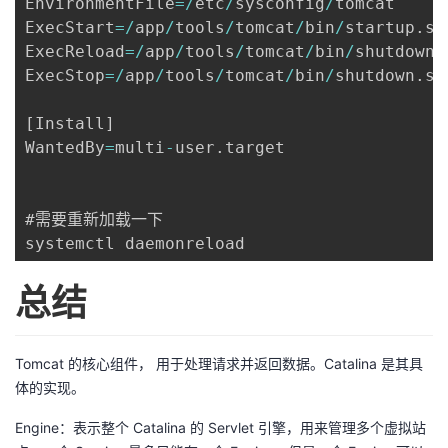
EnvironmentFile
=
/
etc
/
sysconfig
/
tomcat

ExecStart
=
/
app
/
tools
/
tomcat
/
bin
/
startup
.
sh

ExecReload
=
/
app
/
tools
/
tomcat
/
bin
/
shutdown
.
ExecStop
=
/
app
/
tools
/
tomcat
/
bin
/
shutdown
.
sh

[
Install
]
WantedBy
=
multi
-
user
.
target

#需要重新加载一下

systemctl daemonreload
总结
Tomcat 的核心组件， 用于处理请求并返回数据。Catalina 是其具
体的实现。
Engine：表示整个 Catalina 的 Servlet 引擎，用来管理多个虚拟站