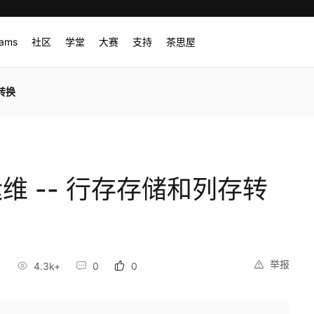
rams
社区
学堂
大赛
支持
茶思屋
存转换
)运维 -- 行存存储和列存转
举报
4.3k+
0
0