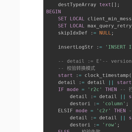
    destTypeArray 
text
[
]
;
BEGIN
SET
LOCAL
 client_min_mess
SET
LOCAL
 max_query_retry
    skipIdxDef :
=
NULL
;
    insertLogStr :
=
'INSERT I
-- detail := E'-- version
-- 校验转换模式
start
 :
=
 clock_timestamp
(
    detail :
=
 detail 
||
start
IF
mode
=
'r2c'
THEN
-- 
        detail :
=
 detail 
||
s
        destori :
=
'column'
;
    ELSIF 
mode
=
'c2r'
THEN
        detail :
=
 detail 
||
s
        destori :
=
'row'
;
ELSE
-- 校验失败