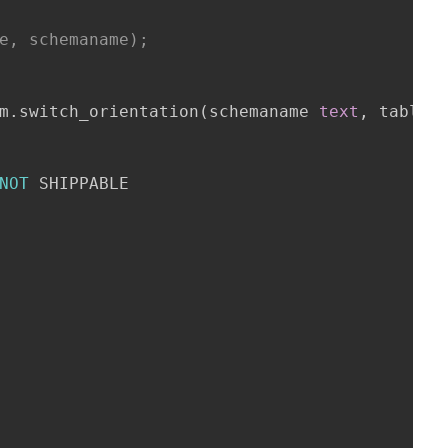
e, schemaname);

m
.
switch_orientation
(
schemaname 
text
,
 tablen
NOT