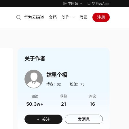
中国站
华为云App
华为云码道
文档
创作
登录
注册
关于作者
譡里个檔
博客：
62
粉丝：
75
阅读
获赞
评论
50.3w+
21
16
+ 关注
发消息