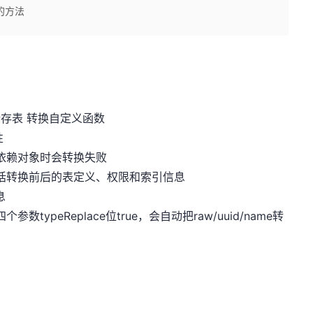
的方法
行存表 转换自定义函数
性
在依赖对象时会转换失败
，包括转换前后的表定义、权限和索引信息
息
数typeReplace位true，会自动把raw/uuid/name转