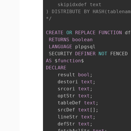
    skipidxdef text

) DISTRIBUTE BY HASH(tablenam
*/
CREATE
OR
REPLACE
FUNCTION
 df
RETURNS
boolean
LANGUAGE
 plpgsql

 SECURITY 
DEFINER
NOT
 FENCED 
AS
 $
function
DECLARE
    result 
bool
;
    destori 
text
;
    srcori 
text
;
    optStr 
text
;
    tableDef 
text
;
    srcDef 
text
[
]
;
    lineStr 
text
;
    defStr 
text
;
    fetchAclStr 
text
;