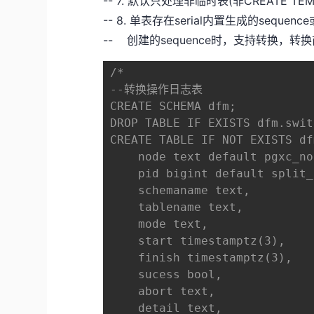
-- 7. 默认只处理非临时表(非CREATE TEM
-- 8. 单表存在serial内置生成的sequence
-- 创建的sequence时，支持转换，转换
/*

--转换操作日志表

CREATE SCHEMA dfm;

DROP TABLE IF EXISTS dfm.swit
CREATE TABLE IF NOT EXISTS df
    node text default pgxc_no
    pid bigint default split_
    schemaname text,

    tablename text,

    mode text,

    start timestamptz(3),

    finish timestamptz(3),

    sucess bool,

    abort text,

    detail text,
