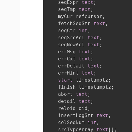
    seqExpr 
text
;
    seqTmp 
text
;
    myCur refcursor
;
    fetchSeqStr 
text
;
    seqCtr 
int
;
    seqSrcAcl 
text
;
    seqNewAcl 
text
;
    errMsg 
text
;
    errCxt 
text
;
    errDetail 
text
;
    errHint 
text
;
start
 timestamptz
;
    finish timestamptz
;
    abort 
text
;
    detail 
text
;
    reloid oid
;
    insertLogStr 
text
;
    colSeqNum 
int
;
    srcTypeArray 
text
[
]
;