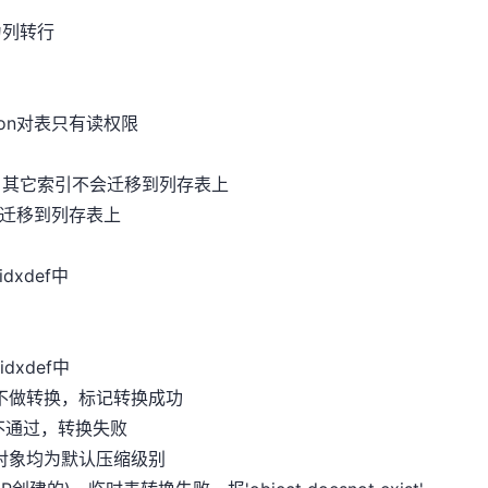
r为列转行
sion对表只有读权限
引，其它索引不会迁移到列存表上
不会迁移到列存表上
dxdef中
dxdef中
，不做转换，标记转换成功
校验不通过，转换失败
建对象均为默认压缩级别