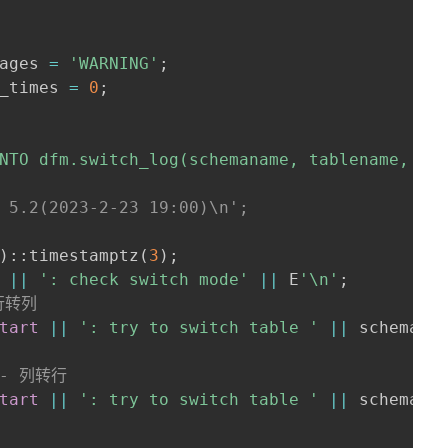
ages 
=
'WARNING'
;
_times 
=
0
;
NTO dfm.switch_log(schemaname, tablename, mo
 5.2(2023-2-23 19:00)\n';
)
::timestamptz
(
3
)
;
||
': check switch mode'
||
 E
'\n'
;
行转列
tart
||
': try to switch table '
||
 schemana
-- 列转行
tart
||
': try to switch table '
||
 schemana