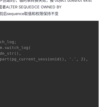
P创建的)，临时表转换失败，报'object doesnot exist'
或者ALTER SEQUEDCE OWNED BY
前后sequence取值和权限保持不变
ch_log;

m.switch_log(

de_str(),

part(pg_current_sessionid(), '.', 2),
