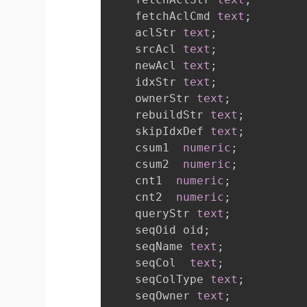
    fetchAclCmd 
text
;
    aclStr 
text
;
    srcAcl 
text
;
    newAcl 
text
;
    idxStr 
text
;
    ownerStr 
text
;
    rebuildStr 
text
;
    skipIdxDef 
text
;
    csum1  
numeric
;
    csum2  
numeric
;
    cnt1  
numeric
;
    cnt2  
numeric
;
    queryStr 
text
;
    seqOid oid
;
    seqName 
text
;
    seqCol  
text
;
    seqColType 
text
;
    seqOwner 
text
;