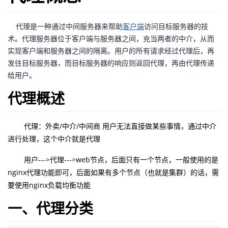
者
代理是一种通过中间服务器来帮助
客户端
访问目标服务器的技
术。代理服务器位于客户端与服务器之间，充当两者的中介，从而
我
实现客户端和服务器之间的隔离。用户的所有请求经过代理后，再
发往目标服务器，而目标服务器的响应则返回代理，再由代理传递
的
我
给用户。
博
的
我
代理概述
客
论
的
我
代理：外卖/中介/中间商 用户无法直接做某些事情，通过中介
进行处理，这个中介就是代理
坛
圈
的
我
用户--->代理--->web节点，后面只有一个节点，一般使用的是
子
直
的
我
nginx代理功能即可，后面如果有多个节点（也就是集群）的话，需
要使用nginx负载均衡功能
我
播
活
的
一、代理分类
我
动
关
的