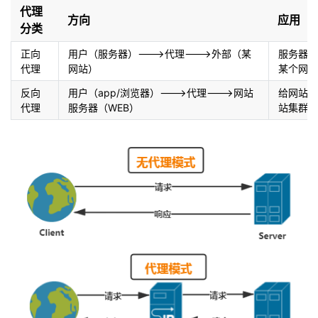
代理
我
注
的
开
方向
应用
分类
的
Programs
发
正向
用户（服务器）--->代理--->外部（某
服务器通
代理
网站）
某个网站
支
者
反向
用户（app/浏览器）--->代理--->网站
给网站设
代理
服务器（WEB）
站集群
持
学
我
堂
的
我
我
技
的
的
我
术
云
课
的
我
支
声
程
认
的
我