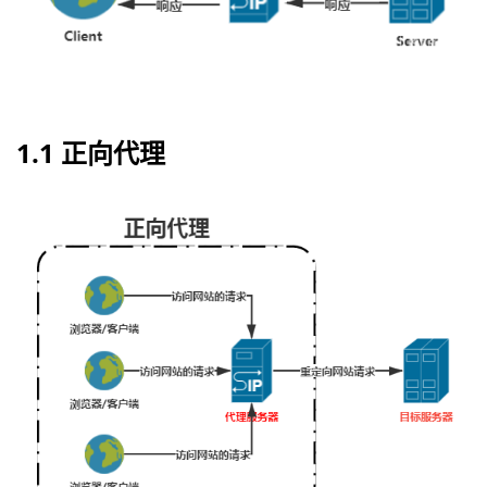
持
建
证
实
的
议
验
收
藏
1.1 正向代理