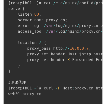
[
root@lb01 
~
]
# cat 
/
etc
/
nginx
/
conf
.
d
/
prox
 server
{
     listen 
80
;
     server_name proxy
.
cn
;
     error_log  
/
var
/
log
/
nginx
/
proxy
.
cn
-
er
     access_log  
/
var
/
log
/
nginx
/
proxy
.
cn
-
a
     location 
/
{
         proxy_pass http
:
/
/
10.0
.0
.7
;
         proxy_set_header Host $http_host
;
         proxy_set_header 
X
-
Forwarded
-
For 
}
}
 ​

 #测试代理

[
root@lb01 
~
]
# curl 
-
H
 Host
:
proxy
.
cn http
 web01
.
proxy
.
cn
