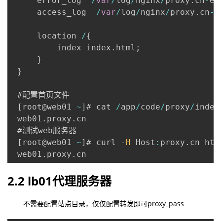
     error_log  
/
var
/
log
/
nginx
/
proxy
.
cn
-
er
     access_log  
/
var
/
log
/
nginx
/
proxy
.
cn
-
a
     location 
/
{
         index index
.
html
;
}
}
 #配置首页文件

[
root@web01 
~
]
# cat 
/
app
/
code
/
proxy
/
index
 web01
.
proxy
.
cn 

 #测试web服务器

[
root@web01 
~
]
# curl 
-
H
 Host
:
proxy
.
cn htt
 web01
.
proxy
.
cn
2.2 lb01代理服务器
不需要配置站点目录，仅仅配置转发即可proxy_pass