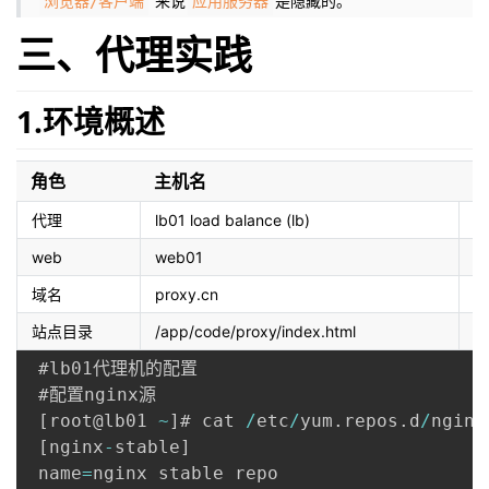
来说
是隐藏的。
浏览器/客户端
应用服务器
三、代理实践
1.环境概述
角色
主机名
ip
代理
lb01 load balance (lb)
10
web
web01
10
域名
proxy.cn
站点目录
/app/code/proxy/index.html
 #lb01代理机的配置

 #配置nginx源

[
root@lb01 
~
]
# cat 
/
etc
/
yum
.
repos
.
d
/
nginx
[
nginx
-
stable
]
 name
=
nginx stable repo
