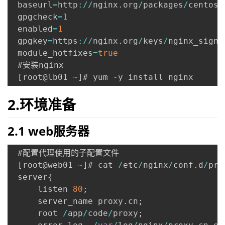
 baseurl
=
http
:
/
/
nginx
.
org
/
packages
/
centos
/
 gpgcheck
=
1
 enabled
=
1
 gpgkey
=
https
:
/
/
nginx
.
org
/
keys
/
nginx_signi
 module_hotfixes
=
true
 #安装nginx

[
root@lb01 
~
]
# yum 
-
y install nginx
2.环境准备
2.1 web服务器
 #配置代理使用的子配置文件

[
root@web01 
~
]
# cat 
/
etc
/
nginx
/
conf
.
d
/
pro
 server
{
     listen 
80
;
     server_name proxy
.
cn
;
     root 
/
app
/
code
/
proxy
;