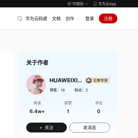
中国站
华为云App
华为云码道
文档
创作
登录
注册
关于作者
HUAWEIXIAZHI
博客：
18
粉丝：
2
阅读
获赞
评论
6.4w+
1
0
+ 关注
发消息