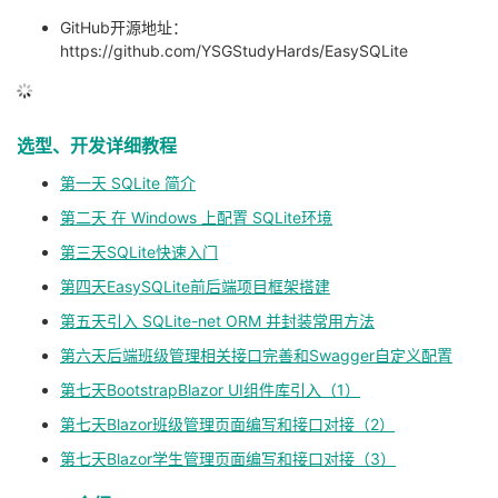
GitHub开源地址：
的
Programs
发
者
https://github.com/YSGStudyHards/EasySQLite
支
者
我
持
选型、开发详细教程
学
的
我
第一天 SQLite 简介
我
堂
博
的
我
第二天 在 Windows 上配置 SQLite环境
的
我
第三天SQLite快速入门
客
论
的
我
我
第四天EasySQLite前后端项目框架搭建
技
的
坛
圈
的
我
的
我
第五天引入 SQLite-net ORM 并封装常用方法
第六天后端班级管理相关接口完善和Swagger自定义配置
术
云
子
直
的
我
课
的
我
第七天BootstrapBlazor UI组件库引入（1）
支
声
播
活
的
程
认
的
我
第七天Blazor班级管理页面编写和接口对接（2）
第七天Blazor学生管理页面编写和接口对接（3）
持
建
动
关
证
实
的