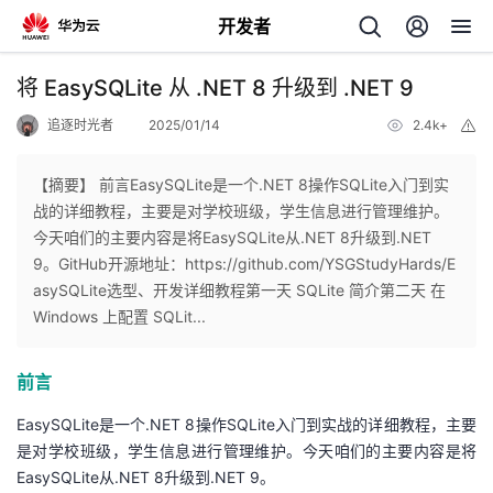
开发者
返
将 EasySQLite 从 .NET 8 升级到 .NET 9
回
追逐时光者
2025/01/14
2.4k+
举
报
【摘要】 前言EasySQLite是一个.NET 8操作SQLite入门到实
战的详细教程，主要是对学校班级，学生信息进行管理维护。
今天咱们的主要内容是将EasySQLite从.NET 8升级到.NET
个
9。GitHub开源地址：https://github.com/YSGStudyHards/E
asySQLite选型、开发详细教程第一天 SQLite 简介第二天 在
我
人
Windows 上配置 SQLit...
我
的
主
前言
我
的
开
页
EasySQLite是一个.NET 8操作SQLite入门到实战的详细教程，主要
是对学校班级，学生信息进行管理维护。今天咱们的主要内容是将
我
的
开
发
EasySQLite从.NET 8升级到.NET 9。