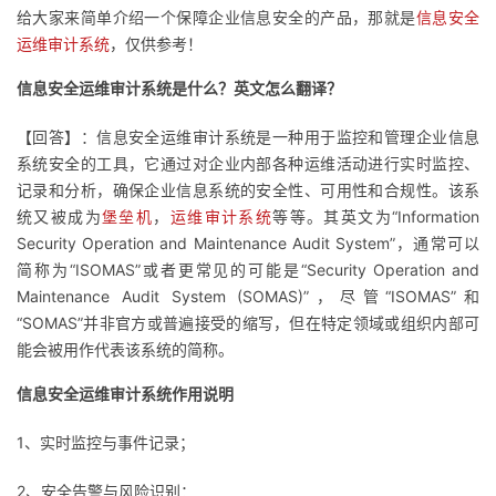
给大家来简单介绍一个保障企业信息安全的产品，那就是
信息安全
者
运维审计系统
，仅供参考！
信息安全运维审计系统是什么？英文怎么翻译？
我
【回答】：信息安全运维审计系统是一种用于监控和管理企业信息
的
我
系统安全的工具，它通过对企业内部各种运维活动进行实时监控、
记录和分析，确保企业信息系统的安全性、可用性和合规性。该系
博
的
我
统又被成为
堡垒机
，
运维审计系统
等等。其英文为“Information
Security Operation and Maintenance Audit System”，通常可以
客
论
的
我
简称为“ISOMAS”或者更常见的可能是“Security Operation and
Maintenance Audit System (SOMAS)”，尽管“ISOMAS”和
坛
圈
的
我
“SOMAS”并非官方或普遍接受的缩写，但在特定领域或组织内部可
能会被用作代表该系统的简称。
子
直
的
我
信息安全运维审计系统作用说明
我
播
活
的
1、实时监控与事件记录；
我
动
关
的
2、安全告警与风险识别：