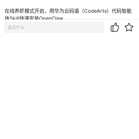
退
出
在线养虾模式开启，用华为云码道（CodeArts）代码智能
登
体Skill快速安装OpenClaw
录
从零开始理解 Agent（一）：OpenClaw / Claude Code
的底层原理，只有 115 行
从零开始理解大模型（三）：向量与 Embedding——把文
字变成数学
【Linux内核】Linux 核弹级高危漏洞 CVE-2026-31431 完
整修复指南
云商店2026年5月版本升级简报
相关文章
运维审计系统