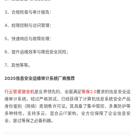
我
注
的
开
3、合规检查与审计报告：
的
Programs
发
4、权限控制与访问管理：
支
者
5、快速响应与故障处理：
持
学
6、提升运维效率与降低安全风险；
7、其他等等。
我
堂
2025信息安全运维审计系统厂商推荐
的
我
我
行云管家堡垒机
是业界领先的、全面满足
等保2.0
要求的信息安全运
技
的
的
我
维审计系统，经过严格测试，已经获得了计算机信息系统安全产品
身份鉴别（网络）类销售许可证。其具备了集中管控、多重防护等
术
云
课
的
我
多种特性，支持多云、混合云IT架构，全方位保障了企业信息安
全，是过等保之必备利器。
支
声
程
认
的
我