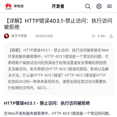
开发者
返
【详解】HTTP错误403.1-禁止访问：执行访问
回
被拒绝
皮牙子抓饭
2025/01/09
4.3k+
举
报
【摘要】 HTTP错误403.1 - 禁止访问：执行访问被拒绝在Web
开发和服务器管理中，HTTP 403.1错误是一个常见的问题，它
个
表明客户端尝试访问的资源由于权限设置或安全策略的原因而
无法被访问。本文将探讨HTTP 403.1错误的原因、影响以及解
我
人
决方法。什么是HTTP 403.1错误？HTTP 403.1错误是HTTP
状态码403的一种具体表现形式，通常出现在尝试访问需要执
的
主
行权限的文件时，如CG...
开
页
HTTP错误403.1 - 禁止访问：执行访问被拒绝
发
在Web开发和服务器管理中，HTTP 403.1错误是一个常见的问题，