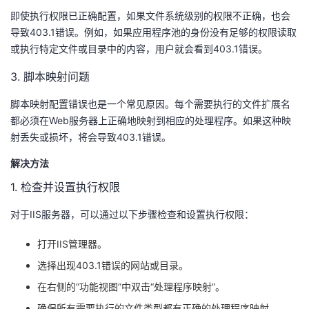
我
注
的
开
即使执行权限已正确配置，如果文件系统级别的权限不正确，也会
导致403.1错误。例如，如果应用程序池的身份没有足够的权限读取
的
Programs
或执行特定文件或目录中的内容，用户就会看到403.1错误。
发
3. 脚本映射问题
支
者
脚本映射配置错误也是一个常见原因。每个需要执行的文件扩展名
持
学
都必须在Web服务器上正确地映射到相应的处理程序。如果这种映
射丢失或损坏，将会导致403.1错误。
我
堂
解决方法
的
我
我
1. 检查并设置执行权限
对于IIS服务器，可以通过以下步骤检查和设置执行权限：
技
的
的
我
打开IIS管理器。
术
云
课
的
我
选择出现403.1错误的网站或目录。
支
声
程
认
的
我
在右侧的“功能视图”中双击“处理程序映射”。
确保所有需要执行的文件类型都有正确的处理程序映射。