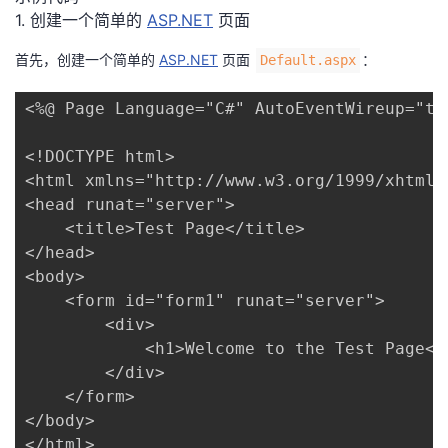
1. 创建一个简单的 ​
​ASP.NET​
​ 页面
首先，创建一个简单的 ​
​ASP.NET​
​ 页面 ​
​：
​Default.aspx​
<%@ Page Language="C#" AutoEventWireup="tr
<!DOCTYPE html>

<html xmlns="http://www.w3.org/1999/xhtml">
<head runat="server">

    <title>Test Page</title>

</head>

<body>

    <form id="form1" runat="server">

        <div>

            <h1>Welcome to the Test Page</h
        </div>

    </form>

</body>

</html>