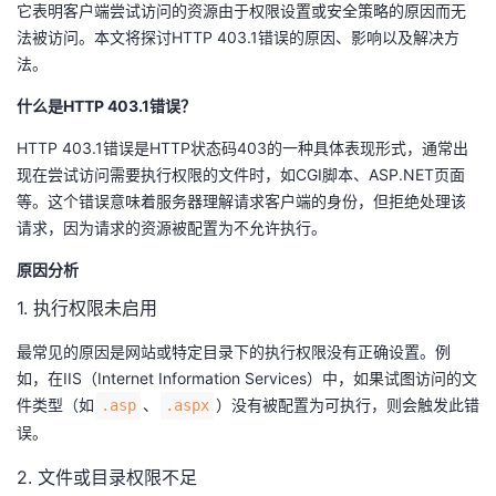
它表明客户端尝试访问的资源由于权限设置或安全策略的原因而无
法被访问。本文将探讨HTTP 403.1错误的原因、影响以及解决方
者
法。
我
什么是HTTP 403.1错误？
的
我
HTTP 403.1错误是HTTP状态码403的一种具体表现形式，通常出
现在尝试访问需要执行权限的文件时，如CGI脚本、ASP.NET页面
博
的
我
等。这个错误意味着服务器理解请求客户端的身份，但拒绝处理该
请求，因为请求的资源被配置为不允许执行。
客
论
的
我
原因分析
坛
圈
的
我
1. 执行权限未启用
最常见的原因是网站或特定目录下的执行权限没有正确设置。例
子
直
的
我
如，在IIS（Internet Information Services）中，如果试图访问的文
件类型（如​
​、​
​）没有被配置为可执行，则会触发此错
​.asp​
​.aspx​
我
播
活
的
误。
我
动
关
的
2. 文件或目录权限不足