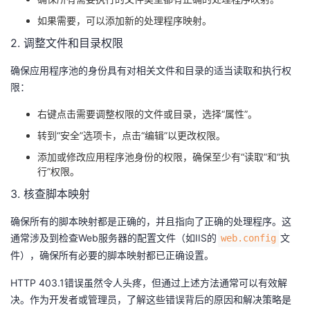
持
建
证
实
的
如果需要，可以添加新的处理程序映射。
议
验
收
2. 调整文件和目录权限
确保应用程序池的身份具有对相关文件和目录的适当读取和执行权
藏
限：
右键点击需要调整权限的文件或目录，选择“属性”。
转到“安全”选项卡，点击“编辑”以更改权限。
添加或修改应用程序池身份的权限，确保至少有“读取”和“执
行”权限。
3. 核查脚本映射
确保所有的脚本映射都是正确的，并且指向了正确的处理程序。这
通常涉及到检查Web服务器的配置文件（如IIS的​
​文
​web.config​
件），确保所有必要的脚本映射都已正确设置。
HTTP 403.1错误虽然令人头疼，但通过上述方法通常可以有效解
决。作为开发者或管理员，了解这些错误背后的原因和解决策略是