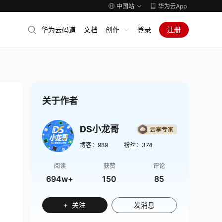
中国站
华为云App
华为云码道
文档
创作
登录
注册
关于作者
DS小龙哥
博客：
989
粉丝：
374
阅读
获赞
评论
694w+
150
85
+ 关注
发消息