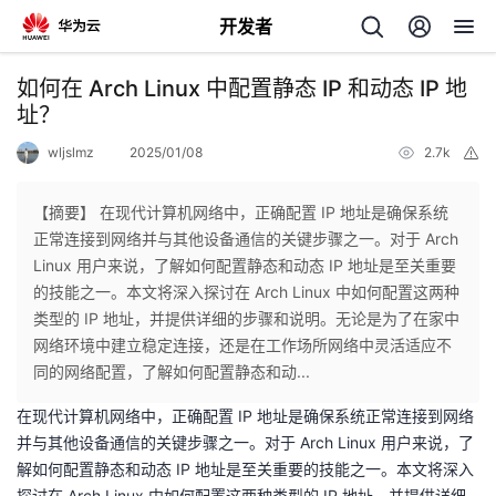
开发者
返
如何在 Arch Linux 中配置静态 IP 和动态 IP 地
回
址？
wljslmz
2025/01/08
2.7k
举
报
【摘要】 在现代计算机网络中，正确配置 IP 地址是确保系统
正常连接到网络并与其他设备通信的关键步骤之一。对于 Arch
个
Linux 用户来说，了解如何配置静态和动态 IP 地址是至关重要
的技能之一。本文将深入探讨在 Arch Linux 中如何配置这两种
我
人
类型的 IP 地址，并提供详细的步骤和说明。无论是为了在家中
网络环境中建立稳定连接，还是在工作场所网络中灵活适应不
我
的
主
同的网络配置，了解如何配置静态和动...
在现代计算机网络中，正确配置 IP 地址是确保系统正常连接到网络
我
的
开
页
并与其他设备通信的关键步骤之一。对于 Arch Linux 用户来说，了
解如何配置静态和动态 IP 地址是至关重要的技能之一。本文将深入
我
的
开
发
探讨在 Arch Linux 中如何配置这两种类型的 IP 地址，并提供详细