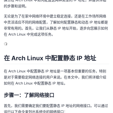
的步骤和说明。
的
Programs
发
者
无论是为了在家中网络环境中建立稳定连接，还是在工作场所网络
支
者
我
中灵活适应不同的网络配置，了解如何配置静态和动态 IP 地址都是
非常有用的。首先，让我们从静态 IP 地址开始，逐步向您展示如何
持
学
的
我
在 Arch Linux 中完成这项任务。
我
堂
博
的
我
在 Arch Linux 中配置静态 IP 地址
的
我
客
论
的
我
我
技
的
坛
圈
的
我
的
我
在 Arch Linux 中配置静态 IP 地址是一项基本但重要的任务，特别
是对于需要稳定网络连接的用户来说。在本文中，我们将详细介绍
术
云
子
直
的
我
课
的
我
如何在 Arch Linux 中配置静态 IP 地址。
支
声
播
活
的
程
认
的
我
步骤一：了解网络接口
持
建
首先，我们需要确定我们要配置静态 IP 地址的网络接口。可以通过
动
关
证
实
的
运行以下命令来列出系统中的网络接口：