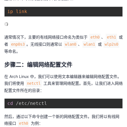
议
注
验
收
ip
link
藏
通常情况下，主要的有线网络接口命名为类似于
、
或
eth0
eth1
者
。无线接口则通常以
、
或
enp0s3
wlan0
wlan1
wlp2s0
等命名。
步骤二：编辑网络配置文件
在 Arch Linux 中，我们可以使用文本编辑器来编辑网络配置文件。
我们将使用
工具来管理网络配置。首先，让我们进入网络
netctl
配置文件所在的目录：
cd
然后，通过以下命令创建一个新的网络配置文件。我们将以有线网
络接口
为例：
eth0