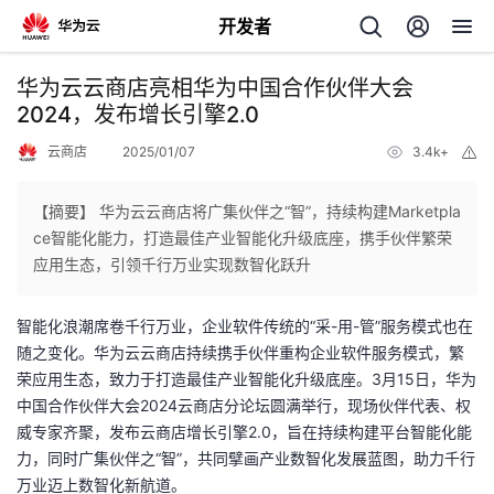
开发者
返
华为云云商店亮相华为中国合作伙伴大会
回
2024，发布增长引擎2.0
云商店
2025/01/07
3.4k+
举
报
【摘要】 华为云云商店将广集伙伴之“智”，持续构建Marketpla
ce智能化能力，打造最佳产业智能化升级底座，携手伙伴繁荣
个
应用生态，引领千行万业实现数智化跃升
我
人
智能化浪潮席卷千行万业，企业软件传统的“采
-
用
-
管
”
服务模式也在
随之变化。华为云云商店持续携手伙伴重构企业软件服务模式，繁
的
主
荣应用生态，致力于打造最佳产业智能化升级底座。
3
月
15
日，华为
中国合作伙伴大会
2024
云商店分论坛圆满举行，现场伙伴代表、权
开
页
威专家齐聚，发布云商店增长引擎
2.0
，旨在持续构建平台智能化能
力，同时广集伙伴之
“
智
”
，共同擘画产业数智化发展蓝图，助力千行
发
万业迈上数智化新航道。