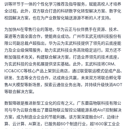
训等环节于一体的个性化学习推荐及指导服务，赋能高校人才培养
全过程。此外，双方联合打造的科研数字化转型解决方案、数字化
校园解决方案，也在为产业数智化输送源源不断的人才支持。
为加快
AI
在零售行业的落地，华为云正与伙伴携手在资源、技术、
渠道等方面全面合作，使能商业成功。广州市玄武无线科技股份有
限公司副总裁卢超指出，华为云为玄武科技提供了领先的云底座能
力及企业级保障服务，助力玄武科技业务高效稳定运行。双方还不
断加强技术攻关，构建联合解决方案，打造业界领先的技术底座，
为玄武科技的业务拓展提供坚实基础。此外，玄武科技将
CRM
、
ICC&CICC
等核心产品上架到云商店，通过联营联运模式促成产品、
研发、生态等全方位合作，达成商业共赢，未来双方将联合孵化零
售
AI
大模型等新场景，探索云通信业务出海，并持续升级快消
AIOT
等联合解决方案。
数智降碳是推进新型工业化的应有之义。广东蘑菇物联科技有限公
司与华为云联合推出了蘑菇物联云智控公辅能源系统
AIoT
控制解决
方案，成为制造业企业的节能利器。该方案深度融合
IoT
、边缘计
算、云计算、
AI
算法，已服务超
60
个制造行业，超
1600
家工业企