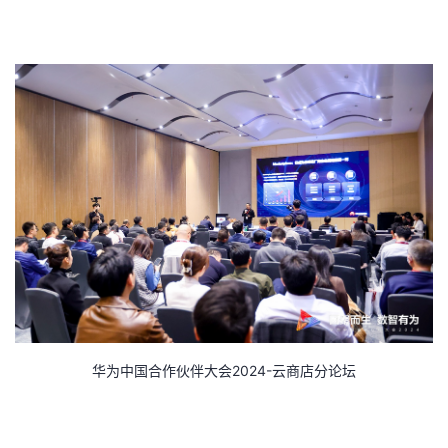
者
我
的
我
博
的
我
客
论
的
我
坛
圈
的
我
子
直
的
我
华为中国合作伙伴大会2024-云商店分论坛
我
播
活
的
我
动
关
的