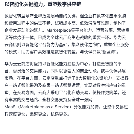
以智能化关键能力，重塑数字供应链
我
注
的
开
数智化转型是产业释放发展动能的关键，但企业在数字化应用采购
的
Programs
发
和使用过程中的供需不畅、试错成本高、低效滞后等难题，制约了
企业发展动能的跃升。
Marketplace
集平台能力、运营效率、营销资
支
者
源等优势于一体，已成为全球云厂商生态战略的重要一环。华为云
云商店则以智能化平台能力为基础，集众伙伴之
“
智
”
，重塑企业服务
持
学
的模式，助力客户高效推进数智化转型，与伙伴共赢
“
新蓝海
”
。
华为云云商店将坚持以智能化能力建设为中心，打造更智能的平
我
堂
台、更灵活的交易能力，同时以更强大的商业动能，携手伙伴共赢
市场。在平台方面，云商店重点打造了
8
大智能化关键能力，支撑客
的
我
我
户一站式智能采购及商家一站式智慧运营，实现对数字供应链的重
塑。在交易方面，云商店采用平台化自助交易，使操作更简单，还
技
的
的
我
有丰富的交易通路、全栈交易支持及全球一张网
MaaS
（
Marketplace as a Service
）分发能力加持，让整个交易过
术
云
课
的
我
程速度更快，渠道更全，机遇更多。
支
声
程
认
的
我