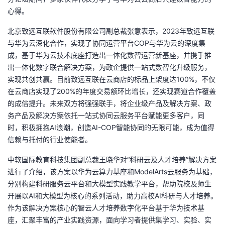
心得。
北京致远互联软件股份有限公司副总裁张意表示，
2023
年致远互联
与华为云深化合作，实现了协同运营平台
COP
与华为云的深度集
成，基于华为云技术底座打造出一体化数智运营新基座，并携手推
出一体化数字联合解决方案，为政企提供一站式数智化升级服务，
实现共创共赢。目前致远互联在云商店的标品上架度达
100%
，不仅
在云商店实现了
200%
的年度交易额环比增长，还实现赛道合作覆盖
的成倍提升。未来双方将强强联手，将企业级产品及解决方案、政
务产品及解决方案依托一站式协同云服务平台赋能更多客户，同
时，积极拥抱
AI
浪潮，创造
AI-COP
智能协同的无限可能，成为值得
信赖与托付的行业使能者。
中软国际教育科技集团副总裁王晓华对“科研云及人才培养”解决方案
进行了介绍，该方案以华为云算力基座和
ModelArts
云服务为基础，
分别构建科研服务云平台和大模型实践教学平台，帮助院校及师生
开展以
AI
和大模型为核心的系列活动，助力高校
AI
科研与人才培养。
作为该解决方案核心的智云人才培养数字化平台基于华为技术基
座，汇聚丰富的产业实践资源，面向学习者提供集学习、实验、实