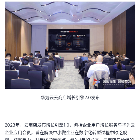
持
建
证
实
的
议
验
收
藏
华为云云商店增长引擎2.0发布
2023年，云商店发布增长引擎
1.0
，包括企业用户增长服务与华为云
企业应用会员，旨在解决中小微企业在数字化转型过程中缺乏规
划、获客乏力、缺乏运营等痛点。经过
1
年的发展，云商店与伙伴的