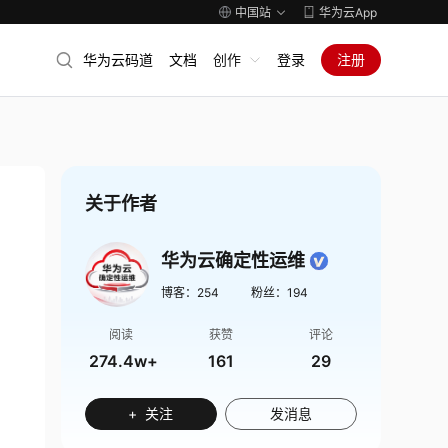
中国站
华为云App
华为云码道
文档
创作
登录
注册
关于作者
华为云确定性运维
博客：
254
粉丝：
194
阅读
获赞
评论
274.4w+
161
29
+ 关注
发消息