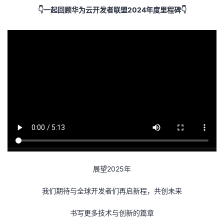
👇一起回顾华为云开发者联盟2024年度里程碑👇
者
我
的
我
博
的
我
客
论
的
我
坛
圈
的
我
子
直
的
我
展望2025年
我
播
活
的
我们期待与全球开发者们再启新程，共创未来
我
动
关
的
书写更多技术与创新的篇章