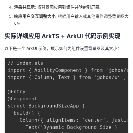
持
建
证
实
的
渲染并显示
: 将背景图应用到组件并映射到屏幕。
响应用户交互调整大小
: 根据用户输入或其他事件调整背景图大
议
验
收
小。
藏
实际详细应用 ArkTS + ArkUI 代码示例实现
以下是一个 ArkUI 示例，展示如何为组件设置背景图及其大小：
// index.ets

import { AbilityComponent } from '@ohos/ab
import { Column, Text } from '@ohos/ui';

@Entry

@Component

struct BackgroundSizeApp {

  build() {

    Column({ alignItems: 'center', justify
      Text('Dynamic Background Size')
