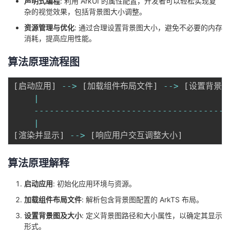
声明式编程
: 利用 ArkUI 的属性配置，开发者可以轻松实现复
我
注
的
开
杂的视觉效果，包括背景图大小调整。
资源管理与优化
: 通过合理设置背景图大小，避免不必要的内存
的
Programs
发
消耗，提高应用性能。
算法原理流程图
支
者
持
[
启动应用
]
--
>
[
加载组件布局文件
]
--
>
[
设置背景图
学
|
--
--
--
--
--
--
--
--
--
--
--
--
--
--
--
--
--
--
--
我
堂
|
[
渲染并显示
]
--
>
[
响应用户交互调整大小
]
的
我
我
技
的
算法原理解释
的
我
启动应用
: 初始化应用环境与资源。
术
云
课
的
我
加载组件布局文件
: 解析包含背景图配置的 ArkTS 布局。
支
声
程
认
的
我
设置背景图及大小
: 定义背景图路径和大小属性，以确定其显示
形式。