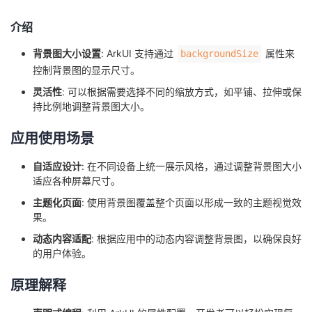
者
介绍
背景图大小设置
: ArkUI 支持通过
属性来
backgroundSize
我
控制背景图的显示尺寸。
的
我
灵活性
: 可以根据需要选择不同的缩放方式，如平铺、拉伸或保
持比例地调整背景图大小。
博
的
我
应用使用场景
客
论
的
我
自适应设计
: 在不同设备上统一展示风格，通过调整背景图大小
适应各种屏幕尺寸。
坛
圈
的
我
主题化页面
: 使用背景图覆盖整个页面以形成一致的主题视觉效
果。
子
直
的
我
动态内容适配
: 根据应用中的动态内容调整背景图，以确保良好
的用户体验。
我
播
活
的
原理解释
我
动
关
的