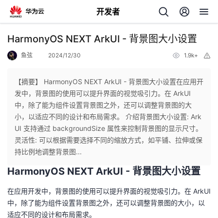
开发者
返
HarmonyOS NEXT ArkUI - 背景图大小设置
回
鱼弦
2024/12/30
1.9k+
举
报
【摘要】 HarmonyOS NEXT ArkUI - 背景图大小设置在应用开
发中，背景图的使用可以提升界面的视觉吸引力。在 ArkUI
中，除了能为组件设置背景图之外，还可以调整背景图的大
个
小，以适应不同的设计和布局需求。 介绍背景图大小设置: Ark
UI 支持通过 backgroundSize 属性来控制背景图的显示尺寸。
我
人
灵活性: 可以根据需要选择不同的缩放方式，如平铺、拉伸或保
持比例地调整背景图...
的
主
HarmonyOS NEXT ArkUI - 背景图大小设置
开
页
在应用开发中，背景图的使用可以提升界面的视觉吸引力。在 ArkUI
中，除了能为组件设置背景图之外，还可以调整背景图的大小，以
发
适应不同的设计和布局需求。