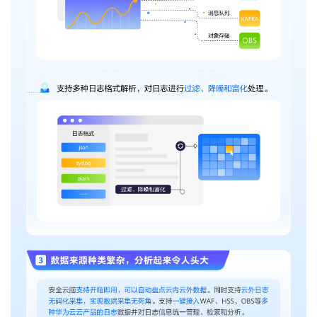
持
建
证
实
的
议
验
收
藏