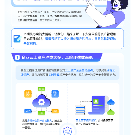
者
我
的
我
博
的
我
客
论
的
我
坛
圈
的
我
子
直
的
我
我
播
活
的
我
动
关
的