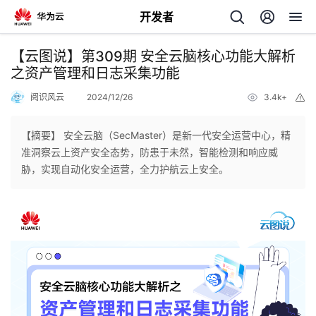
开发者
返
【云图说】第309期 安全云脑核心功能大解析
回
之资产管理和日志采集功能
阅识风云
2024/12/26
3.4k+
举
报
【摘要】 安全云脑（SecMaster）是新一代安全运营中心，精
准洞察云上资产安全态势，防患于未然，智能检测和响应威
个
胁，实现自动化安全运营，全力护航云上安全。
我
人
的
主
开
页
发