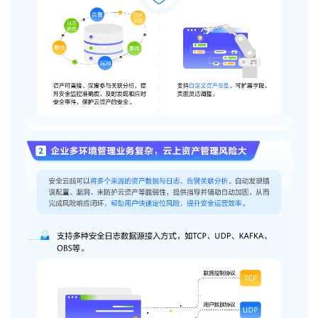
我
注
的
开
的
Programs
发
支
者
持
学
我
堂
的
我
我
技
的
的
我
术
云
课
的
我
支
声
程
认
的
我