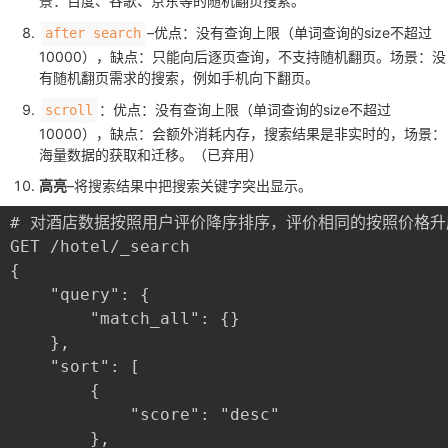
景：百度、谷歌、京东等的随机翻页搜索。
–优点：没有查询上限（单词查询的size不超过
after search
10000），缺点：只能向后逐页查询，不支持随机翻页。场景：没
有随机翻页需求的搜索，例如手机向下翻页。
：优点：没有查询上限（单词查询的size不超过
scroll
10000），缺点：会额外消耗内存，搜索结果是非实时的，场景：
海量数据的获取和迁移。（已弃用）
高亮
–将搜索结果中把搜索关键字突出显示。
# 对酒店数据按照用户评价降序排序，评价相同的按照价格升
GET /hotel/_search

{

	"query": {

		"match_all": {}

	},

	"sort": [

		{

			"score": "desc"

		},
