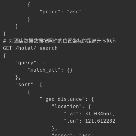
		{

			"price": "asc"

		}

	]

}

# 对酒店数据数据按照你的位置坐标的距离升序排序

GET /hotel/_search

{

	"query": {

		"match_all": {}

	},

	"sort": [

		{

			"_geo_distance": {

				"location": {

					"lat": 31.034661,

					"lon": 121.612282

				},

				"order": "asc",
