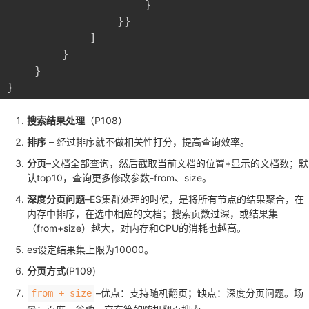
					}

				}}

			]

		}

	}

搜索结果处理
（P108）
排序
– 经过排序就不做相关性打分，提高查询效率。
分页
–文档全部查询，然后截取当前文档的位置+显示的文档数；默
认top10，查询更多修改参数-from、size。
深度分页问题
–ES集群处理的时候，是将所有节点的结果聚合，在
内存中排序，在选中相应的文档；搜索页数过深，或结果集
（from+size）越大，对内存和CPU的消耗也越高。
es设定结果集上限为10000。
分页方式
(P109)
–优点：支持随机翻页；缺点：深度分页问题。场
from + size