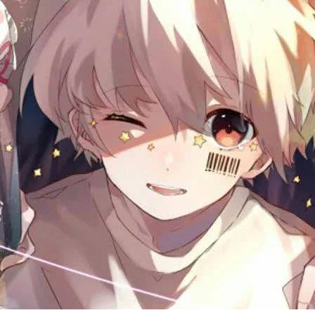
者
我
的
我
博
的
我
客
论
的
我
坛
圈
的
我
子
直
的
我
我
播
活
的
我
动
关
的