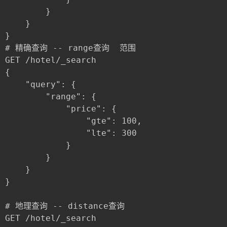
		}

	}

}

# 精确查询 -- range查询  范围

GET /hotel/_search

{

	"query": {

		"range": {

			"price": {

				"gte": 100,

				"lte": 300

			}

		}

	}

}

# 地理查询 -- distance查询

GET /hotel/_search
