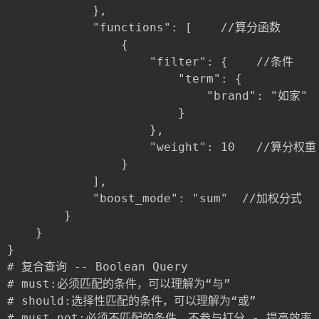
			},

			"functions": [    //算分函数

				{

					"filter": {    //条件

						"term": {

							"brand": "如家"

						}

					},

					"weight": 10   //算分权重

				}

			],

			"boost_mode": "sum"  //加权分式

		}

	}

}

# 复合查询 -- Boolean Query 

# must:必须匹配的条件，可以理解为“与”

# should:选择性匹配的条件，可以理解为“或”

# must_not:必须不匹配的条件，不参与打分 - 提高效率
