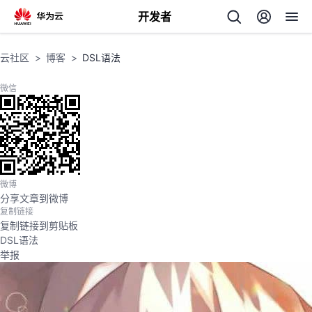
开发者
返
云社区
博客
DSL语法
回
微信
个
微博
分享文章到微博
我
人
复制链接
复制链接到剪贴板
的
主
DSL语法
举报
开
页
发