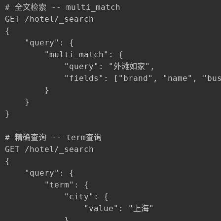
# 全文检索 -- multi_match

GET /hotel/_search

{

	"query": {

		"multi_match": {

			"query": "外滩如家",

			"fields": ["brand", "name", "business"]

		}

	}

}

# 精确查询 -- term查询 

GET /hotel/_search

{

	"query": {

		"term": {

			"city": {

				"value": "上海"

			}
