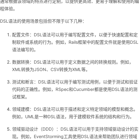
通常根据该领域的特点进行定制，以提供更高效、更易于理解和使用的编
持
建
证
实
的
程体验。
议
验
收
DSL语法的使用场景包括但不限于以下几种：
藏
配置文件：DSL语法可以用于编写配置文件，以便于快速配置和定
制软件或系统的行为。例如，Rails框架中的配置文件就是使用DSL
语法编写的。
数据转换：DSL语法可以用于定义数据之间的转换规则。例如，
XML转换为JSON、CSV转换为XML等。
测试和断言：DSL语法可以用于编写测试用例，以便于测试和验证
代码的正确性。例如，RSpec和Cucumber都是使用DSL语法的测
试框架。
领域建模：DSL语法可以用于描述和定义特定领域的模型和概念。
例如，UML是一种DSL语法，用于建模软件系统的结构和行为。
领域驱动设计（DDD）：DSL语法可以用于支持领域驱动设计的实
现。例如，EventStorming工具使用DSL语法来帮助团队进行领域