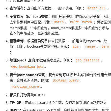
DSL
查询语法
（P101）
查询所有
：查询出所有数据，一般测试用。例如：
。
match_all
全文检索（full text)查询
：利用分词器对用户输入内容分词，然后
去倒排索引库中匹配。例如:
、
；两者区别
match
multi_match
match根据一个字段查询，multi_match根据多个字段查询；参与
查询的字段越多，查询性能越差。
精确查询
：根据精确词条值查找数据，一般是查找keyword、数
值、日期、boolean等类型字段。例如：
、
、
ids
range
term
；
地理(geo）查询
:根据经纬度查询。例如：
、
geo_distance
。
geo_bounding_box
复合(compound)查询
：复合查询可以将上述各种查询条件组合起
来，合并查询条件。例如：
、
Boolean Query
。
function_score
相关性打分算法
(P105)
TF-IDF
：在elasticsearch5.0之前，会随着词频增加而越来越大
BM25
：在elasticsearch5.0之后，会随着词频增加而增大，但增