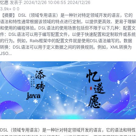
忆愿
发表于 2024/12/26 10:06:55
2024/12/26
我
注
的
开
3.9k+
0
0
【摘要】 DSL（领域专用语言）是一种针对特定领域开发的语言，它的
的
Programs
语法和特性通常根据该领域的特点进行定制，以提供更高效、更易于理解
发
和使用的编程体验。DSL语法的使用场景包括但不限于以下几种：配置文
件：DSL语法可以用于编写配置文件，以便于快速配置和定制软件或系统
支
者
的行为。例如，Rails框架中的配置文件就是使用DSL语法编写的。数据
转换：DSL语法可以用于定义数据之间的转换规则。例如，XML转换为
持
学
JSO...
我
堂
的
我
我
技
的
的
我
术
云
课
的
我
支
声
程
认
的
我
DSL（领域专用语言）是一种针对特定领域开发的语言，它的语法和特性