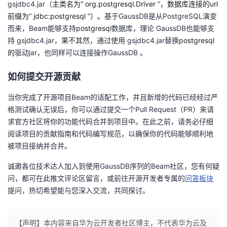
gsjdbc4.jar（
主类名
为
“
org.postgresql.Driver
”
，数据库连接的
url
前缀为
“
jdbc:postgresql
”
）。
基于GaussDB是从PostgreSQL演变
而来，Beam能够支持
postgresql
数据库，理论 GaussDB也能够支
持 gsjdbc4.jar，果不其然，通过使用 gsjdbc4.jar替换
postgresql
的
驱动jar，也同样可以连接操作GaussDB 。
如何提交开源贡献
当你完成了开源项目Beam的适配工作，并且新增的代码已经经过严
格测试确认无误后，你可以通过提交一个Pull Request（PR）来请
求官方社区将你的功能代码合并到项目中。在此之前，请务必仔细
阅读项目的贡献指南和代码编写规范，以确保你的代码能够顺利地
被项目接纳并合并。
诚邀各位技术达人加入到使用GaussDB序列的Beam社区，您有何疑
问，都可在此推文评论区留言，或前往开源开发者专属的
问答板块
提问，热切希望能与您深入交流，共同探讨。
【声明】本内容来自华为云开发者社区博主，不代表华为云及