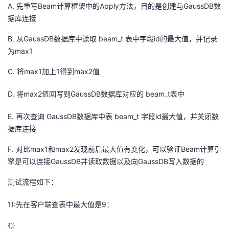
A.
先重写
Beam
计算框架中的
Apply
方法
，目的是
创建与
Gauss
DB
数
据库连接
B.
从
Gauss
DB
数据库中读取
b
eam_t
表中字段
id
的
最大值
，
并记录
为
max
1
C.
将
max
1
加上
1
得到
max
2
值
D.
将
max
2
值回写到
Gauss
DB
数据库对应的
beam
_t
表中
E.
再次查询
Gauss
DB
数据库中表
b
eam_t
字段
id
最大值，并关闭数
据库连接
F.
对比
max
1
和
max
2
发现前后最大值有变化，可以验证
Beam
计算引
擎是可以连接
Gauss
DB
并读取数据以及向
Gauss
DB
写入数据的
测试流程如下：
1):先在客户端查表中最大值是9：