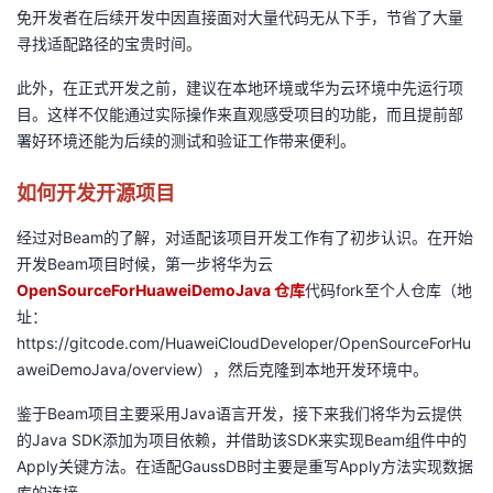
免开发者在后续开发中因直接面对大量代码无从下手，节省了大量
议
注
验
收
寻找适配路径的宝贵时间。
藏
此外，在正式开发之前，建议在本地环境或华为云环境中先运行项
目。这样不仅能通过实际操作来直观感受项目的功能，而且提前部
署好环境还能为后续的测试和验证工作带来便利。
如何开发开源项目
经过对Beam的了解，对适配该项目开发工作有了初步认识。在开始
开发Beam项目时候，第一步将华为云
OpenSourceForHuaweiDemoJava
仓库
代码fork至个人仓库（地
址：
https://gitcode.com/HuaweiCloudDeveloper/OpenSourceForHu
aweiDemoJava/overview），然后克隆到本地开发环境中。
鉴于Beam项目主要采用Java语言开发，接下来我们将华为云提供
的Java SDK添加为项目依赖，并借助该SDK来实现Beam组件中的
Apply关键方法。在适配GaussDB时主要是重写Apply方法实现数据
库的连接。