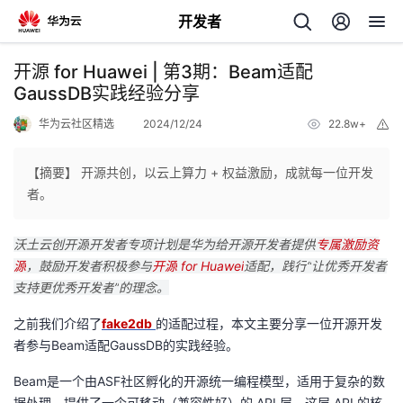
开发者
返
开源 for Huawei | 第3期：Beam适配
回
GaussDB实践经验分享
华为云社区精选
2024/12/24
22.8w+
举
报
【摘要】 开源共创，以云上算力 + 权益激励，成就每一位开发
者。
个
沃土云创开源
开发者专项计划是华为给开源开发者提供
专属激励资
我
人
源
，鼓励开发者积极参与
开源
for Huawei
适配，
践行
“
让优秀开发者
支持更优秀开发者
”
的理念。
我
的
主
之前我们介绍了
fake2db
的适配过程，本文主要分享一位开源开发
我
的
者参与Beam适配GaussDB的实践经验。
开
页
B
eam
是一个由
ASF
社区孵化的开源统一编程模型，适用于
复杂的数
我
的
开
发
据处理
，提供了一个可移动（兼容性好）的
API
层。这层
API
的核