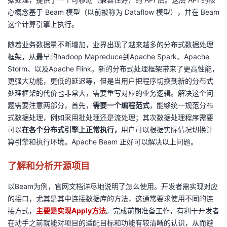
心概念基于
Beam
模型（以前被称为
Dataflow
模型），并在
Beam
的
Programs
发
者
这个计算
引擎上执行。
支
者
我
随着业务数据量不断增加，业界出现了越来越多的分布式数据处理
框架，从最早的hadoop Mapreduce到Apache Spark、Apache
持
学
的
我
Storm、以及Apache Flink。新的分布式处理框架带来了更高性能，
更强大功能，更低的延迟等，但是当用户把程序切换到新的分布式
我
堂
博
的
我
处理框架的代价也非常大，需要重写对应的业务逻辑。解决这个问
题需要注意两部分，首先，
需要一个编程范式
，能够统一规范分布
的
我
客
论
的
我
我
式数据处理，例如采用批处理还是流处理；其次数据处理程序需要
可以
在各个分布式引擎上
正常
执行，
用户可以根据实际情况切换计
技
的
坛
圈
的
我
的
我
算引擎和执行环境。Apache Beam 正好可以解决以上问题。
术
云
子
直
的
我
了解和分析开源项目
课
的
我
以Beam为例，官网文档详尽地说明了怎么使用。开发者需实现对应
支
声
播
活
的
程
认
的
我
的接口，尤其是其中连接数据库的方法，这通常要求使用不同的连
接方式，
主要是
实现
Apply
方法
。完成前期准备工作，有利于开发者
持
建
动
关
证
实
的
在动手之前就能对项目的适配目标和功能有较清晰的认识，从而避