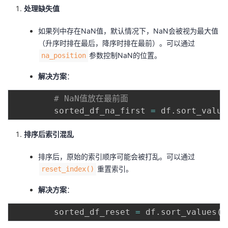
处理缺失值
如果列中存在NaN值，默认情况下，NaN会被视为最大值
（升序时排在最后，降序时排在最前）。可以通过
参数控制NaN的位置。
na_position
解决方案
：
# NaN值放在最前面
        sorted_df_na_first 
=
 df
.
sort_value
排序后索引混乱
排序后，原始的索引顺序可能会被打乱。可以通过
重置索引。
reset_index()
解决方案
：
        sorted_df_reset 
=
 df
.
sort_values
(
b