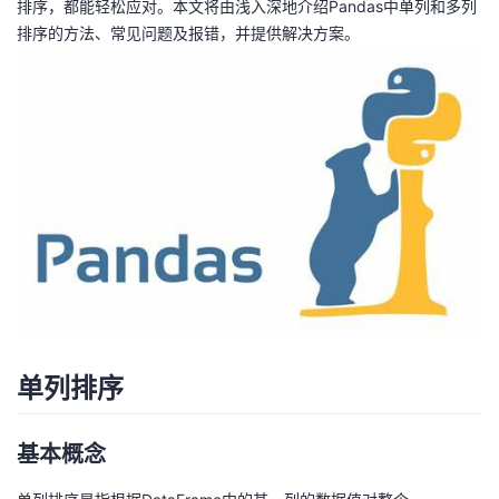
排序，都能轻松应对。本文将由浅入深地介绍Pandas中单列和多列
排序的方法、常见问题及报错，并提供解决方案。
者
我
的
我
博
的
我
客
论
的
我
坛
圈
的
我
子
直
的
我
单列排序
我
播
活
的
基本概念
我
动
关
的