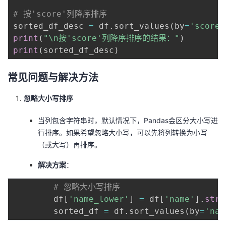
持
建
证
实
的
# 按'score'列降序排序
sorted_df_desc 
=
 df
.
sort_values
(
by
=
'score'
议
验
收
print
(
"\n按'score'列降序排序的结果："
)
print
(
sorted_df_desc
)
藏
常见问题与解决方法
忽略大小写排序
当列包含字符串时，默认情况下，Pandas会区分大小写进
行排序。如果希望忽略大小写，可以先将列转换为小写
（或大写）再排序。
解决方案
：
# 忽略大小写排序
        df
[
'name_lower'
]
=
 df
[
'name'
]
.
str
.
        sorted_df 
=
 df
.
sort_values
(
by
=
'nam