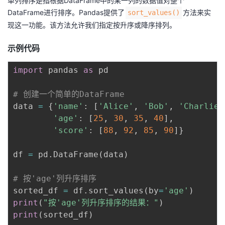
单列排序是指根据DataFrame中的某一列的数据值对整个
我
注
的
开
DataFrame进行排序。Pandas提供了
方法来实
sort_values()
现这一功能。该方法允许我们指定按升序或降序排列。
的
Programs
发
示例代码
支
者
import
 pandas 
as
 pd

持
学
# 创建一个简单的DataFrame
data 
=
{
'name'
:
[
'Alice'
,
'Bob'
,
'Charlie'
我
堂
'age'
:
[
25
,
30
,
35
,
40
]
,
'score'
:
[
88
,
92
,
85
,
90
]
}
的
我
我
df 
=
 pd
.
DataFrame
(
data
)
技
的
的
我
# 按'age'列升序排序
术
云
课
的
我
sorted_df 
=
 df
.
sort_values
(
by
=
'age'
)
print
(
"按'age'列升序排序的结果："
)
支
声
程
认
的
我
print
(
sorted_df
)