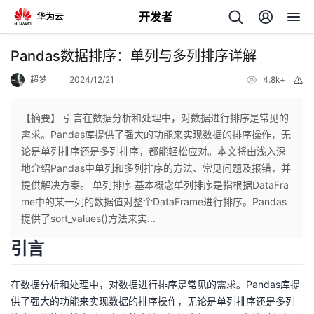
开发者
返
Pandas数据排序：单列与多列排序详解
回
超梦
2024/12/21
4.8k+
举
报
【摘要】 引言在数据分析和处理中，对数据进行排序是常见的
需求。Pandas库提供了强大的功能来实现数据的排序操作，无
论是单列排序还是多列排序，都能轻松应对。本文将由浅入深
个
地介绍Pandas中单列和多列排序的方法、常见问题及报错，并
提供解决方案。 单列排序 基本概念单列排序是指根据DataFra
我
人
me中的某一列的数据值对整个DataFrame进行排序。Pandas
提供了sort_values()方法来实...
的
主
引言
开
页
在数据分析和处理中，对数据进行排序是常见的需求。Pandas库提
供了强大的功能来实现数据的排序操作，无论是单列排序还是多列
发