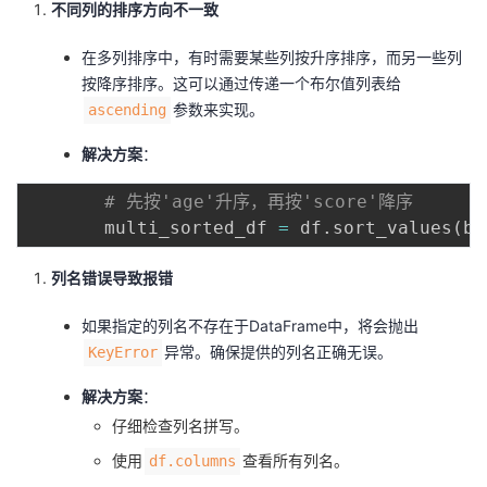
不同列的排序方向不一致
在多列排序中，有时需要某些列按升序排序，而另一些列
按降序排序。这可以通过传递一个布尔值列表给
参数来实现。
ascending
解决方案
：
# 先按'age'升序，再按'score'降序
       multi_sorted_df 
=
 df
.
sort_values
(
by
列名错误导致报错
如果指定的列名不存在于DataFrame中，将会抛出
异常。确保提供的列名正确无误。
KeyError
解决方案
：
仔细检查列名拼写。
使用
查看所有列名。
df.columns