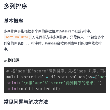
多列排序
基本概念
多列排序是指根据多个列的数据值对DataFrame进行排序。
方法同样支持多列排序，只需传入一个包含多个
sort_values()
列名的列表即可。排序时，Pandas会按照列表中列的顺序依次排
序。
示例代码
# 按'age'和'score'两列排序，先按'age'升序，再按'
multi_sorted_df 
=
 df
.
sort_values
(
by
=
[
'age'
print
(
"\n按'age'和'score'两列排序的结果："
)
print
(
multi_sorted_df
)
常见问题与解决方法