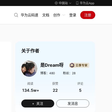
中国站
华为云App
华为云码道
文档
创作
登录
注册
关于作者
是Dream呀
博客：
480
粉丝：
28
阅读
获赞
评论
134.5w+
22
5
+ 关注
发消息