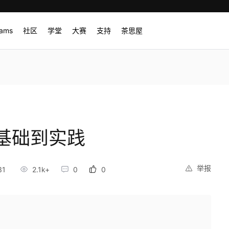
rams
社区
学堂
大赛
支持
茶思屋
基础到实践
举报
31
2.1k+
0
0