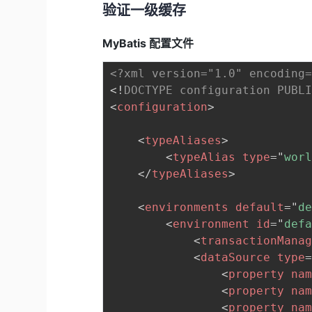
验证一级缓存
MyBatis 配置文件
<?xml version="1.0" encoding
<!
DOCTYPE
configuration
PUBL
<
configuration
>
<
typeAliases
>
<
typeAlias
type
=
"
wor
</
typeAliases
>
<
environments
default
=
"
d
<
environment
id
=
"
def
<
transactionMana
<
dataSource
type
<
property
na
<
property
na
<
property
na