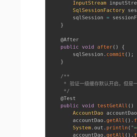
InputStream
 inputStr
SqlSessionFactory
 se
        sqlSession 
=
 session
}
@After
public
void
after
(
)
{
        sqlSession
.
commit
(
)
;
}
/**

     * 验证一级缓存默认开启，但是一级
     */
@Test
public
void
testGetAll
(
)
AccountDao
 accountDa
        accountDao
.
getAll
(
)
.
System
.
out
.
println
(
"
        accountDao
.
getAll
(
)
.