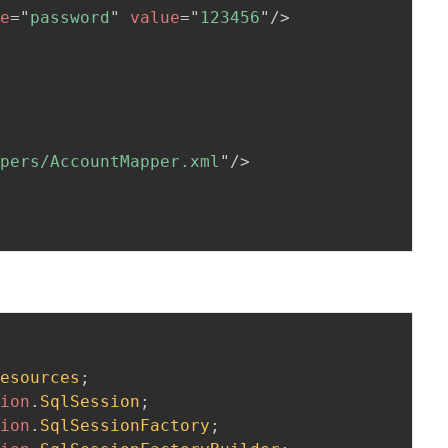
me
=
"
password
"
value
=
"
123456
"
/>
ppers/AccountMapper.xml
"
/>
Resources
;
sion
.
SqlSession
;
sion
.
SqlSessionFactory
;