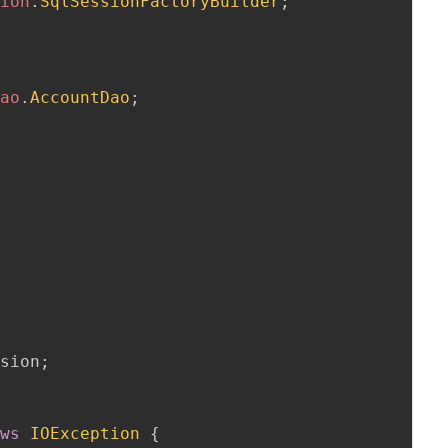
sion
.
SqlSessionFactoryBuilder
;
dao
.
AccountDao
;
ssion
;
ows
IOException
{