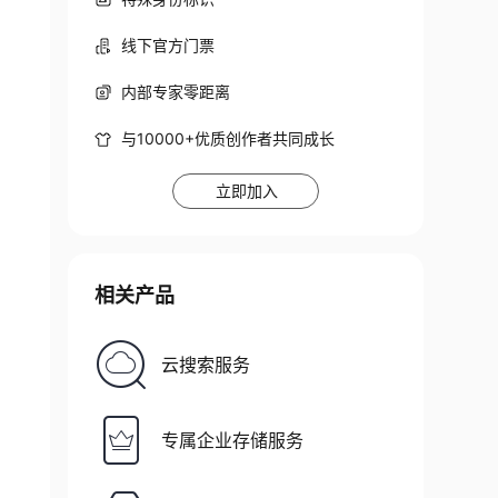
线下官方门票
内部专家零距离
与10000+优质创作者共同成长
://mybatis.org/dtd/mybatis-3-config.dtd"
>
立即加入
unt
"
/>
相关产品
云搜索服务
专属企业存储服务
seSSL=false
&amp;
characterEncoding=utf8
"
/>