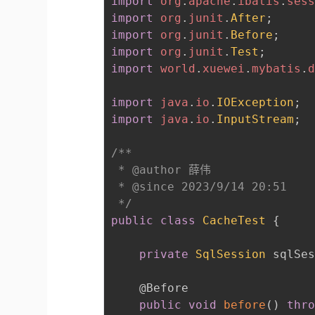
import
org
.
apache
.
ibatis
.
ses
import
org
.
junit
.
After
;
import
org
.
junit
.
Before
;
import
org
.
junit
.
Test
;
import
world
.
xuewei
.
mybatis
.
import
java
.
io
.
IOException
;
import
java
.
io
.
InputStream
;
/**

 * @author 薛伟

 * @since 2023/9/14 20:51

 */
public
class
CacheTest
{
private
SqlSession
 sqlSe
@Before
public
void
before
(
)
thr