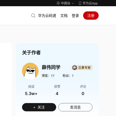
中国站
华为云App
华为云码道
文档
登录
注册
关于作者
薛伟同学
博客：
17
粉丝：
1
阅读
获赞
评论
5.3w+
4
0
+ 关注
发消息