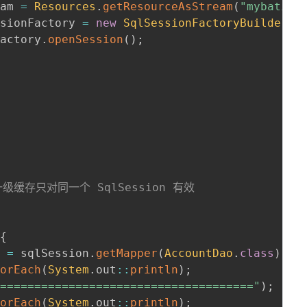
eam 
=
Resources
.
getResourceAsStream
(
"mybatis-
ssionFactory 
=
new
SqlSessionFactoryBuilder
(
)
Factory
.
openSession
(
)
;
缓存只对同一个 SqlSession 有效

{
o 
=
 sqlSession
.
getMapper
(
AccountDao
.
class
)
;
forEach
(
System
.
out
::
println
)
;
======================================"
)
;
forEach
(
System
.
out
::
println
)
;