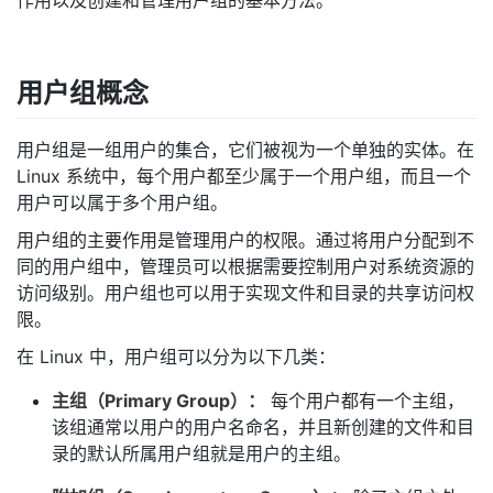
作用以及创建和管理用户组的基本方法。
者
用户组概念
我
的
我
用户组是一组用户的集合，它们被视为一个单独的实体。在
Linux 系统中，每个用户都至少属于一个用户组，而且一个
博
的
我
用户可以属于多个用户组。
用户组的主要作用是管理用户的权限。通过将用户分配到不
客
论
的
我
同的用户组中，管理员可以根据需要控制用户对系统资源的
访问级别。用户组也可以用于实现文件和目录的共享访问权
坛
圈
的
我
限。
在 Linux 中，用户组可以分为以下几类：
子
直
的
我
主组（Primary Group）：
每个用户都有一个主组，
我
播
活
的
该组通常以用户的用户名命名，并且新创建的文件和目
录的默认所属用户组就是用户的主组。
我
动
关
的