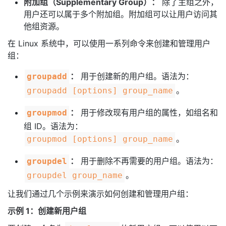
附加组（Supplementary Group）：
除了主组之外，
我
注
的
开
用户还可以属于多个附加组。附加组可以让用户访问其
他组资源。
的
Programs
发
在 Linux 系统中，可以使用一系列命令来创建和管理用户
组：
支
者
：
用于创建新的用户组。语法为：
groupadd
持
学
。
groupadd [options] group_name
我
堂
：
用于修改现有用户组的属性，如组名和
groupmod
组 ID。语法为：
的
我
我
。
groupmod [options] group_name
技
的
的
我
：
用于删除不再需要的用户组。语法为：
groupdel
。
groupdel group_name
术
云
课
的
我
让我们通过几个示例来演示如何创建和管理用户组：
支
声
程
认
的
我
示例 1：创建新用户组