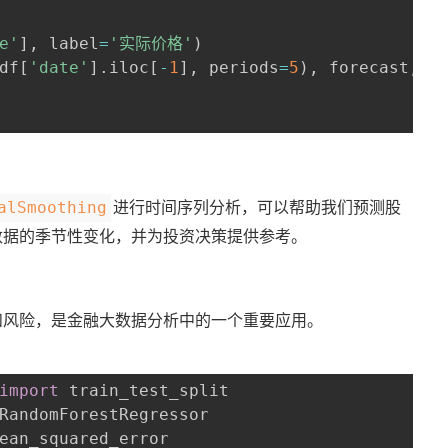
e'
]
,
 label
=
'实际价格'
)
df
[
'date'
]
.
iloc
[
-
1
]
,
 periods
=
5
)
,
 forecast
,
 l
进行时间序列分析，可以帮助我们预测股
alSmoothing
数据的季节性变化，并为投资决策提供参考。
和风险，是金融大数据分析中的一个重要应用。
import
 train_test_split

RandomForestRegressor

ean_squared_error
