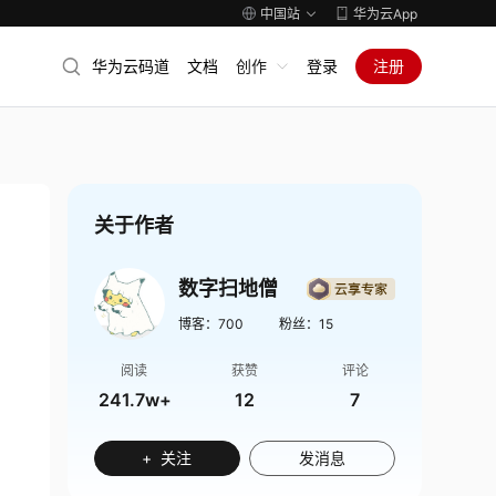
中国站
华为云App
华为云码道
文档
创作
登录
注册
关于作者
数字扫地僧
博客：
700
粉丝：
15
阅读
获赞
评论
241.7w+
12
7
+ 关注
发消息