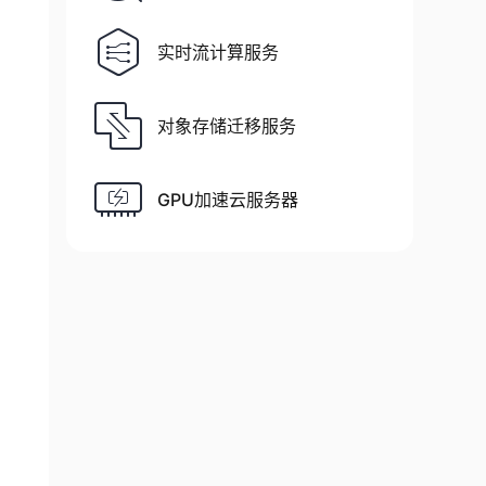
实时流计算服务
对象存储迁移服务
se'
]
.
max
(
)
-
 df
[
'close'
]
.
min
(
)
)
GPU加速云服务器