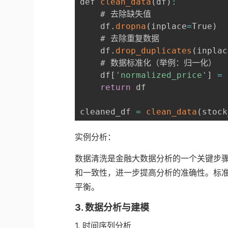
def 
clean_data
(
df
)
:
    # 去除缺失值

    df
.
dropna
(
inplace
=
True
)
    # 去除重复数据

    df
.
drop_duplicates
(
inplac
    # 数据标准化（举例：归一化）

    df
[
'normalized_price'
]
=
return
 df

cleaned_df 
=
clean_data
(
stock
实例分析：
数据清洗是金融大数据分析的一个关键步
和一致性，进一步提高分析的准确性。标
平衡。
3. 数据分析与建模
1. 时间序列分析