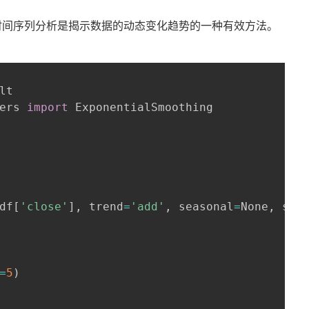
时间序列分析是揭示数据的动态变化趋势的一种有效方法。
lt

ers 
import
 ExponentialSmoothing

df
[
'close'
]
,
 trend
=
'add'
,
 seasonal
=
None
,
 sea
=
5
)