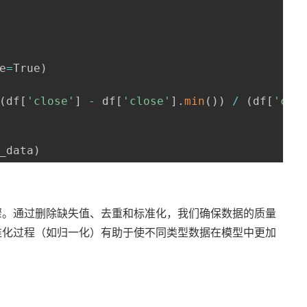
e
=
True
)
(
df
[
'close'
]
-
 df
[
'close'
]
.
min
(
)
)
/
(
df
[
'clo
_data
)
骤。通过删除缺失值、去重和标准化，我们确保数据的质量
准化过程（如归一化）有助于使不同类型数据在模型中更加