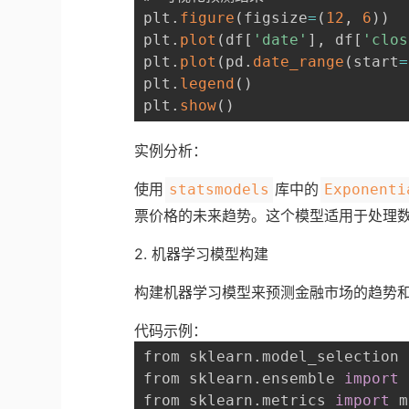
plt
.
figure
(
figsize
=
(
12
,
6
)
)
plt
.
plot
(
df
[
'date'
]
,
 df
[
'clos
plt
.
plot
(
pd
.
date_range
(
start
=
plt
.
legend
(
)
plt
.
show
(
)
实例分析：
使用
库中的
statsmodels
Exponenti
票价格的未来趋势。这个模型适用于处理
2. 机器学习模型构建
构建机器学习模型来预测金融市场的趋势
代码示例：
from sklearn
.
model_selection 
from sklearn
.
ensemble 
import
 
from sklearn
.
metrics 
import
 m