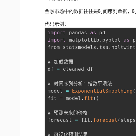
金融市场中的数据往往是时间序列数据，
代码示例：
import
 pandas 
as
import
 matplotlib
.
pyplot 
as
 p
from statsmodels
.
tsa
.
holtwint
# 加载数据

df 
=
 cleaned_df

# 时间序列分析：指数平滑法

model 
=
ExponentialSmoothing
(
fit 
=
 model
.
fit
(
)
# 预测未来的价格

forecast 
=
 fit
.
forecast
(
steps
# 可视化预测结果
