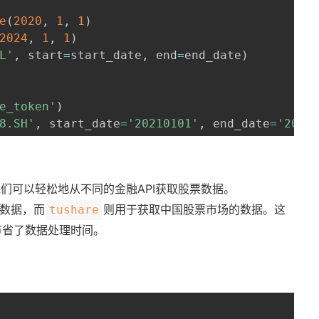
e
(
2020
,
1
,
1
)
2024
,
1
,
1
)
L'
,
 start
=
start_date
,
 end
=
end_date
)
e_token'
)
8.SH'
,
 start_date
=
'20210101'
,
 end_date
=
'2024
们可以轻松地从不同的金融API获取股票数据。
数据，而
则用于获取中国股票市场的数据。这
tushare
节省了数据处理时间。