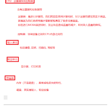
我
注
的
开
的
Programs
发
支
者
持
学
我
堂
的
我
我
技
的
的
我
术
云
课
的
我
支
声
程
认
的
我