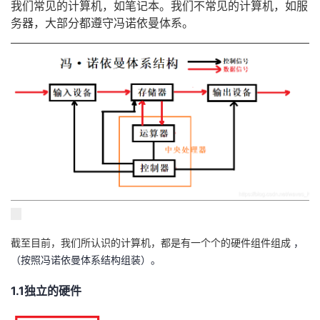
我们常见的计算机，如笔记本。我们不常见的计算机，如服
务器，大部分都遵守冯诺依曼体系。
者
我
的
我
博
的
我
客
论
的
我
坛
圈
的
我
子
直
的
我
截至目前，我们所认识的计算机，都是有一个个的硬件组件组成
，
（按照冯诺依曼体系结构组装）。
我
播
活
的
1.1独立的硬件
我
动
关
的