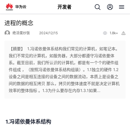
开发者
返
进程的概念
回
绝活蛋炒饭
2024/12/15
1.8k+
举
报
【摘要】 ​ 1.冯诺依曼体系结构我们常见的计算机，如笔记本。
我们不常见的计算机，如服务器，大部分都遵守冯诺依曼体
系。​截至目前，我们所认识的计算机，都是有一个个的硬件组
个
件组成 ，（按照冯诺依曼体系结构组装）。1.1独立的硬件 ​1.2
设备之间是相互连接的​设备之间的数据流动，本质上是设备之
我
人
间的数据的相互拷贝 那么，拷贝的整体速度不就是决定计算机
效率的整体指标 。1.3为什么要存在内存​1.3.1如果...
的
主
开
页
1.冯诺依曼体系结构
发