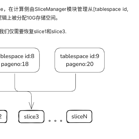
ice，
在
计算
侧
由
S
lice
M
anager
模块管理
从
[
table
space
id,
逻辑上
被
分配10
G
存储
空间
。
们仅需要恢复slice1和slice
3
.