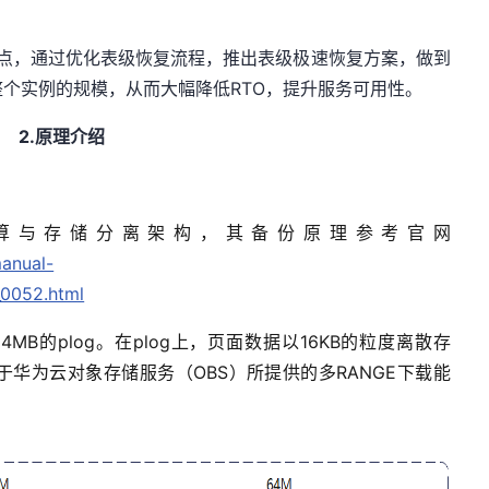
构特点，通过优化表级恢复流程，推出表级极速恢复方案，做到
个实例的规模，从而大幅降低RTO，提升服务可用性。
2
.
原理介绍
用计算与存储分离架构
，
其备份原理
参考官网
manual-
0052.html
4MB的
plog
。在
plog
上，页面数据以16KB的粒度离散存
于华为
云对象
存储服务（OBS）所提供的多RANGE下载能