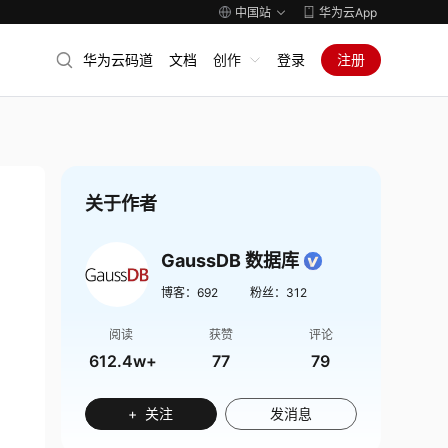
中国站
华为云App
华为云码道
文档
创作
登录
注册
关于作者
GaussDB 数据库
博客：
692
粉丝：
312
阅读
获赞
评论
612.4w+
77
79
+ 关注
发消息