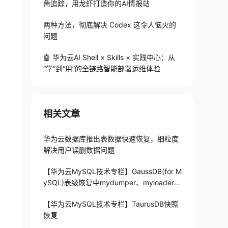
角追踪，用龙虾打造你的AI情报站
两种方法，彻底解决 Codex 这令人恼火的
问题
🤖 华为云AI Shell × Skills × 实践中心：从
“学”到“用”的全链路智能部署运维体验
相关文章
华为云数据库推出表数据快速恢复，细粒度
解决用户误删数据问题
【华为云MySQL技术专栏】GaussDB(for M
ySQL)表级恢复中mydumper、myloader的
应用与性能优化
【华为云MySQL技术专栏】TaurusDB快照
恢复