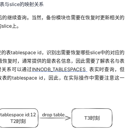
 表与slice的映射关系
后的继续查询
。
当然
，
备份
模块
也
需要在恢复时更新相关的
的
slice上
。
复的表
table
space
id，
识别
出
需要恢复哪些slice
中
的
对应的
级恢复
时，
通常
提供的是表名信息，
因此
需
要了解
表名与表
射关系
可以通过
INNODB_TABLESPACES
表
实时查询，但
改表的
table
space
id
，
因此，在实际操作中需要注意这一