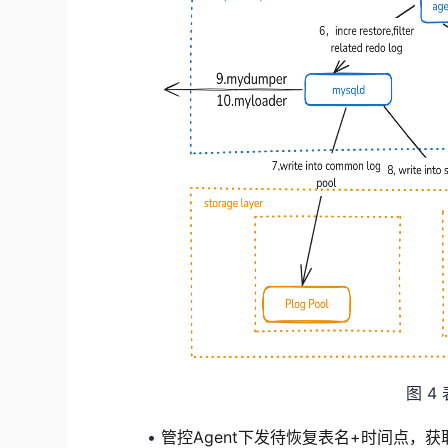
图 4
•
管控
Agent
下发待恢复表名+时间点
，
获取