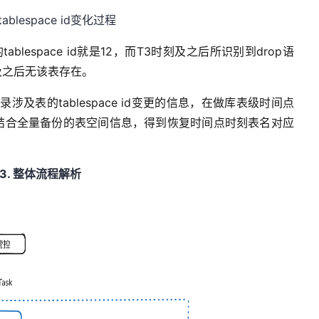
tablespace id变化过程
的
table
space
id就是12，
而
T
3
时刻
及之后
所
识别到
drop
语
及之后
无该表存在
。
记录涉及表
的
tablespace
id变更的信息，在做
库
表级时间
点
结合
全量
备份的
表空间信息
，得到恢复时间点
时刻表名对应
3
.
整体
流程解析