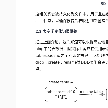
图2
这组关系会被持久化到文件中，用于重启
slice信息，
以
确保
恢复后表
映射到新创建
2
.3
表空间
变化记录跟踪
通过上面介绍
，我们
知道可以
根据
需
要恢
plog
中的表数据，但实际上客户在使用
表
table
space
id
之间
的映射关系
。
这
组
映
drop
,
create
,
rename等
DDL
操作会更
点。