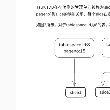
T
aurusDB
在
存储侧的管理单元
被
称为
sl
pageno
]
到slice的映射关系，
每个slice
在
如图
2
所示
，对于
table
space
id为8的表，我