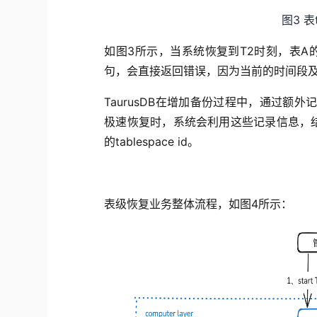
图3 表
如
图3所示，当
系统
恢复到
T
2时刻，表A
句，
会
直接返回错误，
因为
当前
的
时间段
T
aurusDB
在增
加
备
份
过程中
，
通过额外
极速
恢复时，
系统会利用
这些
记录
信息
，
的tablespace
id
。
表级恢复
业务
整体
流程
，如
图4
所示：